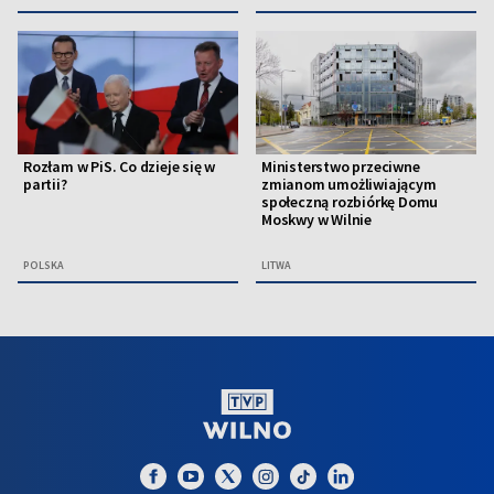
Rozłam w PiS. Co dzieje się w
Ministerstwo przeciwne
partii?
zmianom umożliwiającym
społeczną rozbiórkę Domu
Moskwy w Wilnie
POLSKA
LITWA