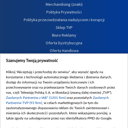
Merchandising (znaki)
Polityka Prywatności
Polityka przeciwdziałania nadużyciom i korupcji
Sklep TVP
Biuro Reklamy
Oferta Dystrybucyjna
Oferta Handlowa
Dostępność
Szanujemy Twoją prywatność
Moje zgody
Kliknij "Akceptuję i przechodzę do serwisu", aby wyrazić zgody na
Procedura zgłoszeń wewnętrznych
korzystanie z technologii automatycznego śledzenia i zbierania danych,
dostęp do informacji na Twoim urządzeniu końcowym i ich
przechowywanie oraz na przetwarzanie Twoich danych osobowych przez
nas, czyli Telewizję Polską S.A. w likwidacji (zwaną dalej również „TVP”),
Zaufanych Partnerów z IAB* (1201 firm)
oraz pozostałych
Zaufanych
Partnerów TVP (93 firm)
, w celach marketingowych (w tym do
zautomatyzowanego dopasowania reklam do Twoich zainteresowań i
mierzenia ich skuteczności) i pozostałych, które wskazujemy poniżej, a
także zgody na udostępnianie przez nas identyfikatora PPID do Google.