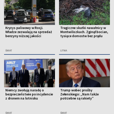
Kryzys paliwowy w Rosji.
Tragiczne skutki nawałnicy w
Władze zezwalają na sprzedaż
Montwiliszkach. Zginął bocian,
benzyny niższej jakości
tysiące domostw bez prądu
ŚWIAT
LITWA
Niemcy zwołują naradę o
Trump wobec prośby
bezpieczeństwie po incydencie
Zełenskiego: „Nam także
z dronem na lotnisku
potrzebne są rakiety”
ŚWIAT
ŚWIAT