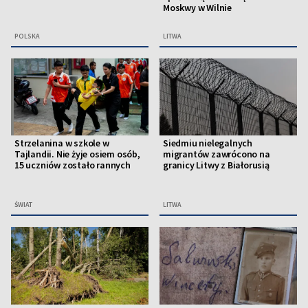
Moskwy w Wilnie
POLSKA
LITWA
Strzelanina w szkole w
Siedmiu nielegalnych
Tajlandii. Nie żyje osiem osób,
migrantów zawrócono na
15 uczniów zostało rannych
granicy Litwy z Białorusią
ŚWIAT
LITWA