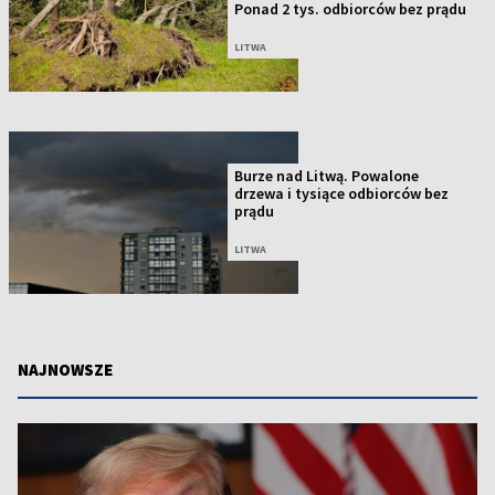
Ponad 2 tys. odbiorców bez prądu
LITWA
Burze nad Litwą. Powalone
drzewa i tysiące odbiorców bez
prądu
LITWA
NAJNOWSZE