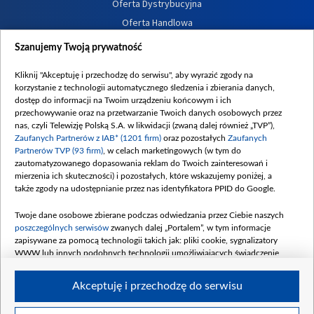
Oferta Dystrybucyjna
Oferta Handlowa
Dostępność
Szanujemy Twoją prywatność
Moje zgody
Kliknij "Akceptuję i przechodzę do serwisu", aby wyrazić zgody na
Procedura zgłoszeń wewnętrznych
korzystanie z technologii automatycznego śledzenia i zbierania danych,
dostęp do informacji na Twoim urządzeniu końcowym i ich
przechowywanie oraz na przetwarzanie Twoich danych osobowych przez
nas, czyli Telewizję Polską S.A. w likwidacji (zwaną dalej również „TVP”),
Zaufanych Partnerów z IAB* (1201 firm)
oraz pozostałych
Zaufanych
Partnerów TVP (93 firm)
, w celach marketingowych (w tym do
zautomatyzowanego dopasowania reklam do Twoich zainteresowań i
mierzenia ich skuteczności) i pozostałych, które wskazujemy poniżej, a
także zgody na udostępnianie przez nas identyfikatora PPID do Google.
Twoje dane osobowe zbierane podczas odwiedzania przez Ciebie naszych
poszczególnych serwisów
zwanych dalej „Portalem”, w tym informacje
zapisywane za pomocą technologii takich jak: pliki cookie, sygnalizatory
WWW lub innych podobnych technologii umożliwiających świadczenie
dopasowanych i bezpiecznych usług, personalizację treści oraz reklam,
udostępnianie funkcji mediów społecznościowych oraz analizowanie ruchu
Akceptuję i przechodzę do serwisu
w Internecie.