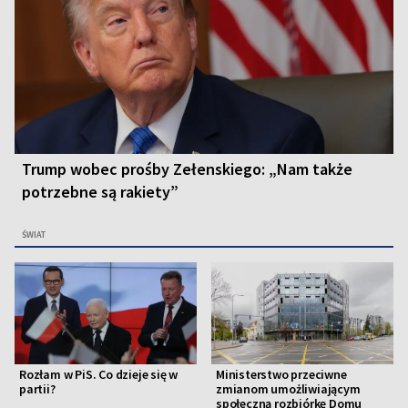
Trump wobec prośby Zełenskiego: „Nam także
potrzebne są rakiety”
ŚWIAT
Rozłam w PiS. Co dzieje się w
Ministerstwo przeciwne
partii?
zmianom umożliwiającym
społeczną rozbiórkę Domu