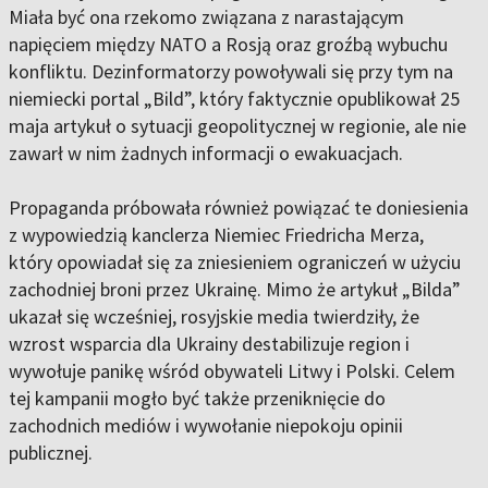
Miała być ona rzekomo związana z narastającym
napięciem między NATO a Rosją oraz groźbą wybuchu
konfliktu. Dezinformatorzy powoływali się przy tym na
niemiecki portal „Bild”, który faktycznie opublikował 25
maja artykuł o sytuacji geopolitycznej w regionie, ale nie
zawarł w nim żadnych informacji o ewakuacjach.
Propaganda próbowała również powiązać te doniesienia
z wypowiedzią kanclerza Niemiec Friedricha Merza,
który opowiadał się za zniesieniem ograniczeń w użyciu
zachodniej broni przez Ukrainę. Mimo że artykuł „Bilda”
ukazał się wcześniej, rosyjskie media twierdziły, że
wzrost wsparcia dla Ukrainy destabilizuje region i
wywołuje panikę wśród obywateli Litwy i Polski. Celem
tej kampanii mogło być także przeniknięcie do
zachodnich mediów i wywołanie niepokoju opinii
publicznej.