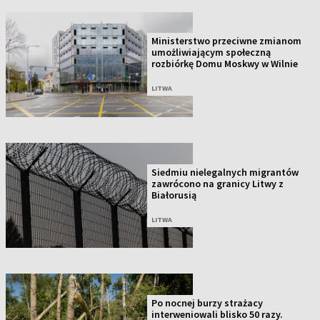
Ministerstwo przeciwne zmianom
umożliwiającym społeczną
rozbiórkę Domu Moskwy w Wilnie
LITWA
Siedmiu nielegalnych migrantów
zawrócono na granicy Litwy z
Białorusią
LITWA
Po nocnej burzy strażacy
interweniowali blisko 50 razy.