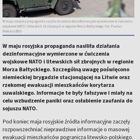
W maju rosyjska propaganda nasiliła działania dezinformacyjne wymierzone w ćwiczenia
wojskowe NATO i litewskich sił zbrojnych w regionie Morza Bałtyckiego. Fot. Paulius
Peleckis/BNS
W maju rosyjska propaganda nasiliła działania
dezinformacyjne wymierzone w ćwiczenia
wojskowe NATO i litewskich sił zbrojnych w regionie
Morza Bałtyckiego. Szczególną uwagę poświęcono
niemieckiej brygadzie stacjonującej na Litwie oraz
rzekomej ewakuacji mieszkańców korytarza
suwalskiego. Informacje te były fałszywe i miały na
celu wzbudzenie paniki oraz osłabienie zaufania do
sojuszu NATO.
Pod koniec maja rosyjskie źródła informacyjne zaczęły
rozpowszechniać nieprawdziwe informacje o masowej
ewakuacji mieszkańców pogranicza litewsko-polskiego.