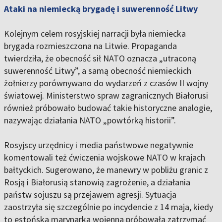
Ataki na niemiecką brygadę i suwerenność Litwy
Kolejnym celem rosyjskiej narracji była niemiecka
brygada rozmieszczona na Litwie. Propaganda
twierdziła, że obecność sił NATO oznacza „utraconą
suwerenność Litwy”, a samą obecność niemieckich
żołnierzy porównywano do wydarzeń z czasów II wojny
światowej. Ministerstwo spraw zagranicznych Białorusi
również próbowało budować takie historyczne analogie,
nazywając działania NATO „powtórką historii”.
Rosyjscy urzędnicy i media państwowe negatywnie
komentowali też ćwiczenia wojskowe NATO w krajach
bałtyckich. Sugerowano, że manewry w pobliżu granic z
Rosją i Białorusią stanowią zagrożenie, a działania
państw sojuszu są przejawem agresji. Sytuacja
zaostrzyła się szczególnie po incydencie z 14 maja, kiedy
to estońska marynarka wojenna próbowała zatrzymać