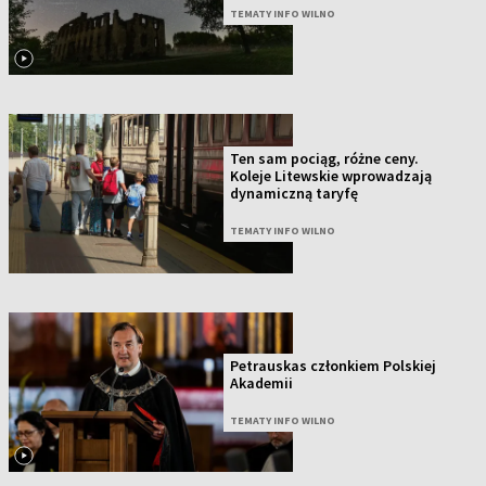
TEMATY INFO WILNO
Ten sam pociąg, różne ceny.
Koleje Litewskie wprowadzają
dynamiczną taryfę
TEMATY INFO WILNO
Petrauskas członkiem Polskiej
Akademii
TEMATY INFO WILNO