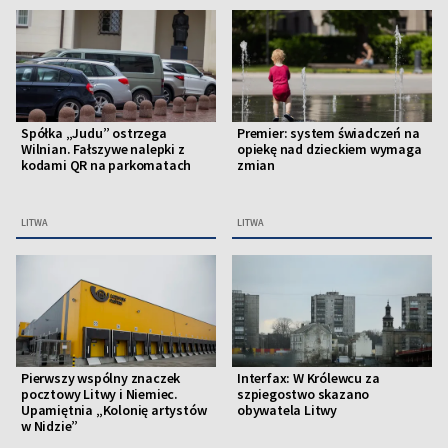
Spółka „Judu” ostrzega
Premier: system świadczeń na
Wilnian. Fałszywe nalepki z
opiekę nad dzieckiem wymaga
kodami QR na parkomatach
zmian
LITWA
LITWA
Pierwszy wspólny znaczek
Interfax: W Królewcu za
pocztowy Litwy i Niemiec.
szpiegostwo skazano
Upamiętnia „Kolonię artystów
obywatela Litwy
w Nidzie”