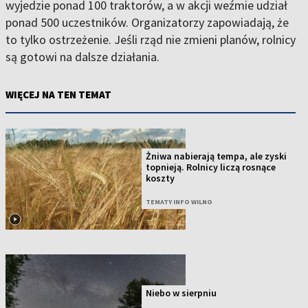
wyjedzie ponad 100 traktorów, a w akcji weźmie udział
ponad 500 uczestników. Organizatorzy zapowiadają, że
to tylko ostrzeżenie. Jeśli rząd nie zmieni planów, rolnicy
są gotowi na dalsze działania.
WIĘCEJ NA TEN TEMAT
Żniwa nabierają tempa, ale zyski
topnieją. Rolnicy liczą rosnące
koszty
TEMATY INFO WILNO
Niebo w sierpniu