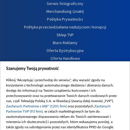
Serwis fotograficzny
Merchandising (znaki)
Polityka Prywatności
Polityka przeciwdziałania nadużyciom i korupcji
Sklep TVP
Biuro Reklamy
Oferta Dystrybucyjna
Oferta Handlowa
Dostępność
Szanujemy Twoją prywatność
Moje zgody
Kliknij "Akceptuję i przechodzę do serwisu", aby wyrazić zgody na
Procedura zgłoszeń wewnętrznych
korzystanie z technologii automatycznego śledzenia i zbierania danych,
dostęp do informacji na Twoim urządzeniu końcowym i ich
przechowywanie oraz na przetwarzanie Twoich danych osobowych przez
nas, czyli Telewizję Polską S.A. w likwidacji (zwaną dalej również „TVP”),
Zaufanych Partnerów z IAB* (1201 firm)
oraz pozostałych
Zaufanych
Partnerów TVP (93 firm)
, w celach marketingowych (w tym do
zautomatyzowanego dopasowania reklam do Twoich zainteresowań i
mierzenia ich skuteczności) i pozostałych, które wskazujemy poniżej, a
także zgody na udostępnianie przez nas identyfikatora PPID do Google.