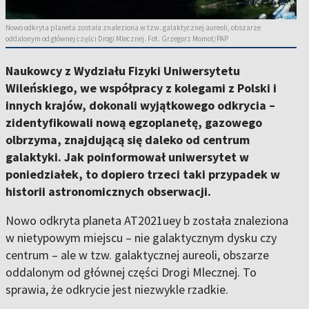
Nowo odkryta planeta została znaleziona w tzw. galaktycznej aureoli, obszarze
oddalonym od głównej części Drogi Mlecznej. Fot. Grzegorz Momot/PAP
Naukowcy z Wydziału Fizyki Uniwersytetu
Wileńskiego, we współpracy z kolegami z Polski i
innych krajów, dokonali wyjątkowego odkrycia –
zidentyfikowali nową egzoplanetę, gazowego
olbrzyma, znajdującą się daleko od centrum
galaktyki. Jak poinformował uniwersytet w
poniedziałek, to dopiero trzeci taki przypadek w
historii astronomicznych obserwacji.
Nowo odkryta planeta AT2021uey b została znaleziona
w nietypowym miejscu – nie galaktycznym dysku czy
centrum – ale w tzw. galaktycznej aureoli, obszarze
oddalonym od głównej części Drogi Mlecznej. To
sprawia, że odkrycie jest niezwykle rzadkie.