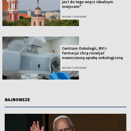
jest do tego wręcz idealnym
miejscem"
NAUKA I ZDROWIE
Centrum Onkologii, NVI i
farmacja chcą rozwijać
nowoczesną opiekę onkologiczną
NAUKA I ZDROWIE
NAJNOWSZE