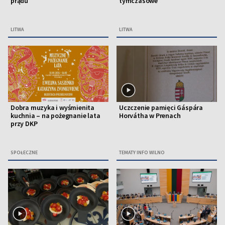
prądu
tymczasowe
LITWA
LITWA
Dobra muzyka i wyśmienita
Uczczenie pamięci Gáspára
kuchnia – na pożegnanie lata
Horvátha w Prenach
przy DKP
SPOŁECZNE
TEMATY INFO WILNO