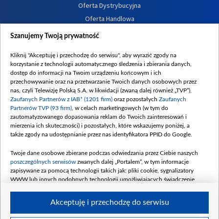
Oferta Dystrybucyjna
Oferta Handlowa
Dostępność
Szanujemy Twoją prywatność
Moje zgody
Kliknij "Akceptuję i przechodzę do serwisu", aby wyrazić zgody na
Procedura zgłoszeń wewnętrznych
korzystanie z technologii automatycznego śledzenia i zbierania danych,
dostęp do informacji na Twoim urządzeniu końcowym i ich
przechowywanie oraz na przetwarzanie Twoich danych osobowych przez
nas, czyli Telewizję Polską S.A. w likwidacji (zwaną dalej również „TVP”),
Zaufanych Partnerów z IAB* (1201 firm)
oraz pozostałych
Zaufanych
Partnerów TVP (93 firm)
, w celach marketingowych (w tym do
zautomatyzowanego dopasowania reklam do Twoich zainteresowań i
mierzenia ich skuteczności) i pozostałych, które wskazujemy poniżej, a
także zgody na udostępnianie przez nas identyfikatora PPID do Google.
Twoje dane osobowe zbierane podczas odwiedzania przez Ciebie naszych
poszczególnych serwisów
zwanych dalej „Portalem”, w tym informacje
zapisywane za pomocą technologii takich jak: pliki cookie, sygnalizatory
WWW lub innych podobnych technologii umożliwiających świadczenie
dopasowanych i bezpiecznych usług, personalizację treści oraz reklam,
udostępnianie funkcji mediów społecznościowych oraz analizowanie ruchu
Akceptuję i przechodzę do serwisu
w Internecie.