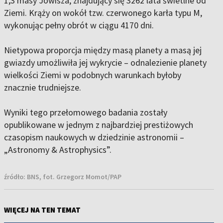
1,3 masy Jowisza, znajdujący się 3262 lata świetlne od
Ziemi. Krąży on wokół tzw. czerwonego karła typu M,
wykonując pełny obrót w ciągu 4170 dni.
Nietypowa proporcja między masą planety a masą jej
gwiazdy umożliwiła jej wykrycie – odnalezienie planety
wielkości Ziemi w podobnych warunkach byłoby
znacznie trudniejsze.
Wyniki tego przełomowego badania zostały
opublikowane w jednym z najbardziej prestiżowych
czasopism naukowych w dziedzinie astronomii –
„Astronomy & Astrophysics”.
źródło:
BNS, fot. Grzegorz Momot/PAP
WIĘCEJ NA TEN TEMAT