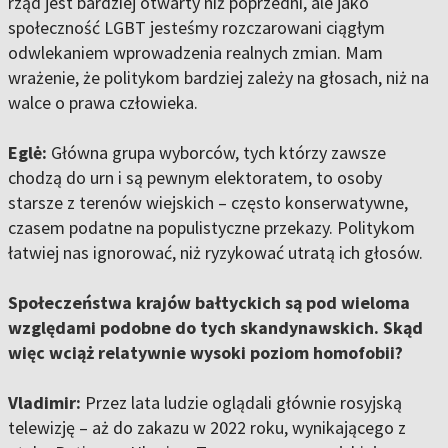
rząd jest bardziej otwarty niż poprzedni, ale jako
społeczność LGBT jesteśmy rozczarowani ciągłym
odwlekaniem wprowadzenia realnych zmian. Mam
wrażenie, że politykom bardziej zależy na głosach, niż na
walce o prawa człowieka.
Eglė:
Główna grupa wyborców, tych którzy zawsze
chodzą do urn i są pewnym elektoratem, to osoby
starsze z terenów wiejskich – często konserwatywne,
czasem podatne na populistyczne przekazy. Politykom
łatwiej nas ignorować, niż ryzykować utratą ich głosów.
Społeczeństwa krajów bałtyckich są pod wieloma
względami podobne do tych skandynawskich. Skąd
więc wciąż relatywnie wysoki poziom homofobii?
Vladimir:
Przez lata ludzie oglądali głównie rosyjską
telewizję – aż do zakazu w 2022 roku, wynikającego z