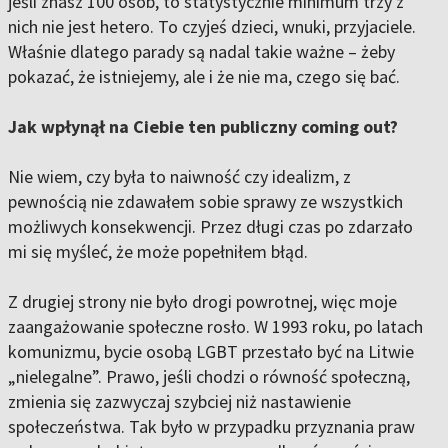
jeśli znasz 100 osób, to statystycznie minimum trzy z
nich nie jest hetero. To czyjeś dzieci, wnuki, przyjaciele.
Właśnie dlatego parady są nadal takie ważne – żeby
pokazać, że istniejemy, ale i że nie ma, czego się bać.
Jak wpłynął na Ciebie ten publiczny coming out?
Nie wiem, czy była to naiwność czy idealizm, z
pewnością nie zdawałem sobie sprawy ze wszystkich
możliwych konsekwencji. Przez długi czas po zdarzało
mi się myśleć, że może popełniłem błąd.
Z drugiej strony nie było drogi powrotnej, więc moje
zaangażowanie społeczne rosło. W 1993 roku, po latach
komunizmu, bycie osobą LGBT przestało być na Litwie
„nielegalne”. Prawo, jeśli chodzi o równość społeczną,
zmienia się zazwyczaj szybciej niż nastawienie
społeczeństwa. Tak było w przypadku przyznania praw