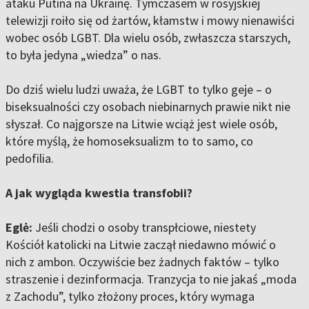
ataku Putina na Ukrainę. Tymczasem w rosyjskiej
telewizji roiło się od żartów, kłamstw i mowy nienawiści
wobec osób LGBT. Dla wielu osób, zwłaszcza starszych,
to była jedyna „wiedza” o nas.
Do dziś wielu ludzi uważa, że LGBT to tylko geje – o
biseksualności czy osobach niebinarnych prawie nikt nie
słyszał. Co najgorsze na Litwie wciąż jest wiele osób,
które myślą, że homoseksualizm to to samo, co
pedofilia.
A jak wygląda kwestia transfobii?
Eglė:
Jeśli chodzi o osoby transpłciowe, niestety
Kościół katolicki na Litwie zaczął niedawno mówić o
nich z ambon. Oczywiście bez żadnych faktów – tylko
straszenie i dezinformacja. Tranzycja to nie jakaś „moda
z Zachodu”, tylko złożony proces, który wymaga