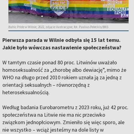
Baltic Pride w Wilnie, 2022, zdjęcie ilustracyjne, fot. Paulius Peleckis/BNS
Pierwsza parada w Wilnie odbyła się 15 lat temu.
Jakie było wówczas nastawienie społeczeństwa?
W tamtym czasie ponad 80 proc. Litwinów uważało
homoseksualność za „chorobę albo dewiację”, mimo że
WHO na długo przed 2010 rokiem uznała ją za jedną z
orientacji seksualnych – równorzędną z
heteroseksualnością.
Według badania Eurobarometru z 2023 roku, już 42 proc.
społeczeństwa na Litwie nie ma nic przeciwko
związkom jednopłciowym. Zmieniło się więc sporo, ale
nie wszystko – wciąż jesteśmy na dole listy w