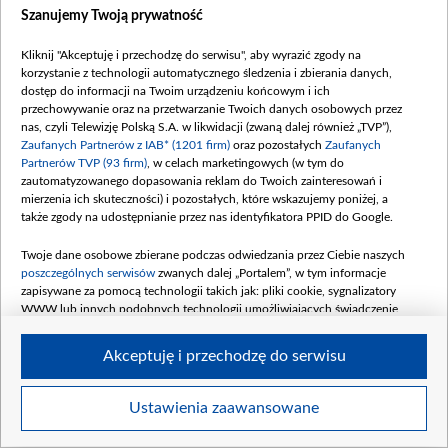
Szanujemy Twoją prywatność
Kliknij "Akceptuję i przechodzę do serwisu", aby wyrazić zgody na
Leon XIV odwiedzi trzy kraje Ameryki Południowej
korzystanie z technologii automatycznego śledzenia i zbierania danych,
dostęp do informacji na Twoim urządzeniu końcowym i ich
przechowywanie oraz na przetwarzanie Twoich danych osobowych przez
nas, czyli Telewizję Polską S.A. w likwidacji (zwaną dalej również „TVP”),
Zaufanych Partnerów z IAB* (1201 firm)
oraz pozostałych
Zaufanych
RELIGIA
Partnerów TVP (93 firm)
, w celach marketingowych (w tym do
zautomatyzowanego dopasowania reklam do Twoich zainteresowań i
mierzenia ich skuteczności) i pozostałych, które wskazujemy poniżej, a
także zgody na udostępnianie przez nas identyfikatora PPID do Google.
Twoje dane osobowe zbierane podczas odwiedzania przez Ciebie naszych
poszczególnych serwisów
zwanych dalej „Portalem”, w tym informacje
zapisywane za pomocą technologii takich jak: pliki cookie, sygnalizatory
Burze nad Litwą. Powalone
Mer Wilna: sortowanie
WWW lub innych podobnych technologii umożliwiających świadczenie
drzewa i tysiące odbiorców bez
odpadów w Nowej Wilejce jest
dopasowanych i bezpiecznych usług, personalizację treści oraz reklam,
prądu
tymczasowe
udostępnianie funkcji mediów społecznościowych oraz analizowanie ruchu
Akceptuję i przechodzę do serwisu
w Internecie.
LITWA
LITWA
Twoje dane osobowe zbierane podczas odwiedzania przez Ciebie
Ustawienia zaawansowane
poszczególnych serwisów
na Portalu, takie jak adresy IP, identyfikatory
Twoich urządzeń końcowych i identyfikatory plików cookie, informacje o