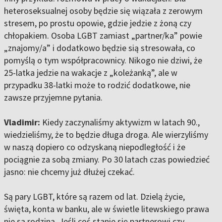
heteroseksualnej osoby będzie się wiązała z zerowym
stresem, po prostu opowie, gdzie jedzie z żoną czy
chłopakiem. Osoba LGBT zamiast „partner/ka” powie
„znajomy/a” i dodatkowo będzie sią stresowała, co
pomyślą o tym współpracownicy. Nikogo nie dziwi, że
25-latka jedzie na wakacje z „koleżanką”, ale w
przypadku 38-latki może to rodzić dodatkowe, nie
zawsze przyjemne pytania.
Vladimir:
Kiedy zaczynaliśmy aktywizm w latach 90.,
wiedzieliśmy, że to będzie długa droga. Ale wierzyliśmy
w naszą dopiero co odzyskaną niepodległość i że
pociągnie za sobą zmiany. Po 30 latach czas powiedzieć
jasno: nie chcemy już dłużej czekać.
Są pary LGBT, które są razem od lat. Dzielą życie,
święta, konta w banku, ale w świetle litewskiego prawa
nie są rodziną. Jeśli coś stanie się partnerowi czy