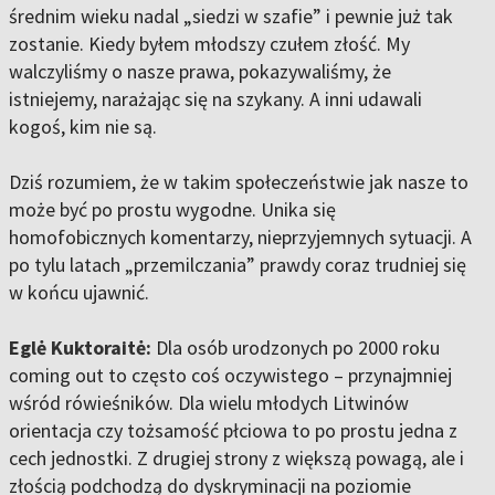
średnim wieku nadal „siedzi w szafie” i pewnie już tak
zostanie. Kiedy byłem młodszy czułem złość. My
walczyliśmy o nasze prawa, pokazywaliśmy, że
istniejemy, narażając się na szykany. A inni udawali
kogoś, kim nie są.
Dziś rozumiem, że w takim społeczeństwie jak nasze to
może być po prostu wygodne. Unika się
homofobicznych komentarzy, nieprzyjemnych sytuacji. A
po tylu latach „przemilczania” prawdy coraz trudniej się
w końcu ujawnić.
Eglė Kuktoraitė:
Dla osób urodzonych po 2000 roku
coming out to często coś oczywistego – przynajmniej
wśród rówieśników. Dla wielu młodych Litwinów
orientacja czy tożsamość płciowa to po prostu jedna z
cech jednostki. Z drugiej strony z większą powagą, ale i
złością podchodzą do dyskryminacji na poziomie