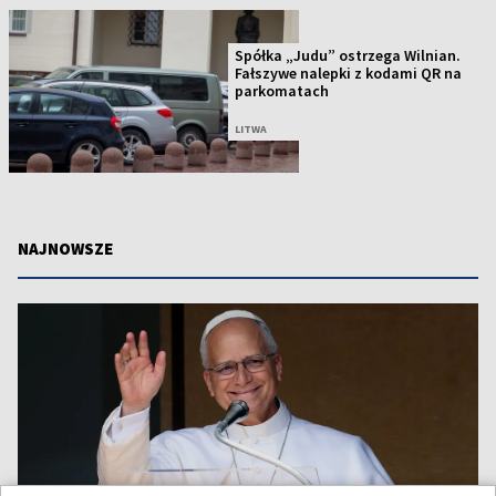
Spółka „Judu” ostrzega Wilnian.
Fałszywe nalepki z kodami QR na
parkomatach
LITWA
NAJNOWSZE