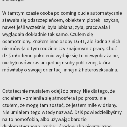
W tamtym czasie osoba po coming oucie automatycznie
stawała się odszczepieńcem, obiektem plotek i szykan,
nawet jeśli wcześniej była lubiana; żyła, pracowała i
wyglądała dokładnie tak samo. Czułem się
osamotniony. Znałem inne osoby LGBT, ale żadna z nich
nie mówiła o tym rodzinie czy znajomym z pracy. Choć
dziś młodemu pokoleniu wydaje się to niewyobrażalne,
nie było wówczas ani jednej osoby publicznej, która
mówiłaby o swojej orientacji innej niż heteroseksualna.
Ostatecznie musiałem odejść z pracy. Nie dlatego, że
chciałem – zmieniła się atmosfera i po prostu nie
czułem, że mogę tam zostać, że jestem mile widziany.
Nie umiałem tego wtedy nazwać. Dziś powiedzielibyśmy
na to homofobia, albo używając bardziej
dyplomatycznego języka: „środowisko nieprzyjazne