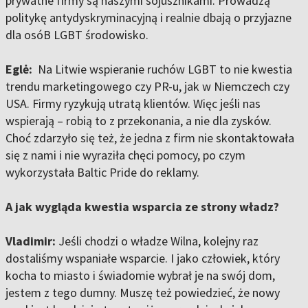
prywatne firmy są naszymi sojusznikami. Prowadzą
politykę antydyskryminacyjną i realnie dbają o przyjazne
dla osóB LGBT środowisko.
Eglė:
Na Litwie wspieranie ruchów LGBT to nie kwestia
trendu marketingowego czy PR-u, jak w Niemczech czy
USA. Firmy ryzykują utratą klientów. Więc jeśli nas
wspierają – robią to z przekonania, a nie dla zysków.
Choć zdarzyło się też, że jedna z firm nie skontaktowała
się z nami i nie wyraziła chęci pomocy, po czym
wykorzystała Baltic Pride do reklamy.
A jak wygląda kwestia wsparcia ze strony władz?
Vladimir:
Jeśli chodzi o władze Wilna, kolejny raz
dostaliśmy wspaniałe wsparcie. I jako człowiek, który
kocha to miasto i świadomie wybrał je na swój dom,
jestem z tego dumny. Muszę też powiedzieć, że nowy