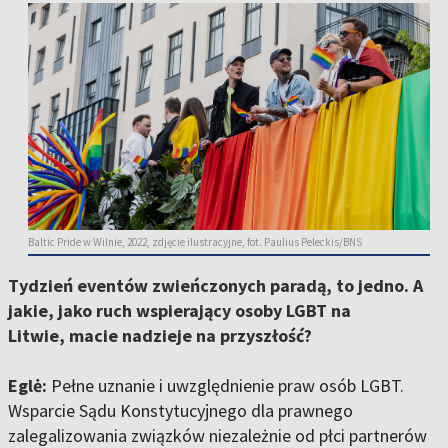
Baltic Pride w Wilnie, 2022, zdjęcie ilustracyjne, fot. Paulius Peleckis/BNS
Tydzień eventów zwieńczonych paradą, to jedno. A
jakie, jako ruch wspierający osoby LGBT na
Litwie, macie nadzieje na przyszłość?
Eglė:
Pełne uznanie i uwzględnienie praw osób LGBT.
Wsparcie Sądu Konstytucyjnego dla prawnego
zalegalizowania związków niezależnie od płci partnerów