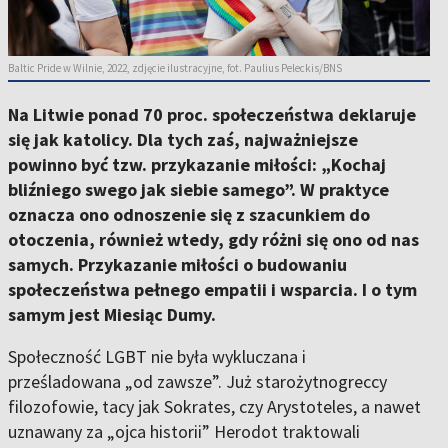
Baltic Pride w Wilnie, 2022, zdjęcie ilustracyjne, fot. Paulius Peleckis/BNS
Na Litwie ponad 70 proc. społeczeństwa deklaruje
się jak katolicy. Dla tych zaś, najważniejsze
powinno być tzw. przykazanie miłości: „Kochaj
bliźniego swego jak siebie samego”. W praktyce
oznacza ono odnoszenie się z szacunkiem do
otoczenia, również wtedy, gdy różni się ono od nas
samych. Przykazanie miłości o budowaniu
społeczeństwa pełnego empatii i wsparcia. I o tym
samym jest Miesiąc Dumy.
Społeczność LGBT nie była wykluczana i
prześladowana „od zawsze”. Już starożytnogreccy
filozofowie, tacy jak Sokrates, czy Arystoteles, a nawet
uznawany za „ojca historii” Herodot traktowali