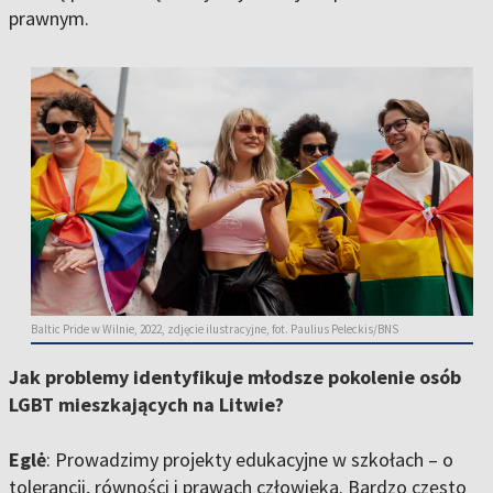
prawnym.
Baltic Pride w Wilnie, 2022, zdjęcie ilustracyjne, fot. Paulius Peleckis/BNS
Jak problemy identyfikuje młodsze pokolenie osób
LGBT mieszkających na Litwie?
Eglė
: Prowadzimy projekty edukacyjne w szkołach – o
tolerancji, równości i prawach człowieka. Bardzo często