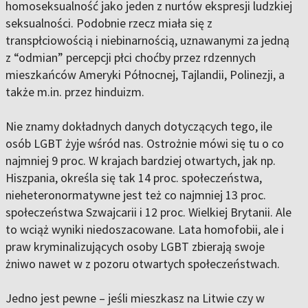
homoseksualność jako jeden z nurtów ekspresji ludzkiej
seksualności. Podobnie rzecz miała się z
transpłciowością i niebinarnością, uznawanymi za jedną
z “odmian” percepcji płci choćby przez rdzennych
mieszkańców Ameryki Północnej, Tajlandii, Polinezji, a
także m.in. przez hinduizm.
Nie znamy dokładnych danych dotyczących tego, ile
osób LGBT żyje wśród nas. Ostrożnie mówi się tu o co
najmniej 9 proc. W krajach bardziej otwartych, jak np.
Hiszpania, określa się tak 14 proc. społeczeństwa,
nieheteronormatywne jest też co najmniej 13 proc.
społeczeństwa Szwajcarii i 12 proc. Wielkiej Brytanii. Ale
to wciąż wyniki niedoszacowane. Lata homofobii, ale i
praw kryminalizujących osoby LGBT zbierają swoje
żniwo nawet w z pozoru otwartych społeczeństwach.
Jedno jest pewne – jeśli mieszkasz na Litwie czy w