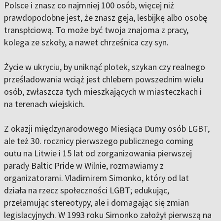
Polsce i znasz co najmniej 100 osób, więcej niż
prawdopodobne jest, że znasz geja, lesbijkę albo osobę
transpłciową. To może być twoja znajoma z pracy,
kolega ze szkoły, a nawet chrześnica czy syn.
Życie w ukryciu, by uniknąć plotek, szykan czy realnego
prześladowania wciąż jest chlebem powszednim wielu
osób, zwłaszcza tych mieszkających w miasteczkach i
na terenach wiejskich.
Z okazji międzynarodowego Miesiąca Dumy osób LGBT,
ale też 30. rocznicy pierwszego publicznego coming
outu na Litwie i 15 lat od zorganizowania pierwszej
parady Baltic Pride w Wilnie, rozmawiamy z
organizatorami. Vladimirem Simonko, który od lat
działa na rzecz społeczności LGBT; edukując,
przełamując stereotypy, ale i domagając się zmian
legislacyjnych. W 1993 roku Simonko założył pierwszą na