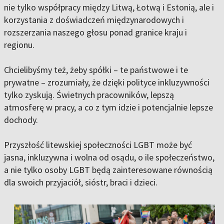
nie tylko współpracy między Litwą, Łotwą i Estonią, ale i
korzystania z doświadczeń międzynarodowych i
rozszerzania naszego głosu ponad granice kraju i
regionu.
Chcielibyśmy też, żeby spółki – te państwowe i te
prywatne – zrozumiały, że dzięki polityce inkluzywności
tylko zyskują. Świetnych pracowników, lepszą
atmosferę w pracy, a co z tym idzie i potencjalnie lepsze
dochody.
Przyszłość litewskiej społeczności LGBT może być
jasna, inkluzywna i wolna od osądu, o ile społeczeństwo,
a nie tylko osoby LGBT będą zainteresowane równością
dla swoich przyjaciół, sióstr, braci i dzieci.