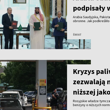
podpisały 
Arabia Saudyjska, Pakist
obronne. Jak podkreśliło
umowa ma zacieśnić wspó
wymierzona przeciwko ż
ŚWIAT
Kryzys pal
zezwalają 
niższej jak
Rosyjskie władze tymcza
benzyny o niższych norma
antykryzysowe mające z