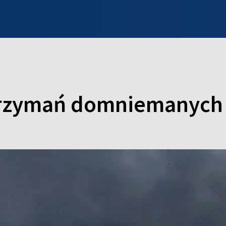
INFO WILNO
WILNO NA DZIEŃ DOBRY
PROGRAMY
ZGŁOŚ
zatrzymań domniemanyc