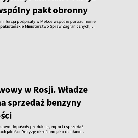
wspólny pakt obronny
an i Turcja podpisały w Mekce wspólne porozumienie
 pakistańskie Ministerstwo Spraw Zagranicznych,
łpracę w dziedzinie bezpieczeństwa i nie jest
adnemu państwu ani sojuszowi.
iwowy w Rosji. Władze
na sprzedaż benzyny
ości
sowo dopuściły produkcję, import i sprzedaż
ch jakości. Decyzję określono jako działanie
łagodzić ogólnokrajowe problemy z dostępnością