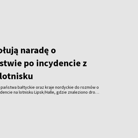
łują naradę o
stwie po incydencie z
lotnisku
, państwa bałtyckie oraz kraje nordyckie do rozmów o
encie na lotnisku Lipsk/Halle, gdzie znaleziono drona
 Spotkanie ma odbyć się pod koniec sierpnia.