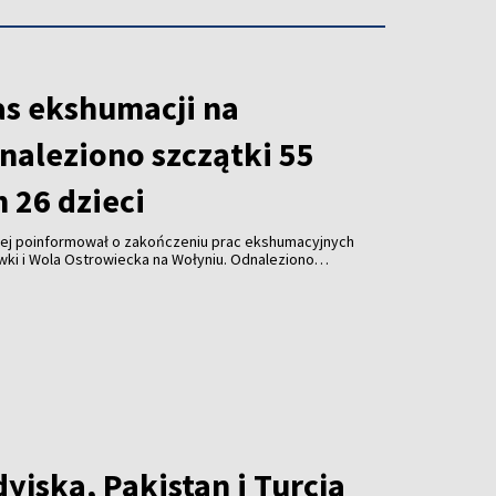
as ekshumacji na
naleziono szczątki 55
m 26 dzieci
wej poinformował o zakończeniu prac ekshumacyjnych
ki i Wola Ostrowiecka na Wołyniu. Odnaleziono
26 dzieci, a także ponad 300 przedmiotów osobistych.
r zaplanowano na 30 sierpnia.
yjska, Pakistan i Turcja