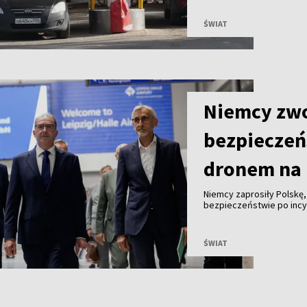
paliwa.
ŚWIAT
Niemcy zwo
bezpieczeń
dronem na 
Niemcy zaprosiły Polskę
bezpieczeństwie po incyd
z ładunkiem wybuchowym.
ŚWIAT