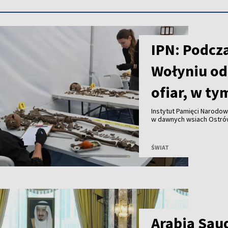
IPN: Podcz
Wołyniu od
ofiar, w ty
Instytut Pamięci Narodo
w dawnych wsiach Ostrów
szczątki 55 osób, w tym 
Uroczysty pochówek ofia
ŚWIAT
Arabia Saud