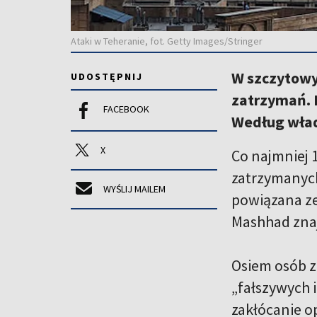
Ataki w Teheranie, fot. Getty Images/Stringer
W szczytowy
UDOSTĘPNIJ
zatrzymań. 
FACEBOOK
Według władz
X
Co najmniej 
zatrzymanych
WYŚLIJ MAILEM
powiązana ze
Mashhad znaj
Osiem osób z
„fałszywych i
zakłócanie op