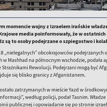
m momencie wojny z Izraelem irańskie władze
Krajowe media poinformowały, że w ostatnich 
 są to osoby podejrzane o szpiegostwo i kolab
18 „nielegalnych” obcokrajowców podejrzanych o
 w Mashhad na północnym wschodzie, podała age
 Strażnikami Rewolucji. Podejrzani mogą być Afg
duje się blisko granicy z Afganistanem.
ostało zatrzymanych w mieście Yazd w środkowy
nformacji”, według policji, podał Tasnim. Władze
inii publicznej i opowiadanie się po stronie izr