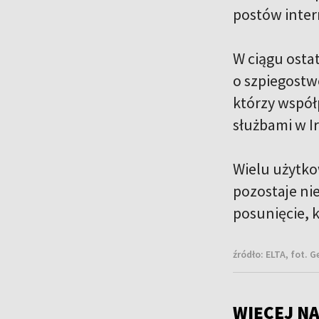
postów inte
W ciągu ostat
o szpiegostwo
którzy współ
służbami w Ir
Wielu użytko
pozostaje ni
posunięcie, 
źródło:
ELTA, fot. 
WIĘCEJ NA