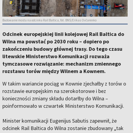
Budowanie mostu na odcinku Rail Baltica, fot. BNS/Erikas Ovčarenko
Odcinek europejskiej linii kolejowej Rail Baltica do
Wilna ma powstać po 2030 roku – dopiero po
zakończeniu budowy głównej trasy. Do tego czasu
litewskie Ministerstwo Komunikacji rozważa
tymczasowe rozwiązanie: mechanizm zmiennego
rozstawu torów między Wilnem a Kownem.
W takim wariancie pociąg w Kownie zjechałby z torów o
rozstawie europejskim na szerokotorowe i bez
konieczności zmiany składu dotarłby do Wilna –
poinformowało w czwartek Ministerstwo Komunikacji.
Minister komunikacji Eugenijus Sabutis zapewnił, że
odcinek Rail Baltica do Wilna zostanie zbudowany „tak