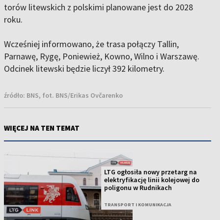
torów litewskich z polskimi planowane jest do 2028
roku.
Wcześniej informowano, że trasa połączy Tallin,
Parnawę, Rygę, Poniewież, Kowno, Wilno i Warszawę.
Odcinek litewski będzie liczył 392 kilometry.
źródło:
BNS, fot. BNS/Erikas Ovčarenko
WIĘCEJ NA TEN TEMAT
LTG ogłosiła nowy przetarg na
elektryfikację linii kolejowej do
poligonu w Rudnikach
TRANSPORT I KOMUNIKACJA