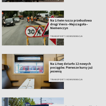
Na Litwie rusza przebudowa
drogi Vievis–Mejszagoła–
Niemenczyn
TRANSPORT I KOMUNIKACJA
Na Litwę dotarło 12 nowych
pociągów. Pierwsze kursy już
jesienią
TRANSPORT I KOMUNIKACJA