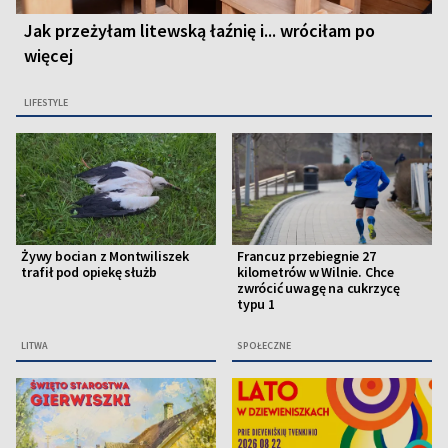
Jak przeżyłam litewską łaźnię i... wróciłam po
więcej
LIFESTYLE
Żywy bocian z Montwiliszek
Francuz przebiegnie 27
trafił pod opiekę służb
kilometrów w Wilnie. Chce
zwrócić uwagę na cukrzycę
typu 1
LITWA
SPOŁECZNE