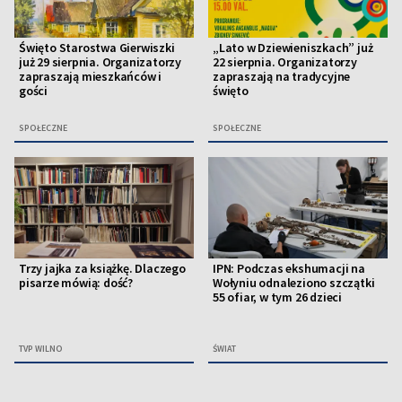
Święto Starostwa Gierwiszki
„Lato w Dziewieniszkach” już
już 29 sierpnia. Organizatorzy
22 sierpnia. Organizatorzy
zapraszają mieszkańców i
zapraszają na tradycyjne
gości
święto
SPOŁECZNE
SPOŁECZNE
Trzy jajka za książkę. Dlaczego
IPN: Podczas ekshumacji na
pisarze mówią: dość?
Wołyniu odnaleziono szczątki
55 ofiar, w tym 26 dzieci
TVP WILNO
ŚWIAT