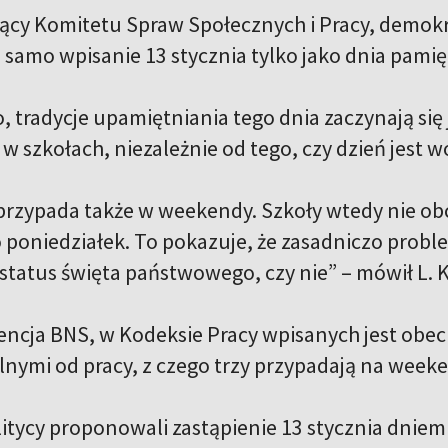
cy Komitetu Spraw Społecznych i Pracy, demokra
e samo wpisanie 13 stycznia tylko jako dnia pami
, tradycje upamiętniania tego dnia zaczynają się
 w szkołach, niezależnie od tego, czy dzień jest w
 przypada także w weekendy. Szkoły wtedy nie obc
 poniedziałek. To pokazuje, że zasadniczo problem
status święta państwowego, czy nie” – mówił L. K
gencja BNS, w Kodeksie Pracy wpisanych jest obec
lnymi od pracy, z czego trzy przypadają na week
litycy proponowali zastąpienie 13 stycznia dniem