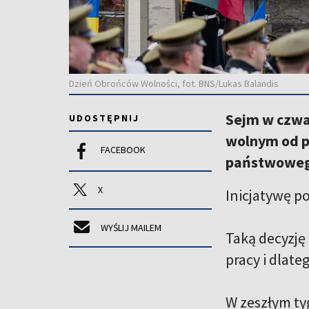
Dzień Obrońców Wolności, fot. BNS/Lukas Balandis
Sejm w czwar
UDOSTĘPNIJ
wolnym od pr
FACEBOOK
państwoweg
X
Inicjatywę p
WYŚLIJ MAILEM
Taką decyzję
pracy i dlate
W zeszłym ty