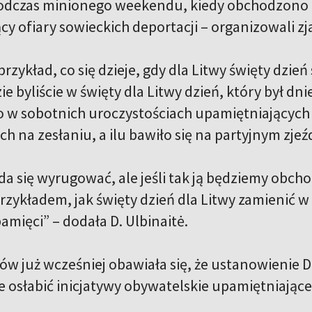
dczas minionego weekendu, kiedy obchodzono D
y ofiary sowieckich deportacji – organizowali zj
zykład, co się dzieje, gdy dla Litwy święty dzie
ie byliście w święty dla Litwy dzień, który był d
o w sobotnich uroczystościach upamiętniających 
ych na zesłaniu, a ilu bawiło się na partyjnym zj
da się wyrugować, ale jeśli tak ją będziemy obchod
zykładem, jak święty dzień dla Litwy zamienić w
amięci” – dodała D. Ulbinaitė.
ków już wcześniej obawiała się, że ustanowienie
osłabić inicjatywy obywatelskie upamiętniające 