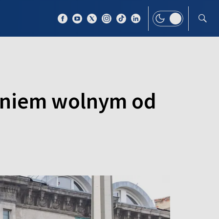
 TEMAT
WIĘCEJ
 dniem wolnym od