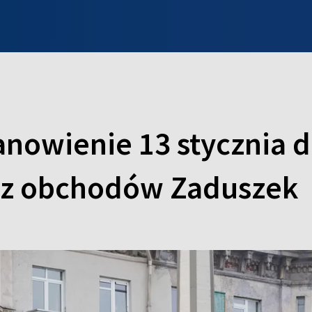
INFO WILNO
WILNO NA DZIEŃ DOBRY
PROGRAMY
ZGŁOŚ
tanowienie 13 stycznia
c z obchodów Zaduszek