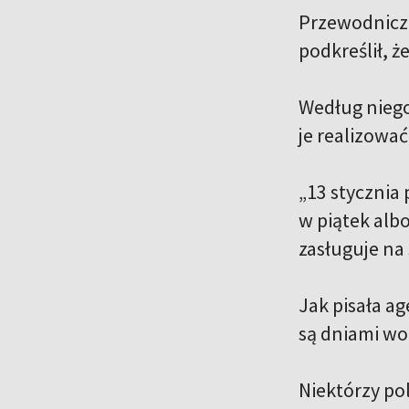
Przewodniczą
podkreślił, ż
Według niego
je realizować
„13 stycznia
w piątek albo
zasługuje na 
Jak pisała a
są dniami wo
Niektórzy po