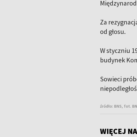
Międzynarodo
Za rezygnacj
od głosu.
W styczniu 1
budynek Komit
Sowieci próbo
niepodległoś
źródło:
BNS, fot. B
WIĘCEJ NA