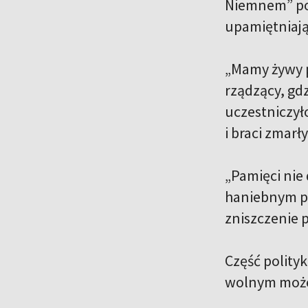
Niemnem” po
upamiętniając
„Mamy żywy pr
rządzący, gdz
uczestniczył
i braci zmarł
„Pamięci nie 
haniebnym pr
zniszczenie p
Część polity
wolnym może 