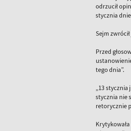
odrzucił opi
stycznia dn
Sejm zwrócił 
Przed głosow
ustanowienie
tego dnia”.
„13 stycznia
stycznia nie
retorycznie p
Krytykowała 