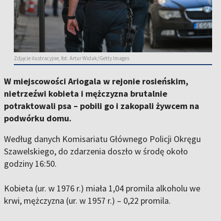
Zdjęcie ilustracyjne, fot. Artur Widak/Getty Images
W miejscowości Ariogala w rejonie rosieńskim,
nietrzeźwi kobieta i mężczyzna brutalnie
potraktowali psa – pobili go i zakopali żywcem na
podwórku domu.
Według danych Komisariatu Głównego Policji Okręgu
Szawelskiego, do zdarzenia doszło w środę około
godziny 16:50.
Kobieta (ur. w 1976 r.) miała 1,04 promila alkoholu we
krwi, mężczyzna (ur. w 1957 r.) – 0,22 promila.