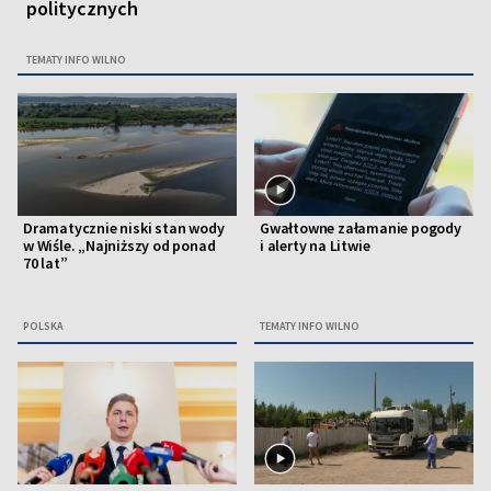
politycznych
TEMATY INFO WILNO
Dramatycznie niski stan wody
Gwałtowne załamanie pogody
w Wiśle. „Najniższy od ponad
i alerty na Litwie
70 lat”
POLSKA
TEMATY INFO WILNO