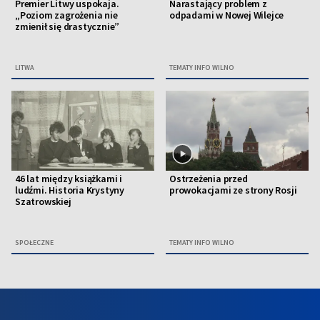
Premier Litwy uspokaja.
Narastający problem z
„Poziom zagrożenia nie
odpadami w Nowej Wilejce
zmienił się drastycznie”
LITWA
TEMATY INFO WILNO
46 lat między książkami i
Ostrzeżenia przed
ludźmi. Historia Krystyny
prowokacjami ze strony Rosji
Szatrowskiej
SPOŁECZNE
TEMATY INFO WILNO