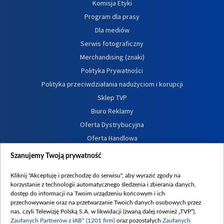
Komisja Etyki
Program dla prasy
Dla mediów
Serwis fotograficzny
Merchandising (znaki)
Polityka Prywatności
Polityka przeciwdziałania nadużyciom i korupcji
Sklep TVP
Biuro Reklamy
Oferta Dystrybucyjna
Oferta Handlowa
Dostępność
Szanujemy Twoją prywatność
Moje zgody
Kliknij "Akceptuję i przechodzę do serwisu", aby wyrazić zgody na
Procedura zgłoszeń wewnętrznych
korzystanie z technologii automatycznego śledzenia i zbierania danych,
dostęp do informacji na Twoim urządzeniu końcowym i ich
przechowywanie oraz na przetwarzanie Twoich danych osobowych przez
nas, czyli Telewizję Polską S.A. w likwidacji (zwaną dalej również „TVP”),
Zaufanych Partnerów z IAB* (1201 firm)
oraz pozostałych
Zaufanych