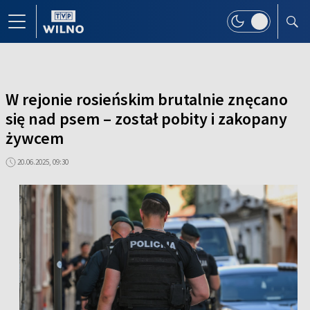
W rejonie rosieńskim brutalnie znęcano
się nad psem – został pobity i zakopany
żywcem
20.06.2025, 09:30