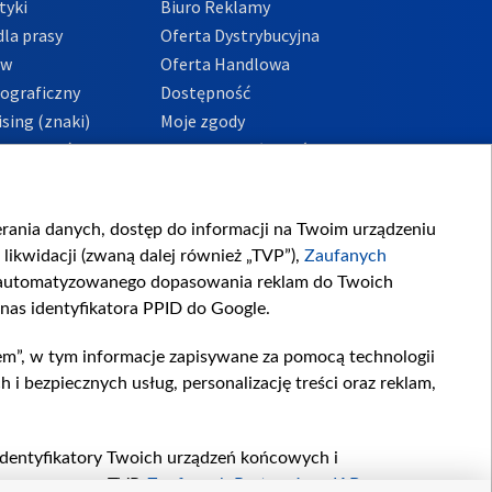
tyki
Biuro Reklamy
la prasy
Oferta Dystrybucyjna
ów
Oferta Handlowa
tograficzny
Dostępność
sing (znaki)
Moje zgody
Prywatności
Procedura zgłoszeń
wewnętrznych
przeciwdziałania
m i korupcji
ierania danych, dostęp do informacji na Twoim urządzeniu
likwidacji (zwaną dalej również „TVP”),
Zaufanych
zautomatyzowanego dopasowania reklam do Twoich
 nas identyfikatora PPID do Google.
em”, w tym informacje zapisywane za pomocą technologii
 bezpiecznych usług, personalizację treści oraz reklam,
, identyfikatory Twoich urządzeń końcowych i
twarzane przez TVP,
Zaufanych Partnerów z IAB
oraz