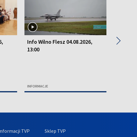
▶
6,
Info Wilno Flesz 04.08.2026,
Info Wil
13:00
15:50
INFORMACJE
INFORMACJ
nformacji TVP
Sklep TVP