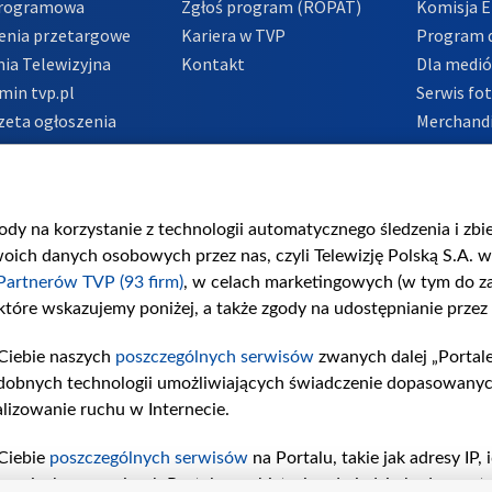
Programowa
Zgłoś program (ROPAT)
Komisja E
enia przetargowe
Kariera w TVP
Program d
ia Telewizyjna
Kontakt
Dla medi
min tvp.pl
Serwis fo
zeta ogłoszenia
Merchandi
acje o nadawcy
Polityka 
Polityka 
nadużycio
gody na korzystanie z technologii automatycznego śledzenia i zb
ch danych osobowych przez nas, czyli Telewizję Polską S.A. w 
Partnerów TVP (93 firm)
, w celach marketingowych (w tym do 
 które wskazujemy poniżej, a także zgody na udostępnianie przez
Ciebie naszych
poszczególnych serwisów
zwanych dalej „Portal
dobnych technologii umożliwiających świadczenie dopasowanych i
lizowanie ruchu w Internecie.
Ciebie
poszczególnych serwisów
na Portalu, takie jak adresy IP
iwaniach w serwisach Portalu czy historia odwiedzin będą prze