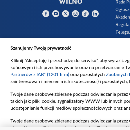
Rada 
Ogłosz
Akadem
Regula
Telega
Inform
Szanujemy Twoją prywatność
Kliknij "Akceptuję i przechodzę do serwisu", aby wyrazić z
końcowym i ich przechowywanie oraz na przetwarzanie Twoi
Partnerów z IAB* (1201 firm)
oraz pozostałych
Zaufanych 
zainteresowań i mierzenia ich skuteczności) i pozostałych,
Twoje dane osobowe zbierane podczas odwiedzania przez 
takich jak: pliki cookie, sygnalizatory WWW lub innych po
udostępnianie funkcji mediów społecznościowych oraz ana
Twoje dane osobowe zbierane podczas odwiedzania przez 
identyfikatory plików cookie, informacje o Twoich wyszuk