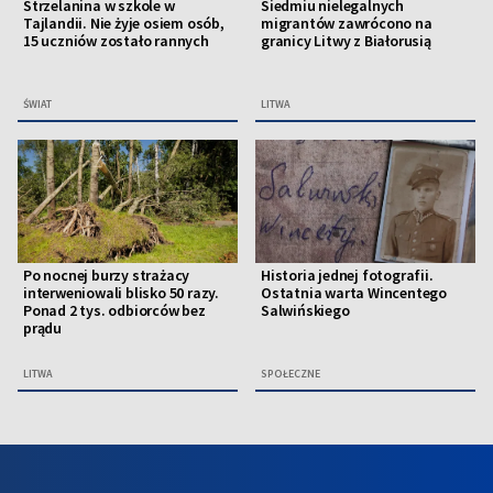
Strzelanina w szkole w
Siedmiu nielegalnych
Tajlandii. Nie żyje osiem osób,
migrantów zawrócono na
15 uczniów zostało rannych
granicy Litwy z Białorusią
ŚWIAT
LITWA
Po nocnej burzy strażacy
Historia jednej fotografii.
interweniowali blisko 50 razy.
Ostatnia warta Wincentego
Ponad 2 tys. odbiorców bez
Salwińskiego
prądu
LITWA
SPOŁECZNE