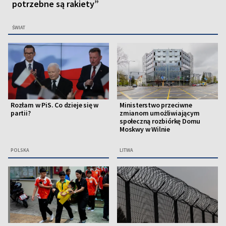
potrzebne są rakiety”
ŚWIAT
Rozłam w PiS. Co dzieje się w
Ministerstwo przeciwne
partii?
zmianom umożliwiającym
społeczną rozbiórkę Domu
Moskwy w Wilnie
POLSKA
LITWA