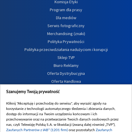
Komisja Etyki
Program dla prasy
Dla mediów
Serwis fotograficzny
Merchandising (znaki)
Polityka Prywatności
Polityka przeciwdziałania nadużyciom i korupcji
Sklep TVP
Biuro Reklamy
Oferta Dystrybucyjna
Oferta Handlowa
Dostępność
Szanujemy Twoją prywatność
Moje zgody
Kliknij "Akceptuję i przechodzę do serwisu", aby wyrazić zgody na
Procedura zgłoszeń wewnętrznych
korzystanie z technologii automatycznego śledzenia i zbierania danych,
dostęp do informacji na Twoim urządzeniu końcowym i ich
przechowywanie oraz na przetwarzanie Twoich danych osobowych przez
nas, czyli Telewizję Polską S.A. w likwidacji (zwaną dalej również „TVP”),
Zaufanych Partnerów z IAB* (1201 firm)
oraz pozostałych
Zaufanych