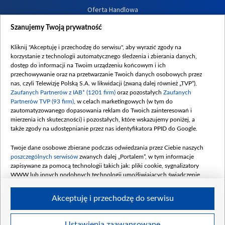
Oferta Handlowa
Dostępność
Szanujemy Twoją prywatność
Moje zgody
Kliknij "Akceptuję i przechodzę do serwisu", aby wyrazić zgody na
Procedura zgłoszeń wewnętrznych
korzystanie z technologii automatycznego śledzenia i zbierania danych,
dostęp do informacji na Twoim urządzeniu końcowym i ich
przechowywanie oraz na przetwarzanie Twoich danych osobowych przez
nas, czyli Telewizję Polską S.A. w likwidacji (zwaną dalej również „TVP”),
Zaufanych Partnerów z IAB* (1201 firm)
oraz pozostałych
Zaufanych
Partnerów TVP (93 firm)
, w celach marketingowych (w tym do
zautomatyzowanego dopasowania reklam do Twoich zainteresowań i
mierzenia ich skuteczności) i pozostałych, które wskazujemy poniżej, a
także zgody na udostępnianie przez nas identyfikatora PPID do Google.
Twoje dane osobowe zbierane podczas odwiedzania przez Ciebie naszych
poszczególnych serwisów
zwanych dalej „Portalem”, w tym informacje
zapisywane za pomocą technologii takich jak: pliki cookie, sygnalizatory
WWW lub innych podobnych technologii umożliwiających świadczenie
dopasowanych i bezpiecznych usług, personalizację treści oraz reklam,
udostępnianie funkcji mediów społecznościowych oraz analizowanie ruchu
Akceptuję i przechodzę do serwisu
w Internecie.
Twoje dane osobowe zbierane podczas odwiedzania przez Ciebie
Ustawienia zaawansowane