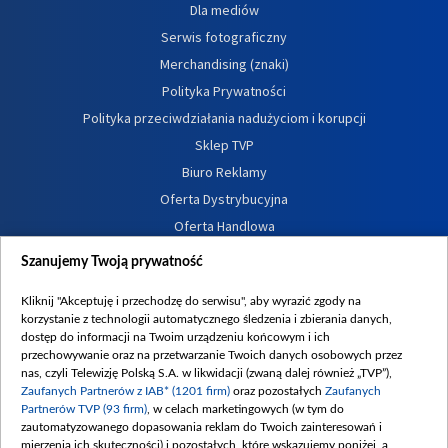
Dla mediów
Serwis fotograficzny
Merchandising (znaki)
Polityka Prywatności
Polityka przeciwdziałania nadużyciom i korupcji
Sklep TVP
Biuro Reklamy
Oferta Dystrybucyjna
Oferta Handlowa
Dostępność
Szanujemy Twoją prywatność
Moje zgody
Kliknij "Akceptuję i przechodzę do serwisu", aby wyrazić zgody na
Procedura zgłoszeń wewnętrznych
korzystanie z technologii automatycznego śledzenia i zbierania danych,
dostęp do informacji na Twoim urządzeniu końcowym i ich
przechowywanie oraz na przetwarzanie Twoich danych osobowych przez
nas, czyli Telewizję Polską S.A. w likwidacji (zwaną dalej również „TVP”),
Zaufanych Partnerów z IAB* (1201 firm)
oraz pozostałych
Zaufanych
Partnerów TVP (93 firm)
, w celach marketingowych (w tym do
zautomatyzowanego dopasowania reklam do Twoich zainteresowań i
mierzenia ich skuteczności) i pozostałych, które wskazujemy poniżej, a