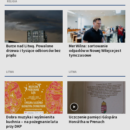
RELIGIA
Burze nad Litwą. Powalone
Mer Wilna: sortowanie
drzewa i tysiące odbiorców bez
odpadów w Nowej Wilejce jest
prądu
tymczasowe
LITWA
LITWA
Dobra muzyka i wyśmienita
Uczczenie pamięci Gáspára
kuchnia – na pożegnanie lata
Horvátha w Prenach
przy DKP