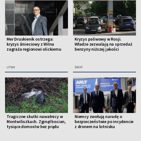
Mer Druskienik ostrzega:
Kryzys paliwowy w Rosji.
kryzys śmieciowy z Wilna
Władze zezwalają na sprzedaż
zagraża regionowi olickiemu
benzyny niższej jakości
LITWA
ŚWIAT
Tragiczne skutki nawałnicy w
Niemcy zwołują naradę o
Montwiliszkach. Zginął bocian,
bezpieczeństwie po incydencie
tysiące domostw bez prądu
z dronem na lotnisku