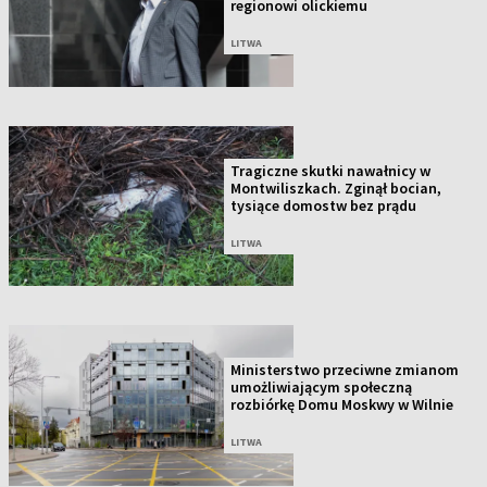
regionowi olickiemu
LITWA
Tragiczne skutki nawałnicy w
Montwiliszkach. Zginął bocian,
tysiące domostw bez prądu
LITWA
Ministerstwo przeciwne zmianom
umożliwiającym społeczną
rozbiórkę Domu Moskwy w Wilnie
LITWA