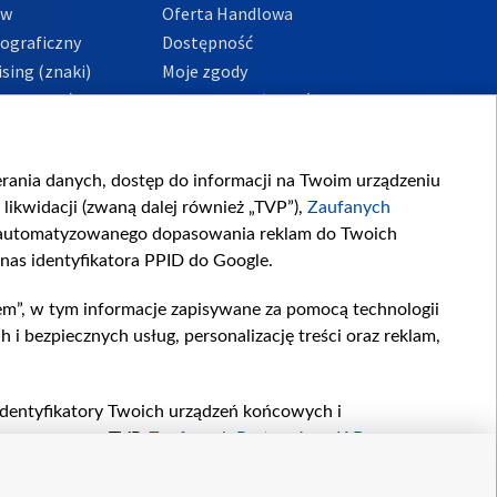
ów
Oferta Handlowa
tograficzny
Dostępność
sing (znaki)
Moje zgody
Prywatności
Procedura zgłoszeń
wewnętrznych
przeciwdziałania
m i korupcji
ierania danych, dostęp do informacji na Twoim urządzeniu
likwidacji (zwaną dalej również „TVP”),
Zaufanych
zautomatyzowanego dopasowania reklam do Twoich
 nas identyfikatora PPID do Google.
em”, w tym informacje zapisywane za pomocą technologii
 bezpiecznych usług, personalizację treści oraz reklam,
, identyfikatory Twoich urządzeń końcowych i
twarzane przez TVP,
Zaufanych Partnerów z IAB
oraz
zeniu lub dostęp do nich, wyboru podstawowych reklam,
reści, wyboru spersonalizowanych treści, pomiaru