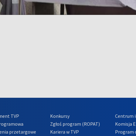
ment TVP
Konkursy
Centrum i
Programowa
Zgłoś program (ROPAT)
Komisja E
enia przetargowe
Kariera w TVP
Program d