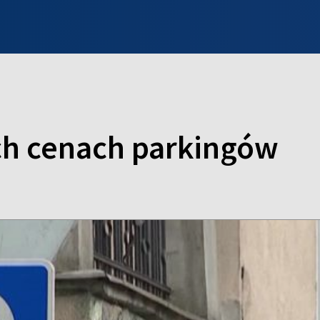
INFO WILNO
WILNO NA DZIEŃ DOBRY
PROGRAMY
ZGŁOŚ
ch cenach parkingów