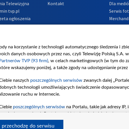
ia Telewizyjna
Kontakt
Dla medi
min tvp.pl
Serwis fo
zeta ogłoszenia
Merchandi
acje o nadawcy
Polityka 
Polityka 
nadużycio
gody na korzystanie z technologii automatycznego śledzenia i zb
ch danych osobowych przez nas, czyli Telewizję Polską S.A. w 
Partnerów TVP (93 firm)
, w celach marketingowych (w tym do 
 które wskazujemy poniżej, a także zgody na udostępnianie przez
Ciebie naszych
poszczególnych serwisów
zwanych dalej „Portal
dobnych technologii umożliwiających świadczenie dopasowanych i
lizowanie ruchu w Internecie.
Ciebie
poszczególnych serwisów
na Portalu, takie jak adresy IP
iwaniach w serwisach Portalu czy historia odwiedzin będą prze
tępujących celów i funkcji: przechowywania informacji na urząd
i przechodzę do serwisu
sonalizowanych reklam, tworzenia profilu spersonalizowanych t