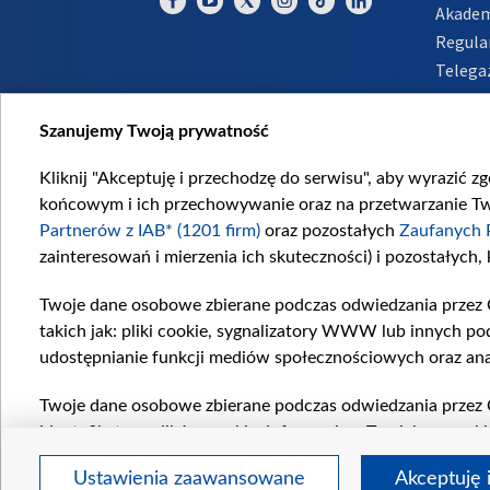
Akadem
Regula
Telega
Inform
Szanujemy Twoją prywatność
Kliknij "Akceptuję i przechodzę do serwisu", aby wyrazić z
końcowym i ich przechowywanie oraz na przetwarzanie Twoi
Partnerów z IAB* (1201 firm)
oraz pozostałych
Zaufanych 
zainteresowań i mierzenia ich skuteczności) i pozostałych,
Twoje dane osobowe zbierane podczas odwiedzania przez 
takich jak: pliki cookie, sygnalizatory WWW lub innych po
udostępnianie funkcji mediów społecznościowych oraz ana
Twoje dane osobowe zbierane podczas odwiedzania przez 
identyfikatory plików cookie, informacje o Twoich wyszuk
pozostałych
Zaufanych Partnerów TVP
dla realizacji nas
Ustawienia zaawansowane
Akceptuję 
wyboru spersonalizowanych reklam, tworzenia profilu sper