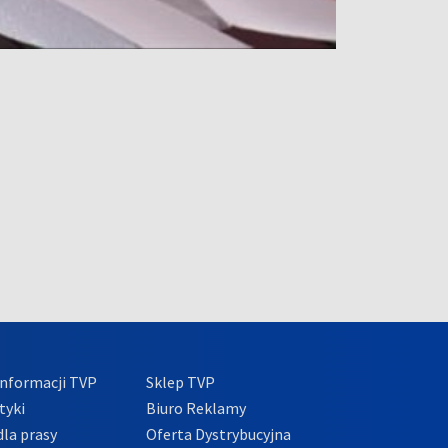
nformacji TVP
Sklep TVP
tyki
Biuro Reklamy
la prasy
Oferta Dystrybucyjna