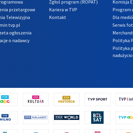
Programowa
Zgłoś program (ROPAT)
Komisja E
enia przetargowe
Kariera w TVP
Program d
ia Telewizyjna
Kontakt
Dla medi
min tvp.pl
Serwis fo
zeta ogłoszenia
Merchandi
acje o nadawcy
Polityka 
Polityka 
nadużycio