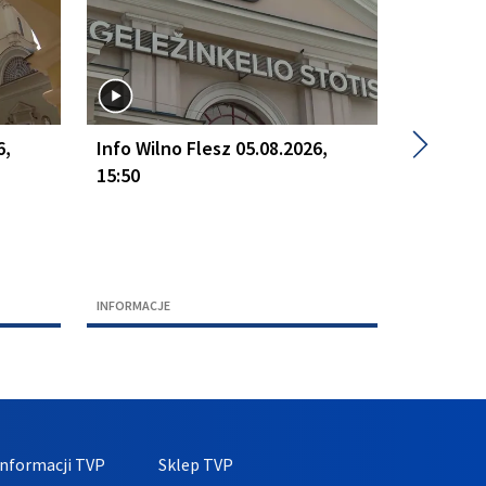
▶
6,
Info Wilno Flesz 05.08.2026,
Info Wil
15:50
15:50
INFORMACJE
INFORMACJ
nformacji TVP
Sklep TVP