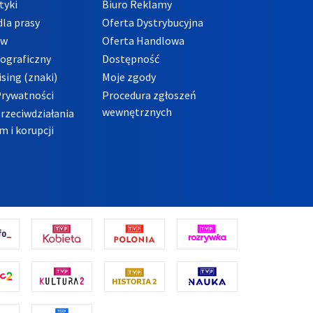
tyki
Biuro Reklamy
la prasy
Oferta Dystrybucyjna
ów
Oferta Handlowa
tograficzny
Dostępność
sing (znaki)
Moje zgody
Prywatności
Procedura zgłoszeń
wewnętrznych
przeciwdziałania
m i korupcji