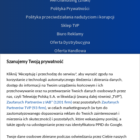
Polityka Prywatności
Polityka przeciwdziałania nadużyciom i korupcji
Sklep TVP
Biuro Reklamy
Oferta Dystrybucyjna
Oferta Handlowa
Dostępność
Szanujemy Twoją prywatność
Moje zgody
Kliknij "Akceptuję i przechodzę do serwisu", aby wyrazić zgody na
Procedura zgłoszeń wewnętrznych
korzystanie z technologii automatycznego śledzenia i zbierania danych,
dostęp do informacji na Twoim urządzeniu końcowym i ich
przechowywanie oraz na przetwarzanie Twoich danych osobowych przez
nas, czyli Telewizję Polską S.A. w likwidacji (zwaną dalej również „TVP”),
Zaufanych Partnerów z IAB* (1201 firm)
oraz pozostałych
Zaufanych
Partnerów TVP (93 firm)
, w celach marketingowych (w tym do
zautomatyzowanego dopasowania reklam do Twoich zainteresowań i
mierzenia ich skuteczności) i pozostałych, które wskazujemy poniżej, a
także zgody na udostępnianie przez nas identyfikatora PPID do Google.
Twoje dane osobowe zbierane podczas odwiedzania przez Ciebie naszych