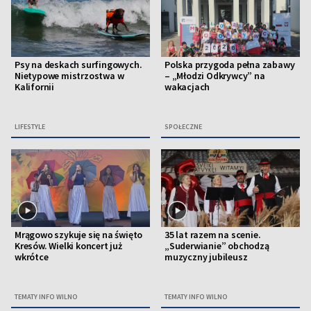
Psy na deskach surfingowych.
Polska przygoda pełna zabawy
Nietypowe mistrzostwa w
– „Młodzi Odkrywcy” na
Kalifornii
wakacjach
LIFESTYLE
SPOŁECZNE
Mrągowo szykuje się na święto
35 lat razem na scenie.
Kresów. Wielki koncert już
„Suderwianie” obchodzą
wkrótce
muzyczny jubileusz
TEMATY INFO WILNO
TEMATY INFO WILNO