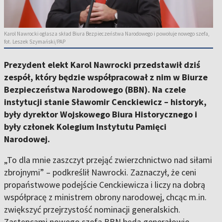
Karol Nawrocki ogłasza skład Biura Bezpieczeństwa Narodowego i powołuje nowego szefa,
fot. Leszek Szymański/PAP
Prezydent elekt Karol Nawrocki przedstawił dziś
zespół, który będzie współpracował z nim w Biurze
Bezpieczeństwa Narodowego (BBN). Na czele
instytucji stanie Sławomir Cenckiewicz – historyk,
były dyrektor Wojskowego Biura Historycznego i
były członek Kolegium Instytutu Pamięci
Narodowej.
„To dla mnie zaszczyt przejąć zwierzchnictwo nad siłami
zbrojnymi” – podkreślił Nawrocki. Zaznaczył, że ceni
propaństwowe podejście Cenckiewicza i liczy na dobrą
współpracę z ministrem obrony narodowej, chcąc m.in.
zwiększyć przejrzystość nominacji generalskich.
Zastępcami nowego szefa BBN będą generałowie