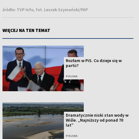
źródło:
TVP Info, fot. Leszek Szymański/PAP
WIĘCEJ NA TEN TEMAT
Rozłam w PiS. Co dzieje się w
partii?
POLSKA
Dramatycznie niski stan wody w
Wiśle. „Najniższy od ponad 70
lat”
POLSKA