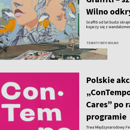
Wilno odkry
Graffiti od lat budzi skra
kojarzy się z wandalizm
uznanie na całym świecie 
Wilna?
TEMATY INFO WILNO
Polskie akc
„ConTempo
Cares” po 
programie
Trwa Międzynarodowy Fe