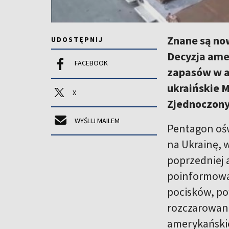
Znane są no
UDOSTĘPNIJ
Decyzja ame
FACEBOOK
zapasów w a
ukraińskie M
X
Zjednoczony
WYŚLIJ MAILEM
Pentagon ośw
na Ukrainę, 
poprzedniej 
poinformował
pocisków, po
rozczarowani
amerykańskie