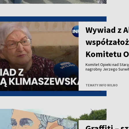
Wywiad z A
współzałoż
Komitetu O
Komitet Opieki nad Star
nagrobny Jerzego Surwił
Jeży Surwiło był współz
Zarządu Miejskiego mias
Opieki nad Starą Rossą i
TEMATY INFO WILNO
Zesłańców przy Wileński
patronował budowie pomn
projektu to 25 tysięcy eu
Uwadze państwa polecamy
pierwszą prezeską Społe
Graffiti – 