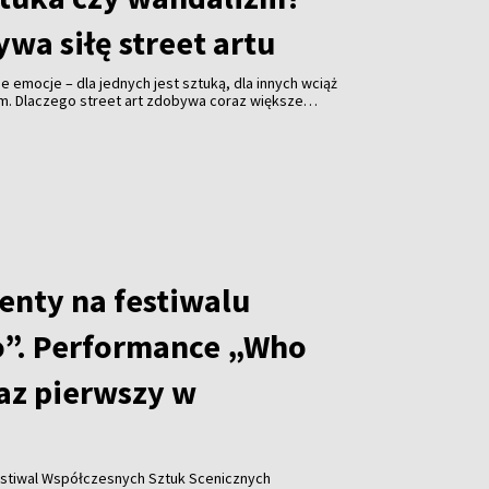
wa siłę street artu
jne emocje – dla jednych jest sztuką, dla innych wciąż
em. Dlaczego street art zdobywa coraz większe
i jakie znaczenie ma festiwal „Meeting of Styles” dla
enty na festiwalu
”. Performance „Who
raz pierwszy w
stiwal Współczesnych Sztuk Scenicznych