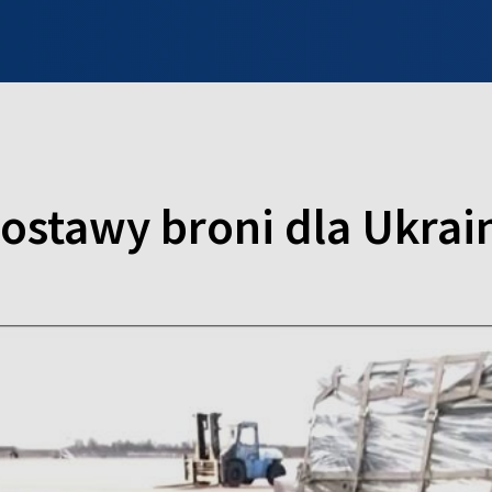
INFO WILNO
WILNO NA DZIEŃ DOBRY
PROGRAMY
ZGŁOŚ
ostawy broni dla Ukrai