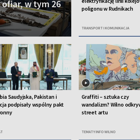
elektryfikację linii kolej
 ofiar, w tym 26
poligonu w Rudnikach
TRANSPORT I KOMUNIKACJA
bia Saudyjska, Pakistan i
Graffiti – sztuka czy
cja podpisały wspólny pakt
wandalizm? Wilno odkryw
ronny
street artu
AT
TEMATY INFO WILNO