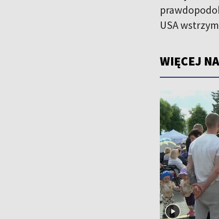
prawdopodobn
USA wstrzyma
WIĘCEJ NA