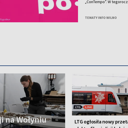
„ConTempo”. W tegorocznym programie nie zabrakło również polskich
akcentów. Po raz pierwsz
Agnieszką Brzezińską i 
„Who Cares”.
TEMATY INFO WILNO
i na Wołyniu
LTG ogłosiła nowy przet