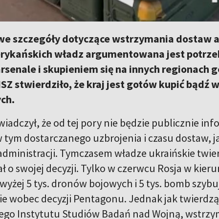
we szczegóły dotyczące wstrzymania dostaw am
rykańskich władz argumentowana jest potrze
rsenale i skupieniem się na innych regionach
SZ stwierdziło, że kraj jest gotów kupić bądź
ch.
iadczył, że od tej pory nie będzie publicznie i
w tym dostarczanego uzbrojenia i czasu dostaw, j
administracji. Tymczasem władze ukraińskie twie
 o swojej decyzji. Tylko w czerwcu Rosja w kier
wyżej 5 tys. dronów bojowych i 5 tys. bomb szybu
e wobec decyzji Pentagonu. Jednak jak twierdzą 
go Instytutu Studiów Badań nad Wojną, wstrzy