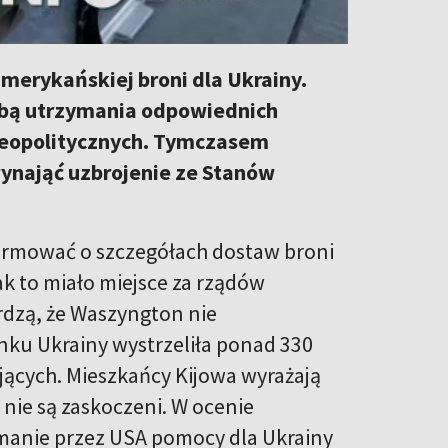
erykańskiej broni dla Ukrainy.
bą utrzymania odpowiednich
 geopolitycznych. Tymczasem
 wynająć uzbrojenie ze Stanów
nformować o szczegółach dostaw broni
ak to miało miejsce za rządów
rdzą, że Waszyngton nie
unku Ukrainy wystrzeliła ponad 330
jących. Mieszkańcy Kijowa wyrażają
nie są zaskoczeni. W ocenie
manie przez USA pomocy dla Ukrainy