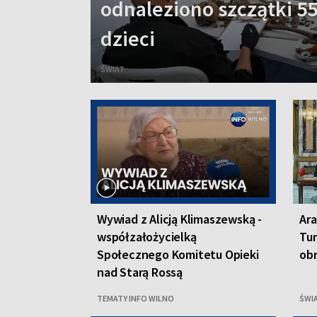
odnaleziono szczątki 55
dzieci
ŚWIAT
Wywiad z Alicją Klimaszewską -
Ara
współzałożycielką
Tur
Społecznego Komitetu Opieki
ob
nad Starą Rossą
TEMATY INFO WILNO
ŚWI