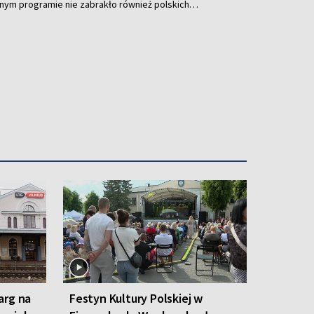
y w historii wydarzenia pojawiła się współpraca z
Katarzyną Leszek, które zaprezentowały performance
arg na
Festyn Kultury Polskiej w