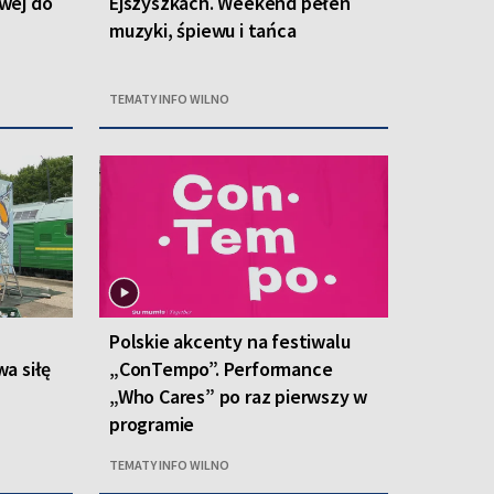
owej do
Ejszyszkach. Weekend pełen
muzyki, śpiewu i tańca
TEMATY INFO WILNO
Polskie akcenty na festiwalu
a siłę
„ConTempo”. Performance
„Who Cares” po raz pierwszy w
programie
TEMATY INFO WILNO