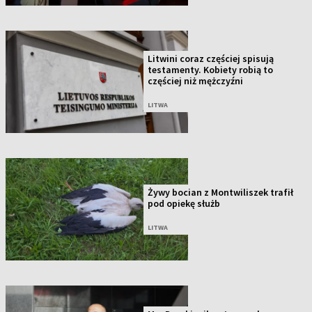
Litwini coraz częściej spisują
testamenty. Kobiety robią to
częściej niż mężczyźni
LITWA
Żywy bocian z Montwiliszek trafił
pod opiekę służb
LITWA