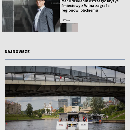
Mer Druskienik ostrzega: kryzys
śmieciowy z Wilna zagraża
regionowi olickiemu
LITWA
NAJNOWSZE