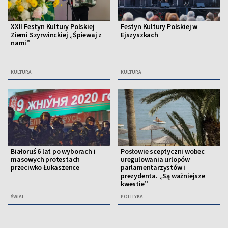
XXII Festyn Kultury Polskiej
Festyn Kultury Polskiej w
Ziemi Szyrwinckiej „Śpiewaj z
Ejszyszkach
nami”
KULTURA
KULTURA
Białoruś 6 lat po wyborach i
Posłowie sceptyczni wobec
masowych protestach
uregulowania urlopów
przeciwko Łukaszence
parlamentarzystów i
prezydenta. „Są ważniejsze
kwestie”
ŚWIAT
POLITYKA