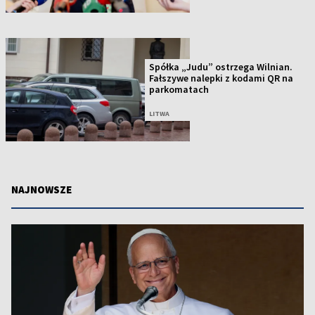
Spółka „Judu” ostrzega Wilnian.
Fałszywe nalepki z kodami QR na
parkomatach
LITWA
NAJNOWSZE