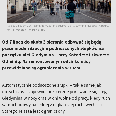
Na czas modernizacji zamknięty zostanie odcinek alei Giedymina nieopodal Katedry,
fot. Skirmantas Lisauskas/BNS
Od 7 lipca do około 3 sierpnia odbywać się będą
prace modernizacyjne podnoszonych słupków na
początku alei Giedymina – przy Katedrze i skwerze
Odminių. Na remontowanym odcinku ulicy
przewidziane są ograniczenia w ruchu.
Automatycznie podnoszone słupki – takie same jak
dotychczas – zapewnią bezpieczne poruszanie się aleją
Giedymina w nocy oraz w dni wolne od pracy, kiedy ruch
samochodowy na jednej z najbardziej ruchliwych ulic
Starego Miasta jest ograniczony.