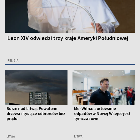
Leon XIV odwiedzi trzy kraje Ameryki Południowej
RELIGIA
Burze nad Litwą. Powalone
Mer Wilna: sortowanie
drzewa i tysiące odbiorców bez
odpadów w Nowej Wilejce jest
prądu
tymczasowe
LITWA
LITWA