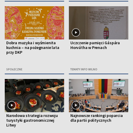
Dobra muzyka i wyśmienita
Uczczenie pamięci Gáspára
kuchnia – na pożegnanie lata
Horvátha w Prenach
przy DKP
SPOŁECZNE
TEMATY INFO WILNO
Narodowa strategia rozwoju
Najnowsze rankingi poparcia
turystyki gastronomicznej
dla partii politycznych
Litwy