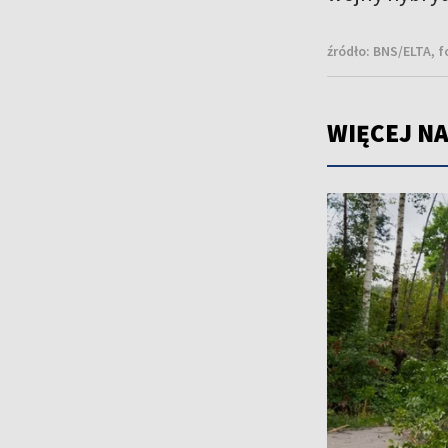
źródło:
BNS/ELTA, f
WIĘCEJ NA