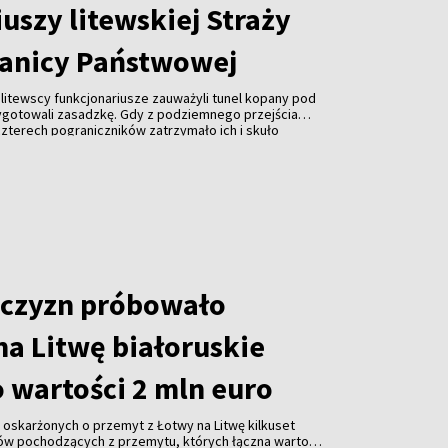
uszy litewskiej Straży
anicy Państwowej
, litewscy funkcjonariusze zauważyli tunel kopany pod
ygotowali zasadzkę. Gdy z podziemnego przejścia
 czterech pograniczników zatrzymało ich i skuło
ej z tunelu wyszło około 20 kolejnych osób, które
uszy. Wobec przewagi liczebnej napastników
eni się wycofać.
czyzn próbowało
na Litwę białoruskie
 wartości 2 mln euro
oskarżonych o przemyt z Łotwy na Litwę kilkuset
ów pochodzących z przemytu, których łączna wartość