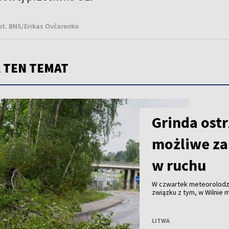
ot. BNS/Erikas Ovčarenko
 TEN TEMAT
Grinda ostr
możliwe zal
w ruchu
W czwartek meteorolodzy
związku z tym, w Wilnie 
utrudnienia w ruchu – p
„Grinda”.
LITWA