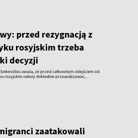
wy: przed rezygnacją z
yku rosyjskim trzeba
ki decyzji
 Sinkevičius uważa, że przed całkowitym odejściem od
ku rosyjskim należy dokładnie przeanalizować,
a decyzja dotknie. Jego zdaniem sytuację różnych
obywateli Rosji, Białorusi i Ukrainy – należy oceniać
 migranci zaatakowali