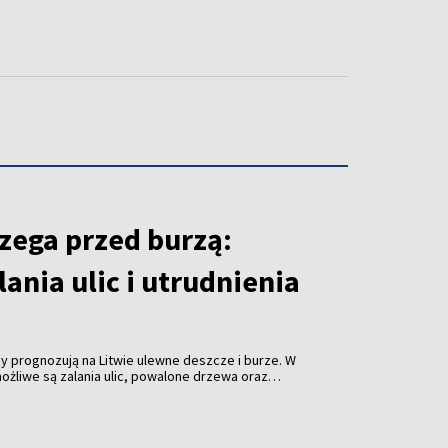
zega przed burzą:
ania ulic i utrudnienia
 prognozują na Litwie ulewne deszcze i burze. W
możliwe są zalania ulic, powalone drzewa oraz
oinformowało stołeczne przedsiębiorstwo komunalne