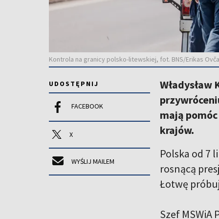
Kontrola na granicy polsko-litewskiej, fot. BNS/Erikas Ovč
Władysław K
UDOSTĘPNIJ
przywróceniu
FACEBOOK
mają pomóc 
krajów.
X
Polska od 7 
WYŚLIJ MAILEM
rosnącą presj
Łotwę próbuj
Szef MSWiA P