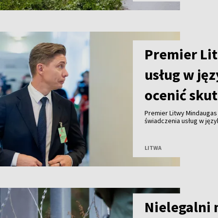
Premier Lit
usług w jęz
ocenić skut
Premier Litwy Mindaugas
świadczenia usług w języ
których mieszkańców tak
grup społecznych – m.in. 
indywidualnie.
LITWA
Nielegalni