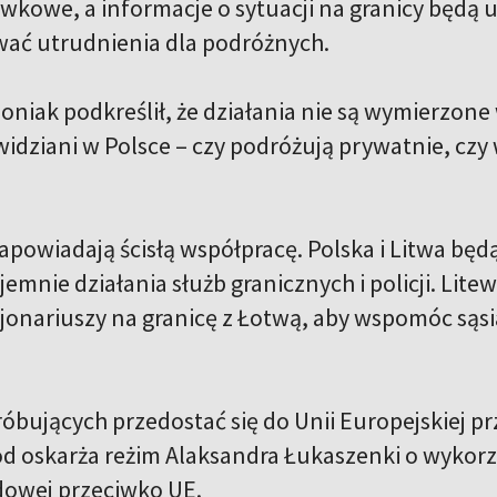
wkowe, a informacje o sytuacji na granicy będą 
ać utrudnienia dla podróżnych.
niak podkreślił, że działania nie są wymierzone 
widziani w Polsce – czy podróżują prywatnie, czy
apowiadają ścisłą współpracę. Polska i Litwa będ
jemnie działania służb granicznych i policji. Lit
jonariuszy na granicę z Łotwą, aby wspomóc sąs
bujących przedostać się do Unii Europejskiej prz
ód oskarża reżim Alaksandra Łukaszenki o wyko
dowej przeciwko UE.