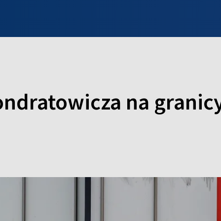
INFO WILNO
WILNO NA DZIEŃ DOBRY
PROGRAMY
ZGŁOŚ
ondratowicza na granicy