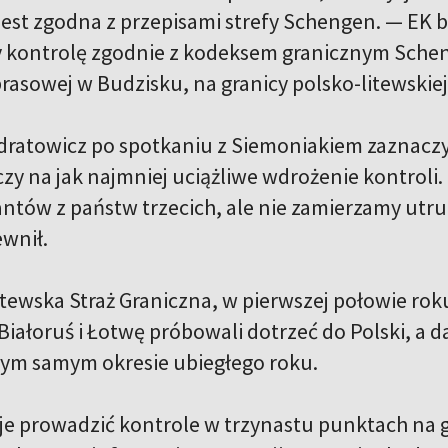
 jest zgodna z przepisami strefy Schengen. — EK
 kontrolę zgodnie z kodeksem granicznym Schen
rasowej w Budzisku, na granicy polsko-litewskiej
dratowicz po spotkaniu z Siemoniakiem zaznaczy
czy na jak najmniej uciążliwe wdrożenie kontroli
ntów z państw trzecich, ale nie zamierzamy utr
ewnił.
itewska Straż Graniczna, w pierwszej połowie r
Białoruś i Łotwę próbowali dotrzeć do Polski, a da
 tym samym okresie ubiegłego roku.
je prowadzić kontrole w trzynastu punktach na 