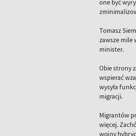
one być wyry
zminimalizow
Tomasz Siemo
zawsze mile 
minister.
Obie strony z
wspierać wza
wysyła funkc
migracji.
Migrantów pró
więcej. Zach
wojny hybry