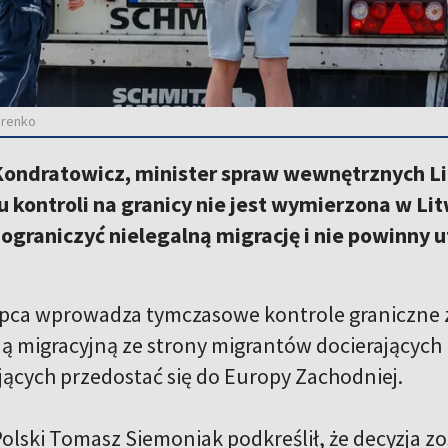
arenko
ondratowicz, minister spraw wewnętrznych Lit
 kontroli na granicy nie jest wymierzona w Li
ograniczyć nielegalną migrację i nie powinny
lipca wprowadza tymczasowe kontrole graniczne z
ą migracyjną ze strony migrantów docierających n
ących przedostać się do Europy Zachodniej.
olski Tomasz Siemoniak podkreślił, że decyzja z