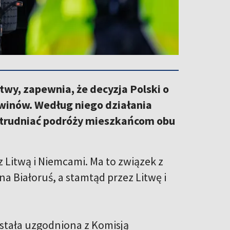
wy, zapewnia, że decyzja Polski o
twinów. Według niego działania
 utrudniać podróży mieszkańcom obu
 Litwą i Niemcami. Ma to związek z
a Białoruś, a stamtąd przez Litwę i
ostała uzgodniona z Komisją