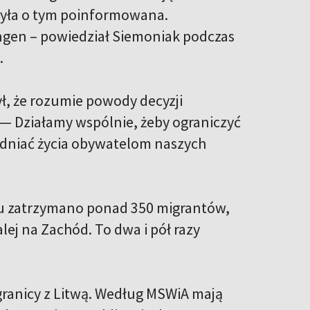
 była o tym poinformowana.
gen – powiedział Siemoniak podczas
.
ł, że rozumie powody decyzji
. — Działamy wspólnie, żeby ograniczyć
udniać życia obywatelom naszych
oku zatrzymano ponad 350 migrantów,
lej na Zachód. To dwa i pół razy
granicy z Litwą. Według MSWiA mają