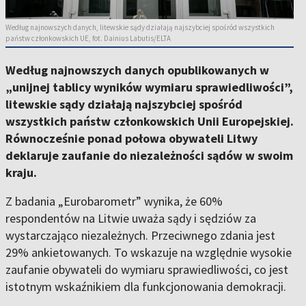
Według najnowszych danych, litewskie sądy działają najszybciej spośród wszystkich
państw członkowskich UE, fot. Dainius Labutis/ELTA
Według najnowszych danych opublikowanych w
„unijnej tablicy wyników wymiaru sprawiedliwości”,
litewskie sądy działają najszybciej spośród
wszystkich państw członkowskich Unii Europejskiej.
Równocześnie ponad połowa obywateli Litwy
deklaruje zaufanie do niezależności sądów w swoim
kraju.
Z badania „Eurobarometr” wynika, że 60%
respondentów na Litwie uważa sądy i sędziów za
wystarczająco niezależnych. Przeciwnego zdania jest
29% ankietowanych. To wskazuje na względnie wysokie
zaufanie obywateli do wymiaru sprawiedliwości, co jest
istotnym wskaźnikiem dla funkcjonowania demokracji.