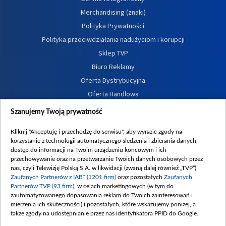
Merchandising (znaki)
Polityka Prywatności
Polityka przeciwdziałania nadużyciom i korupcji
Sklep TVP
Biuro Reklamy
Oferta Dystrybucyjna
Oferta Handlowa
Dostępność
Szanujemy Twoją prywatność
Moje zgody
Kliknij "Akceptuję i przechodzę do serwisu", aby wyrazić zgody na
Procedura zgłoszeń wewnętrznych
korzystanie z technologii automatycznego śledzenia i zbierania danych,
dostęp do informacji na Twoim urządzeniu końcowym i ich
przechowywanie oraz na przetwarzanie Twoich danych osobowych przez
nas, czyli Telewizję Polską S.A. w likwidacji (zwaną dalej również „TVP”),
Zaufanych Partnerów z IAB* (1201 firm)
oraz pozostałych
Zaufanych
Partnerów TVP (93 firm)
, w celach marketingowych (w tym do
zautomatyzowanego dopasowania reklam do Twoich zainteresowań i
mierzenia ich skuteczności) i pozostałych, które wskazujemy poniżej, a
także zgody na udostępnianie przez nas identyfikatora PPID do Google.