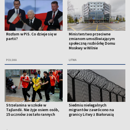
Rozłam w PiS. Co dzieje się w
Ministerstwo przeciwne
partii?
zmianom umożliwiającym
społeczną rozbiórkę Domu
Moskwy w Wilnie
POLSKA
LITWA
Strzelanina w szkole w
Siedmiu nielegalnych
Tajlandii. Nie żyje osiem osób,
migrantów zawrócono na
15 uczniów zostało rannych
granicy Litwy z Białorusią