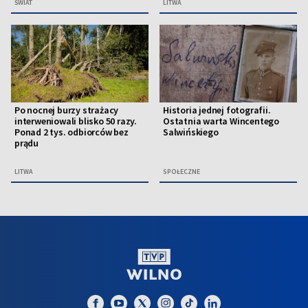
ŚWIAT
LITWA
Po nocnej burzy strażacy
Historia jednej fotografii.
interweniowali blisko 50 razy.
Ostatnia warta Wincentego
Ponad 2 tys. odbiorców bez
Salwińskiego
prądu
LITWA
SPOŁECZNE