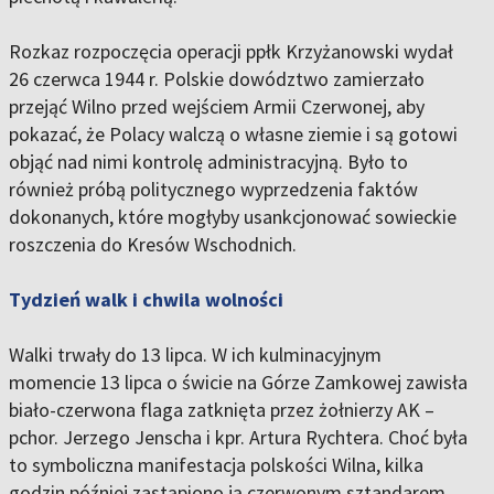
Rozkaz rozpoczęcia operacji ppłk Krzyżanowski wydał
26 czerwca 1944 r. Polskie dowództwo zamierzało
przejąć Wilno przed wejściem Armii Czerwonej, aby
pokazać, że Polacy walczą o własne ziemie i są gotowi
objąć nad nimi kontrolę administracyjną. Było to
również próbą politycznego wyprzedzenia faktów
dokonanych, które mogłyby usankcjonować sowieckie
roszczenia do Kresów Wschodnich.
Tydzień walk i chwila wolności
Walki trwały do 13 lipca. W ich kulminacyjnym
momencie 13 lipca o świcie na Górze Zamkowej zawisła
biało-czerwona flaga zatknięta przez żołnierzy AK –
pchor. Jerzego Jenscha i kpr. Artura Rychtera. Choć była
to symboliczna manifestacja polskości Wilna, kilka
godzin później zastąpiono ją czerwonym sztandarem