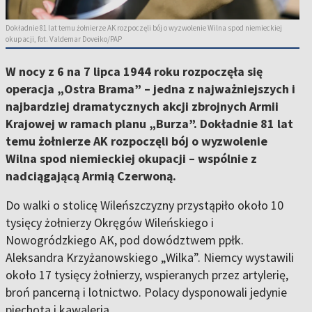
Dokładnie 81 lat temu żołnierze AK rozpoczęli bój o wyzwolenie Wilna spod niemieckiej
okupacji, fot. Valdemar Doveiko/PAP
W nocy z 6 na 7 lipca 1944 roku rozpoczęła się
operacja „Ostra Brama” – jedna z najważniejszych i
najbardziej dramatycznych akcji zbrojnych Armii
Krajowej w ramach planu „Burza”. Dokładnie 81 lat
temu żołnierze AK rozpoczęli bój o wyzwolenie
Wilna spod niemieckiej okupacji – wspólnie z
nadciągającą Armią Czerwoną.
Do walki o stolicę Wileńszczyzny przystąpiło około 10
tysięcy żołnierzy Okręgów Wileńskiego i
Nowogródzkiego AK, pod dowództwem ppłk.
Aleksandra Krzyżanowskiego „Wilka”. Niemcy wystawili
około 17 tysięcy żołnierzy, wspieranych przez artylerię,
broń pancerną i lotnictwo. Polacy dysponowali jedynie
piechotą i kawalerią.