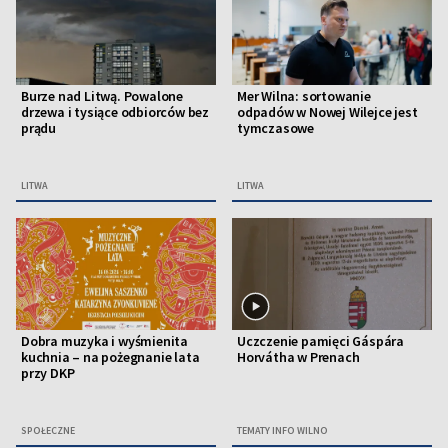
Burze nad Litwą. Powalone
Mer Wilna: sortowanie
drzewa i tysiące odbiorców bez
odpadów w Nowej Wilejce jest
prądu
tymczasowe
LITWA
LITWA
Dobra muzyka i wyśmienita
Uczczenie pamięci Gáspára
kuchnia – na pożegnanie lata
Horvátha w Prenach
przy DKP
SPOŁECZNE
TEMATY INFO WILNO