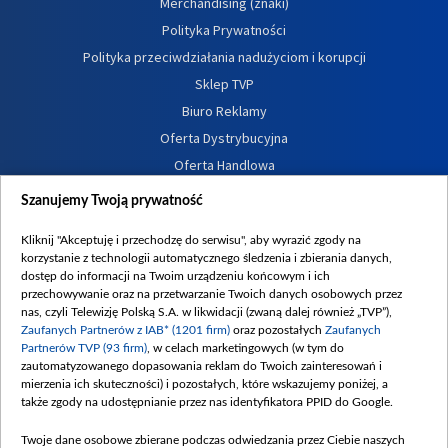
Merchandising (znaki)
Polityka Prywatności
Polityka przeciwdziałania nadużyciom i korupcji
Sklep TVP
Biuro Reklamy
Oferta Dystrybucyjna
Oferta Handlowa
Dostępność
Szanujemy Twoją prywatność
Moje zgody
Kliknij "Akceptuję i przechodzę do serwisu", aby wyrazić zgody na
Procedura zgłoszeń wewnętrznych
korzystanie z technologii automatycznego śledzenia i zbierania danych,
dostęp do informacji na Twoim urządzeniu końcowym i ich
przechowywanie oraz na przetwarzanie Twoich danych osobowych przez
nas, czyli Telewizję Polską S.A. w likwidacji (zwaną dalej również „TVP”),
Zaufanych Partnerów z IAB* (1201 firm)
oraz pozostałych
Zaufanych
Partnerów TVP (93 firm)
, w celach marketingowych (w tym do
zautomatyzowanego dopasowania reklam do Twoich zainteresowań i
mierzenia ich skuteczności) i pozostałych, które wskazujemy poniżej, a
także zgody na udostępnianie przez nas identyfikatora PPID do Google.
Twoje dane osobowe zbierane podczas odwiedzania przez Ciebie naszych