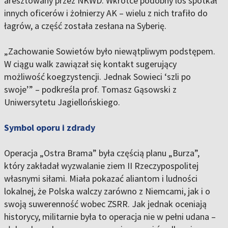
aresztowany przez NKWD. Wkrótce podobny los spotkał
innych oficerów i żołnierzy AK – wielu z nich trafiło do
łagrów, a część została zesłana na Syberię.
„Zachowanie Sowietów było niewątpliwym podstępem.
W ciągu walk zawiązał się kontakt sugerujący
możliwość koegzystencji. Jednak Sowieci ‘szli po
swoje’” – podkreśla prof. Tomasz Gąsowski z
Uniwersytetu Jagiellońskiego.
Symbol oporu i zdrady
Operacja „Ostra Brama” była częścią planu „Burza”,
który zakładał wyzwalanie ziem II Rzeczypospolitej
własnymi siłami. Miała pokazać aliantom i ludności
lokalnej, że Polska walczy zarówno z Niemcami, jak i o
swoją suwerenność wobec ZSRR. Jak jednak oceniają
historycy, militarnie była to operacja nie w pełni udana –