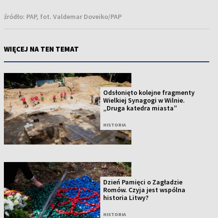
źródło:
PAP, fot. Valdemar Doveiko/PAP
WIĘCEJ NA TEN TEMAT
Odsłonięto kolejne fragmenty
Wielkiej Synagogi w Wilnie.
„Druga katedra miasta”
HISTORIA
Dzień Pamięci o Zagładzie
Romów. Czyja jest wspólna
historia Litwy?
HISTORIA