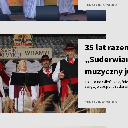
TEMATY INFO WILNO
35 lat raze
„Suderwia
muzyczny j
To lato na Wileńszczyźni
świętuje zespół „Suderwia
TEMATY INFO WILNO