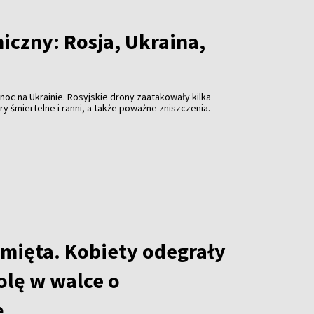
iczny: Rosja, Ukraina,
 noc na Ukrainie. Rosyjskie drony zaatakowały kilka
ary śmiertelne i ranni, a także poważne zniszczenia.
amięta. Kobiety odegrały
olę w walce o
ę