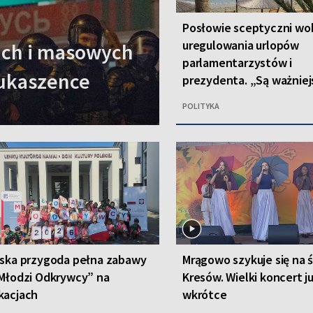
Posłowie sceptyczni wo
uregulowania urlopów
rach i masowych
parlamentarzystów i
Łukaszence
prezydenta. „Są ważniej
kwestie”
POLITYKA
lska przygoda pełna zabawy
Mrągowo szykuje się na 
Młodzi Odkrywcy” na
Kresów. Wielki koncert j
kacjach
wkrótce