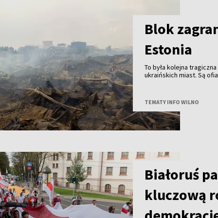
Blok zagran
Estonia
To była kolejna tragiczna
ukraińskich miast. Są ofi
TEMATY INFO WILNO
Białoruś p
kluczową r
demokracj