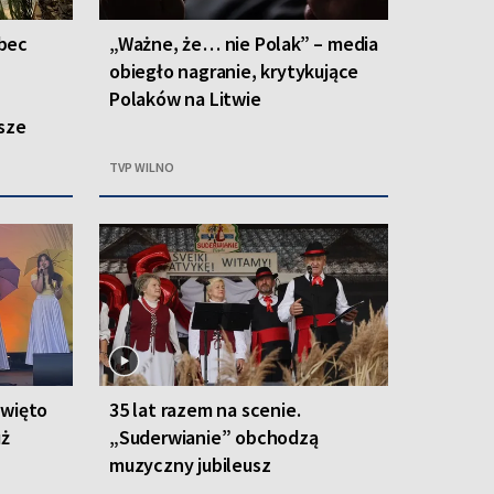
bec
„Ważne, że… nie Polak” – media
obiegło nagranie, krytykujące
Polaków na Litwie
sze
TVP WILNO
święto
35 lat razem na scenie.
uż
„Suderwianie” obchodzą
muzyczny jubileusz