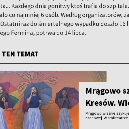
ta... Każdego dnia gonitwy ktoś trafia do szpita
ało co najmniej 6 osób. Według organizatorów, ż
 Ostatni raz do śmiertelnego wypadku doszło 16 l
tego Fermina, potrwa do 14 lipca.
 TEN TEMAT
Mrągowo sz
Kresów. Wie
Mrągowo właśnie szykuje 
Kresowej. W amfiteatrze 
Białorusi i Litwy.