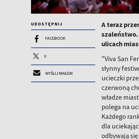
A teraz prze
UDOSTĘPNIJ
szaleństwo. 
FACEBOOK
ulicach mias
X
"Viva San Fe
słynny festi
WYŚLIJ MAILEM
ucieczki prze
czerwoną chu
władze miast
polega na uc
Każdego rank
dla uciekają
odbywają się