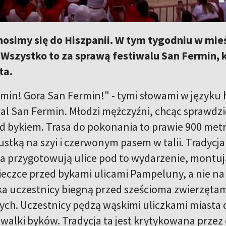
nosimy się do Hiszpanii. W tym tygodniu w mi
Wszystko to za sprawą festiwalu San Fermin, k
ta.
rmin! Gora San Fermin!" - tymi słowami w języku 
wal San Fermin. Młodzi mężczyźni, chcąc sprawdzi
d bykiem. Trasa do pokonania to prawie 900 metró
stką na szyi i czerwonym pasem w talii. Tradycja 
a przygotowują ulice pod to wydarzenie, montuj
ieczce przed bykami ulicami Pampeluny, a nie na 
a uczestnicy biegną przed sześcioma zwierzętam
cych. Uczestnicy pędzą wąskimi uliczkami miasta 
 walki byków. Tradycja ta jest krytykowana przez