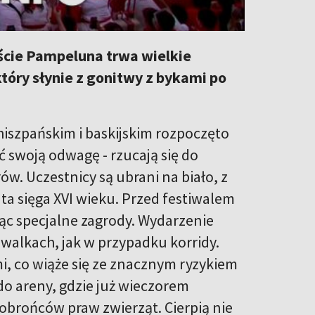
eście Pampeluna trwa wielkie
tóry słynie z gonitwy z bykami po
hiszpańskim i baskijskim rozpoczęto
ć swoją odwagę - rzucają się do
w. Uczestnicy są ubrani na biało, z
ta sięga XVI wieku. Przed festiwalem
ąc specjalne zagrody. Wydarzenie
walkach, jak w przypadku korridy.
i, co wiąże się ze znacznym ryzykiem
do areny, gdzie już wieczorem
 obrońców praw zwierząt. Cierpią nie