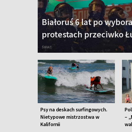
Białoruś 6 lat po wybo
protestach przeciwko 
ŚWIAT
Psy na deskach surfingowych.
Po
Nietypowe mistrzostwa w
– „
Kalifornii
wa