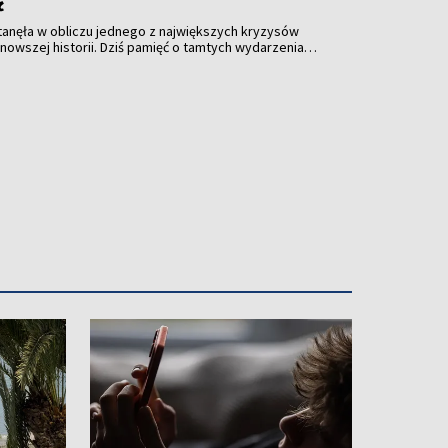
stanęła w obliczu jednego z największych kryzysów
jnowszej historii. Dziś pamięć o tamtych wydarzeniach
ególną rolę w białoruskim ruchu prodemokratycznym