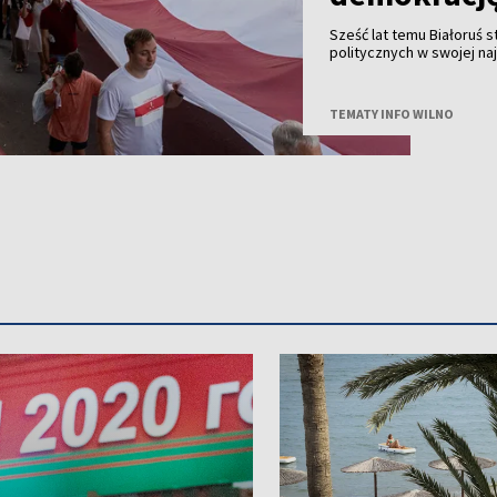
Sześć lat temu Białoruś 
politycznych w swojej na
jest wciąż żywa, a szcz
odegrały kobiety.
TEMATY INFO WILNO