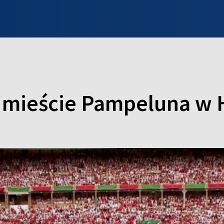
INFO WILNO
WILNO NA DZIEŃ DOBRY
PROGRAMY
ZGŁOŚ
mieście Pampeluna w H