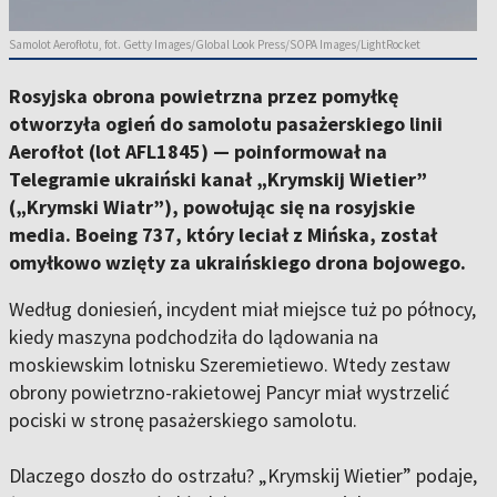
Samolot Aerofłotu, fot. Getty Images/Global Look Press/SOPA Images/LightRocket
Rosyjska obrona powietrzna przez pomyłkę
otworzyła ogień do samolotu pasażerskiego linii
Aerofłot (lot AFL1845) — poinformował na
Telegramie ukraiński kanał „Krymskij Wietier”
(„Krymski Wiatr”), powołując się na rosyjskie
media. Boeing 737, który leciał z Mińska, został
omyłkowo wzięty za ukraińskiego drona bojowego.
Według doniesień, incydent miał miejsce tuż po północy,
kiedy maszyna podchodziła do lądowania na
moskiewskim lotnisku Szeremietiewo. Wtedy zestaw
obrony powietrzno-rakietowej Pancyr miał wystrzelić
pociski w stronę pasażerskiego samolotu.
Dlaczego doszło do ostrzału? „Krymskij Wietier” podaje,