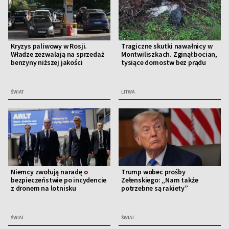
Kryzys paliwowy w Rosji.
Tragiczne skutki nawałnicy w
Władze zezwalają na sprzedaż
Montwiliszkach. Zginął bocian,
benzyny niższej jakości
tysiące domostw bez prądu
ŚWIAT
LITWA
Niemcy zwołują naradę o
Trump wobec prośby
bezpieczeństwie po incydencie
Zełenskiego: „Nam także
z dronem na lotnisku
potrzebne są rakiety”
ŚWIAT
ŚWIAT