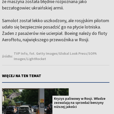
że maszyna została błędnie rozpoznana jako
bezzałogowiec ukraińskiej armii.
Samolot został lekko uszkodzony, ale rosyjskim pilotom
udało się bezpiecznie posadzić go na płycie lotniska.
Żaden z pasażerów nie ucierpiał. Boeing należy do floty
Aerofłotu, największego przewoźnika w Rosji.
TVP Info, fot. Getty Images/Global Look Press/SOPA
źródło:
Images/LightRocket
WIĘCEJ NA TEN TEMAT
Kryzys paliwowy w Rosji. Władze
zezwalają na sprzedaż benzyny
niższej jakości