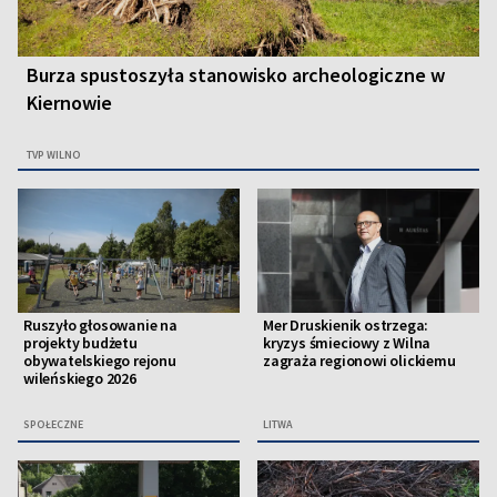
Burza spustoszyła stanowisko archeologiczne w
Kiernowie
TVP WILNO
Ruszyło głosowanie na
Mer Druskienik ostrzega:
projekty budżetu
kryzys śmieciowy z Wilna
obywatelskiego rejonu
zagraża regionowi olickiemu
wileńskiego 2026
SPOŁECZNE
LITWA