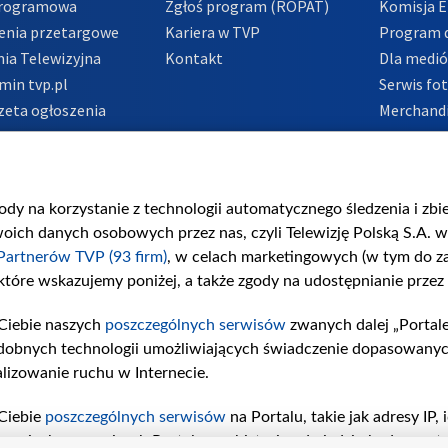
Programowa
Zgłoś program (ROPAT)
Komisja E
enia przetargowe
Kariera w TVP
Program d
ia Telewizyjna
Kontakt
Dla medi
min tvp.pl
Serwis fo
zeta ogłoszenia
Merchandi
acje o nadawcy
Polityka 
Polityka 
nadużycio
gody na korzystanie z technologii automatycznego śledzenia i zb
ch danych osobowych przez nas, czyli Telewizję Polską S.A. w 
Partnerów TVP (93 firm)
, w celach marketingowych (w tym do 
 które wskazujemy poniżej, a także zgody na udostępnianie przez
Ciebie naszych
poszczególnych serwisów
zwanych dalej „Portal
dobnych technologii umożliwiających świadczenie dopasowanych i
lizowanie ruchu w Internecie.
Ciebie
poszczególnych serwisów
na Portalu, takie jak adresy IP
iwaniach w serwisach Portalu czy historia odwiedzin będą prze