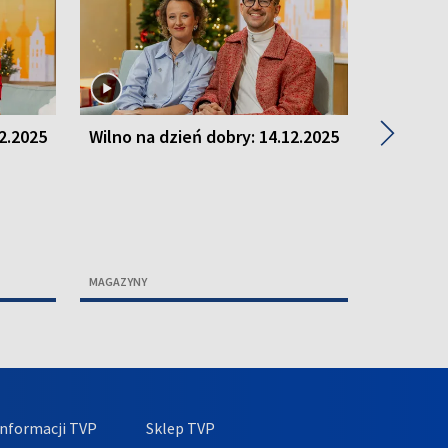
▶
12.2025
Wilno na dzień dobry: 14.12.2025
Wilno na
MAGAZYNY
MAGAZYNY
nformacji TVP
Sklep TVP