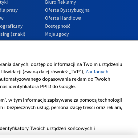
tyki
Biuro Reklamy
la prasy
Oferta Dystrybucyjna
ów
Oferta Handlowa
tograficzny
Dostępność
sing (znaki)
Moje zgody
Prywatności
Procedura zgłoszeń
wewnętrznych
przeciwdziałania
m i korupcji
ierania danych, dostęp do informacji na Twoim urządzeniu
likwidacji (zwaną dalej również „TVP”),
Zaufanych
zautomatyzowanego dopasowania reklam do Twoich
 nas identyfikatora PPID do Google.
em”, w tym informacje zapisywane za pomocą technologii
 bezpiecznych usług, personalizację treści oraz reklam,
, identyfikatory Twoich urządzeń końcowych i
twarzane przez TVP,
Zaufanych Partnerów z IAB
oraz