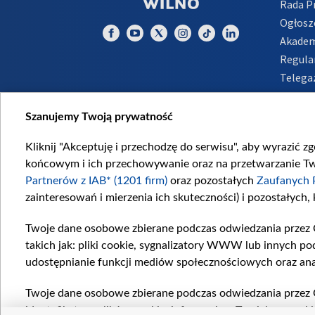
Rada 
Ogłosz
Akadem
Regula
Telega
Inform
Szanujemy Twoją prywatność
Kliknij "Akceptuję i przechodzę do serwisu", aby wyrazić z
końcowym i ich przechowywanie oraz na przetwarzanie Twoi
Partnerów z IAB* (1201 firm)
oraz pozostałych
Zaufanych 
zainteresowań i mierzenia ich skuteczności) i pozostałych,
Twoje dane osobowe zbierane podczas odwiedzania przez 
takich jak: pliki cookie, sygnalizatory WWW lub innych po
udostępnianie funkcji mediów społecznościowych oraz ana
Twoje dane osobowe zbierane podczas odwiedzania przez 
identyfikatory plików cookie, informacje o Twoich wyszuk