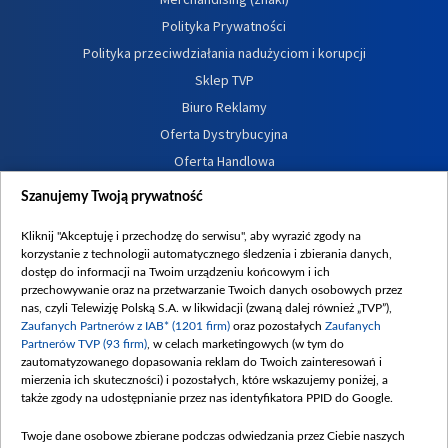
Polityka Prywatności
Polityka przeciwdziałania nadużyciom i korupcji
Sklep TVP
Biuro Reklamy
Oferta Dystrybucyjna
Oferta Handlowa
Dostępność
Szanujemy Twoją prywatność
Moje zgody
Kliknij "Akceptuję i przechodzę do serwisu", aby wyrazić zgody na
Procedura zgłoszeń wewnętrznych
korzystanie z technologii automatycznego śledzenia i zbierania danych,
dostęp do informacji na Twoim urządzeniu końcowym i ich
przechowywanie oraz na przetwarzanie Twoich danych osobowych przez
nas, czyli Telewizję Polską S.A. w likwidacji (zwaną dalej również „TVP”),
Zaufanych Partnerów z IAB* (1201 firm)
oraz pozostałych
Zaufanych
Partnerów TVP (93 firm)
, w celach marketingowych (w tym do
zautomatyzowanego dopasowania reklam do Twoich zainteresowań i
mierzenia ich skuteczności) i pozostałych, które wskazujemy poniżej, a
także zgody na udostępnianie przez nas identyfikatora PPID do Google.
Twoje dane osobowe zbierane podczas odwiedzania przez Ciebie naszych