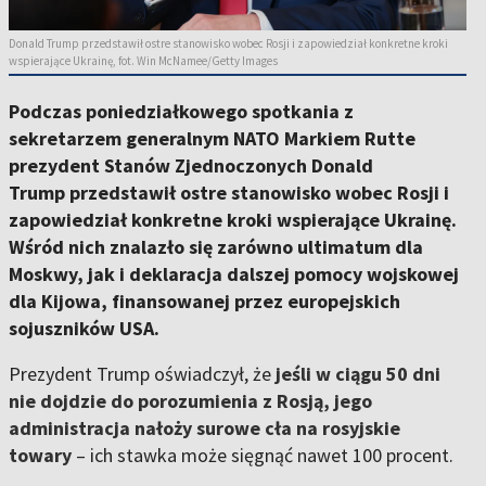
Donald Trump przedstawił ostre stanowisko wobec Rosji i zapowiedział konkretne kroki
wspierające Ukrainę, fot. Win McNamee/Getty Images
Podczas poniedziałkowego spotkania z
sekretarzem generalnym NATO Markiem Rutte
prezydent Stanów Zjednoczonych Donald
Trump przedstawił ostre stanowisko wobec Rosji i
zapowiedział konkretne kroki wspierające Ukrainę.
Wśród nich znalazło się zarówno ultimatum dla
Moskwy, jak i deklaracja dalszej pomocy wojskowej
dla Kijowa, finansowanej przez europejskich
sojuszników USA.
Prezydent Trump oświadczył, że
jeśli w ciągu 50 dni
nie dojdzie do porozumienia z Rosją, jego
administracja nałoży surowe cła na rosyjskie
towary
– ich stawka może sięgnąć nawet 100 procent.