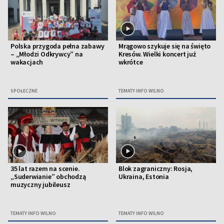
Polska przygoda pełna zabawy
Mrągowo szykuje się na święto
– „Młodzi Odkrywcy” na
Kresów. Wielki koncert już
wakacjach
wkrótce
SPOŁECZNE
TEMATY INFO WILNO
35 lat razem na scenie.
Blok zagraniczny: Rosja,
„Suderwianie” obchodzą
Ukraina, Estonia
muzyczny jubileusz
TEMATY INFO WILNO
TEMATY INFO WILNO