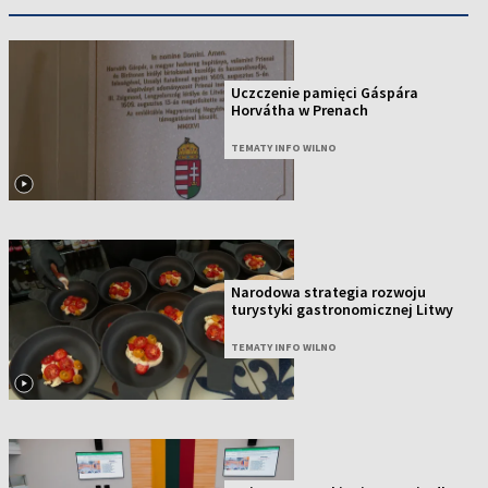
Uczczenie pamięci Gáspára
Horvátha w Prenach
TEMATY INFO WILNO
Narodowa strategia rozwoju
turystyki gastronomicznej Litwy
TEMATY INFO WILNO