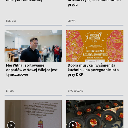
prądu
RELIGIA
LITWA
Mer Wilna: sortowanie
Dobra muzyka i wyśmienita
odpadów w Nowej Wilejce jest
kuchnia – na pożegnanie lata
tymczasowe
przy DKP
LITWA
SPOŁECZNE