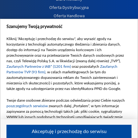
Oferta Dystrybucyjna
Oferta Handlowa
Dostępność
Szanujemy Twoją prywatność
Moje zgody
Kliknij "Akceptuję i przechodzę do serwisu", aby wyrazić zgody na
Procedura zgłoszeń wewnętrznych
korzystanie z technologii automatycznego śledzenia i zbierania danych,
dostęp do informacji na Twoim urządzeniu końcowym i ich
przechowywanie oraz na przetwarzanie Twoich danych osobowych przez
nas, czyli Telewizję Polską S.A. w likwidacji (zwaną dalej również „TVP”),
Zaufanych Partnerów z IAB* (1201 firm)
oraz pozostałych
Zaufanych
Partnerów TVP (93 firm)
, w celach marketingowych (w tym do
zautomatyzowanego dopasowania reklam do Twoich zainteresowań i
mierzenia ich skuteczności) i pozostałych, które wskazujemy poniżej, a
także zgody na udostępnianie przez nas identyfikatora PPID do Google.
Twoje dane osobowe zbierane podczas odwiedzania przez Ciebie naszych
poszczególnych serwisów
zwanych dalej „Portalem”, w tym informacje
zapisywane za pomocą technologii takich jak: pliki cookie, sygnalizatory
WWW lub innych podobnych technologii umożliwiających świadczenie
dopasowanych i bezpiecznych usług, personalizację treści oraz reklam,
udostępnianie funkcji mediów społecznościowych oraz analizowanie ruchu
Akceptuję i przechodzę do serwisu
w Internecie.