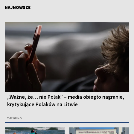
NAJNOWSZE
„Ważne, że… nie Polak” – media obiegło nagranie,
krytykujące Polaków na Litwie
TVP WILNO