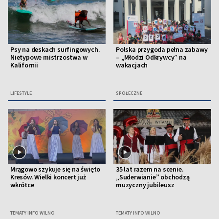
Psy na deskach surfingowych.
Polska przygoda pełna zabawy
Nietypowe mistrzostwa w
– „Młodzi Odkrywcy” na
Kalifornii
wakacjach
LIFESTYLE
SPOŁECZNE
Mrągowo szykuje się na święto
35 lat razem na scenie.
Kresów. Wielki koncert już
„Suderwianie” obchodzą
wkrótce
muzyczny jubileusz
TEMATY INFO WILNO
TEMATY INFO WILNO