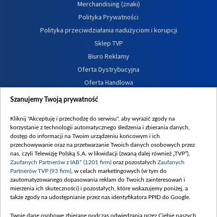
Merchandising (znaki)
Polityka Prywatności
Polityka przeciwdziałania nadużyciom i korupcji
Sklep TVP
Biuro Reklamy
Oferta Dystrybucyjna
Oferta Handlowa
Dostępność
Szanujemy Twoją prywatność
Moje zgody
Kliknij "Akceptuję i przechodzę do serwisu", aby wyrazić zgody na
Procedura zgłoszeń wewnętrznych
korzystanie z technologii automatycznego śledzenia i zbierania danych,
dostęp do informacji na Twoim urządzeniu końcowym i ich
przechowywanie oraz na przetwarzanie Twoich danych osobowych przez
nas, czyli Telewizję Polską S.A. w likwidacji (zwaną dalej również „TVP”),
Zaufanych Partnerów z IAB* (1201 firm)
oraz pozostałych
Zaufanych
Partnerów TVP (93 firm)
, w celach marketingowych (w tym do
zautomatyzowanego dopasowania reklam do Twoich zainteresowań i
mierzenia ich skuteczności) i pozostałych, które wskazujemy poniżej, a
także zgody na udostępnianie przez nas identyfikatora PPID do Google.
Twoje dane osobowe zbierane podczas odwiedzania przez Ciebie naszych