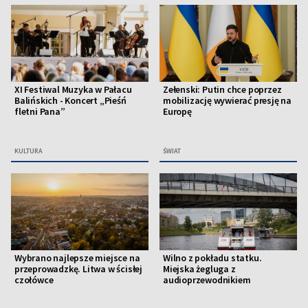
XI Festiwal Muzyka w Pałacu
Zełenski: Putin chce poprzez
Balińskich - Koncert „Pieśń
mobilizację wywierać presję na
fletni Pana”
Europę
KULTURA
ŚWIAT
Wybrano najlepsze miejsce na
Wilno z pokładu statku.
przeprowadzkę. Litwa w ścisłej
Miejska żegluga z
czołówce
audioprzewodnikiem