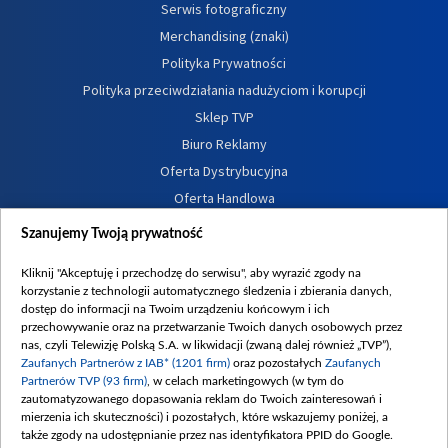
Serwis fotograficzny
Merchandising (znaki)
Polityka Prywatności
Polityka przeciwdziałania nadużyciom i korupcji
Sklep TVP
Biuro Reklamy
Oferta Dystrybucyjna
Oferta Handlowa
Dostępność
Szanujemy Twoją prywatność
Moje zgody
Kliknij "Akceptuję i przechodzę do serwisu", aby wyrazić zgody na
Procedura zgłoszeń wewnętrznych
korzystanie z technologii automatycznego śledzenia i zbierania danych,
dostęp do informacji na Twoim urządzeniu końcowym i ich
przechowywanie oraz na przetwarzanie Twoich danych osobowych przez
nas, czyli Telewizję Polską S.A. w likwidacji (zwaną dalej również „TVP”),
Zaufanych Partnerów z IAB* (1201 firm)
oraz pozostałych
Zaufanych
Partnerów TVP (93 firm)
, w celach marketingowych (w tym do
zautomatyzowanego dopasowania reklam do Twoich zainteresowań i
mierzenia ich skuteczności) i pozostałych, które wskazujemy poniżej, a
także zgody na udostępnianie przez nas identyfikatora PPID do Google.