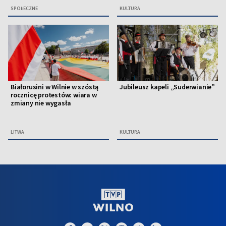
SPOŁECZNE
KULTURA
Białorusini w Wilnie w szóstą
Jubileusz kapeli „Suderwianie”
rocznicę protestów: wiara w
zmiany nie wygasła
LITWA
KULTURA