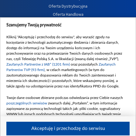
Oferta Dystrybucyjna
Oferta Handlowa
Dostępność
Szanujemy Twoją prywatność
Moje zgody
Kliknij "Akceptuję i przechodzę do serwisu", aby wyrazić zgody na
Procedura zgłoszeń wewnętrznych
korzystanie z technologii automatycznego śledzenia i zbierania danych,
dostęp do informacji na Twoim urządzeniu końcowym i ich
przechowywanie oraz na przetwarzanie Twoich danych osobowych przez
nas, czyli Telewizję Polską S.A. w likwidacji (zwaną dalej również „TVP”),
Zaufanych Partnerów z IAB* (1201 firm)
oraz pozostałych
Zaufanych
Partnerów TVP (93 firm)
, w celach marketingowych (w tym do
zautomatyzowanego dopasowania reklam do Twoich zainteresowań i
mierzenia ich skuteczności) i pozostałych, które wskazujemy poniżej, a
także zgody na udostępnianie przez nas identyfikatora PPID do Google.
Twoje dane osobowe zbierane podczas odwiedzania przez Ciebie naszych
poszczególnych serwisów
zwanych dalej „Portalem”, w tym informacje
zapisywane za pomocą technologii takich jak: pliki cookie, sygnalizatory
WWW lub innych podobnych technologii umożliwiających świadczenie
dopasowanych i bezpiecznych usług, personalizację treści oraz reklam,
udostępnianie funkcji mediów społecznościowych oraz analizowanie ruchu
Akceptuję i przechodzę do serwisu
w Internecie.