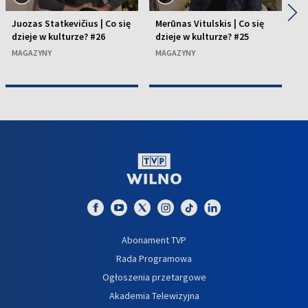
◀
▶
Juozas Statkevičius | Co się
Merūnas Vitulskis | Co się
Ne
dzieje w kulturze? #26
dzieje w kulturze? #25
dz
MAGAZYNY
MAGAZYNY
M
Abonament TVP
Rada Programowa
Ogłoszenia przetargowe
Akademia Telewizyjna