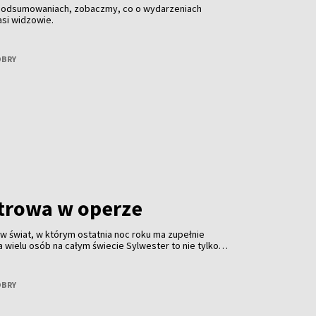
 podsumowaniach, zobaczmy, co o wydarzeniach
asi widzowie.
OBRY
trowa w operze
 w świat, w którym ostatnia noc roku ma zupełnie
a wielu osób na całym świecie Sylwester to nie tylko
akże wieczór spędzony w operze. To tradycja obecna od
łna klasy. Jest z nami Małgorzata Patrycja Minkiel —
oba, która operę zna nie tylko z widowni, ale przede
OBRY