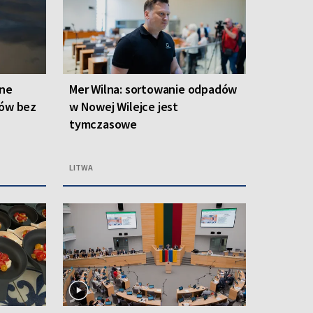
one
Mer Wilna: sortowanie odpadów
ców bez
w Nowej Wilejce jest
tymczasowe
LITWA