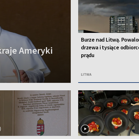
Burze nad Litwą. Powal
drzewa i tysiące odbior
kraje Ameryki
prądu
LITWA