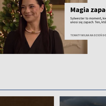
Magia zap
Sylwester to moment, ki
unosi się zapach. Ten, 
nastrój albo zostać zapa
na tę wyjątkową noc, po
TEMATY WILNA NA DZIEŃ D