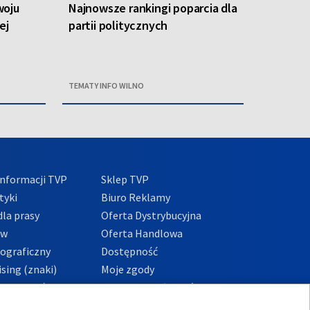
woju
Najnowsze rankingi poparcia dla
ej
partii politycznych
TEMATY INFO WILNO
nformacji TVP
Sklep TVP
tyki
Biuro Reklamy
la prasy
Oferta Dystrybucyjna
ów
Oferta Handlowa
tograficzny
Dostępność
sing (znaki)
Moje zgody
Prywatności
Procedura zgłoszeń
wewnętrznych
przeciwdziałania