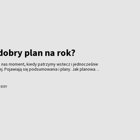
dobry plan na rok?
 z nas moment, kiedy patrzymy wstecz i jednocześnie
ej. Pojawiają się podsumowania i plany. Jak planować
ynać go od presji? Opowie o tym Kamila Daszkiewicz -
, która na co dzień zajmuje się rozwojem osobistym,
 wyzwaniami, które wszyscy znamy aż za dobrze.
OBRY