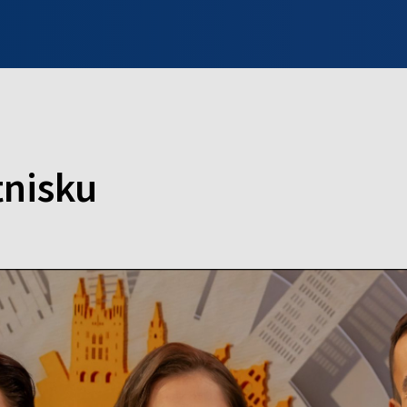
INFO WILNO
WILNO NA DZIEŃ DOBRY
PROGRAMY
ZGŁOŚ
tnisku