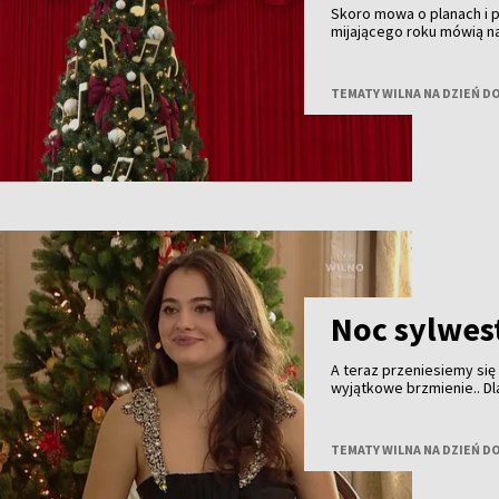
Skoro mowa o planach i
mijającego roku mówią n
TEMATY WILNA NA DZIEŃ D
Noc sylwes
A teraz przeniesiemy się
wyjątkowe brzmienie.. Dl
fajerwerki i bale, ale t
pokoleń — elegancka i pe
śpiewaczka, artystka i os
TEMATY WILNA NA DZIEŃ D
wszystkim ze sceny.