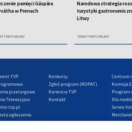
czenie pamięci Gáspára
Narodowa strategia roz
rvátha w Prenach
turystyki gastronomiczn
Litwy
ATY INFO WILNO
TEMATY INFO WILNO
ment TVP
Konkursy
Centrum i
Programowa
Zgłoś program (ROPAT)
Komisja E
enia przetargowe
Kariera w TVP
Program d
ia Telewizyjna
Kontakt
Dla medi
min tvp.pl
Serwis fo
zeta ogłoszenia
Merchandi
acje o nadawcy
Polityka 
Polityka 