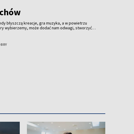
achów
edy błyszczą kreacje, gra muzyka, a w powietrzu
który wybierzemy, może dodać nam odwagi, stworzyć
miętany na cały rok. O tym, jak wybrać perfumy idealne
rozmawiamy z Dianą Podmostko – znawczynią perfum.
OBRY