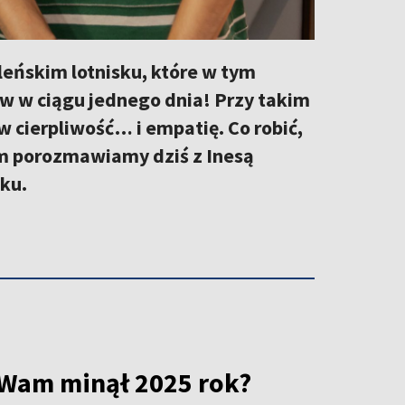
leńskim lotnisku, które w tym
w w ciągu jednego dnia! Przy takim
 w cierpliwość… i empatię. Co robić,
tym porozmawiamy dziś z Inesą
sku.
 Wam minął 2025 rok?