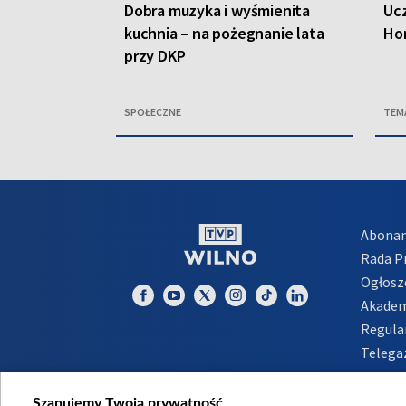
Dobra muzyka i wyśmienita
Ucz
kuchnia – na pożegnanie lata
Ho
przy DKP
SPOŁECZNE
TEM
Abona
Rada 
Ogłosz
Akadem
Regula
Telega
Inform
Szanujemy Twoją prywatność