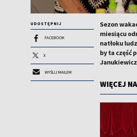
Sezon wakacy
UDOSTĘPNIJ
miesiącu od
FACEBOOK
natłoku ludz
by ta część 
X
Janukiewicz,
WYŚLIJ MAILEM
WIĘCEJ NA