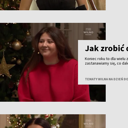
Jak zrobić 
Koniec roku to dla wielu
zastanawiamy się, co dal
kolejny rok, by nie zacz
certyfikowana coacherka
relacjami i codziennymi
TEMATY WILNA NA DZIEŃ D