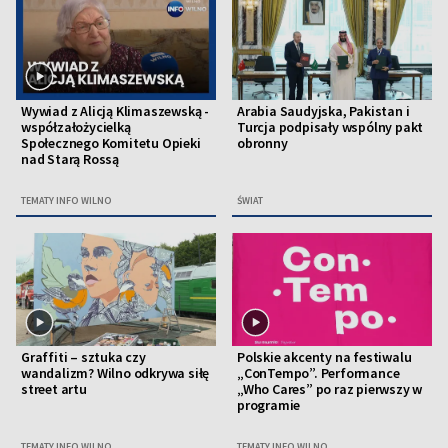
Wywiad z Alicją Klimaszewską -
Arabia Saudyjska, Pakistan i
współzałożycielką
Turcja podpisały wspólny pakt
Społecznego Komitetu Opieki
obronny
nad Starą Rossą
TEMATY INFO WILNO
ŚWIAT
Graffiti – sztuka czy
Polskie akcenty na festiwalu
wandalizm? Wilno odkrywa siłę
„ConTempo”. Performance
street artu
„Who Cares” po raz pierwszy w
programie
TEMATY INFO WILNO
TEMATY INFO WILNO