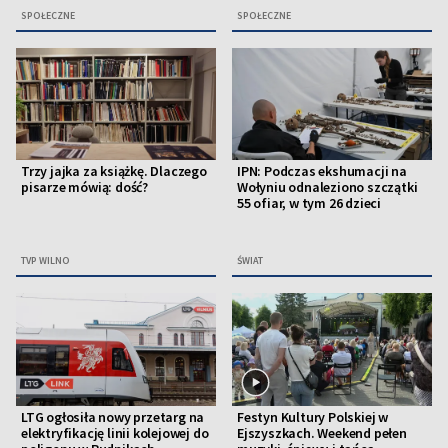
SPOŁECZNE
SPOŁECZNE
Trzy jajka za książkę. Dlaczego
IPN: Podczas ekshumacji na
pisarze mówią: dość?
Wołyniu odnaleziono szczątki
55 ofiar, w tym 26 dzieci
TVP WILNO
ŚWIAT
LTG ogłosiła nowy przetarg na
Festyn Kultury Polskiej w
elektryfikację linii kolejowej do
Ejszyszkach. Weekend pełen