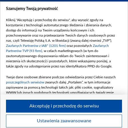
Dostępność
Szanujemy Twoją prywatność
Moje zgody
Kliknij "Akceptuję i przechodzę do serwisu", aby wyrazić zgody na
Procedura zgłoszeń wewnętrznych
korzystanie z technologii automatycznego śledzenia i zbierania danych,
dostęp do informacji na Twoim urządzeniu końcowym i ich
przechowywanie oraz na przetwarzanie Twoich danych osobowych przez
nas, czyli Telewizję Polską S.A. w likwidacji (zwaną dalej również „TVP”),
Zaufanych Partnerów z IAB* (1201 firm)
oraz pozostałych
Zaufanych
Partnerów TVP (93 firm)
, w celach marketingowych (w tym do
zautomatyzowanego dopasowania reklam do Twoich zainteresowań i
mierzenia ich skuteczności) i pozostałych, które wskazujemy poniżej, a
także zgody na udostępnianie przez nas identyfikatora PPID do Google.
Twoje dane osobowe zbierane podczas odwiedzania przez Ciebie naszych
poszczególnych serwisów
zwanych dalej „Portalem”, w tym informacje
zapisywane za pomocą technologii takich jak: pliki cookie, sygnalizatory
WWW lub innych podobnych technologii umożliwiających świadczenie
dopasowanych i bezpiecznych usług, personalizację treści oraz reklam,
udostępnianie funkcji mediów społecznościowych oraz analizowanie ruchu
Akceptuję i przechodzę do serwisu
w Internecie.
Twoje dane osobowe zbierane podczas odwiedzania przez Ciebie
Ustawienia zaawansowane
poszczególnych serwisów
na Portalu, takie jak adresy IP, identyfikatory