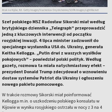
Atak na Kijów, fot. Getty Images/Viacheslav Onyshchenko/SOPA Images/LightRocket
Szef polskiego MSZ Radosław Sikorski miał według
brytyjskiego dziennika „Telegraph” przeprowadzić
jedną z kluczowych interwencji od początku
rosyjskiej inwazji. 4 lipca minister zadzwonił do
specjalnego wysłannika USA ds. Ukrainy, generała
Keitha Kellogga. „Putin drwi z waszych wysiłków
pokojowych” – powiedział polski polityk. Według
gazety, rozmowa ta miała natychmiastowy efekt –
prezydent Donald Trump zdecydował o wznowieniu
dostaw systemów Patriot dla Ukrainy i ogłoszeniu
nowego pakietu pomocowego.
W trakcie rozmowy Sikorski miał poinformować
Kellogga m.in. o uszkodzeniu polskiego konsulatu w
Kijowie w wyniku rosyjskiego ostrzału w nocy z 3 na 4