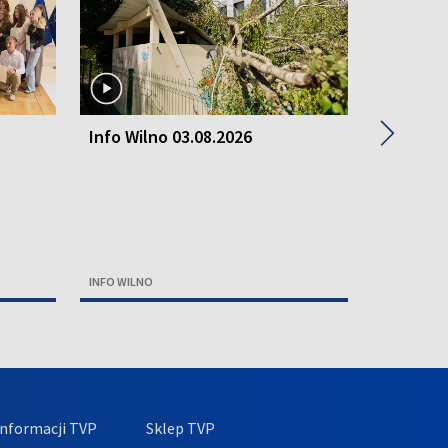
▶
Info Wilno 03.08.2026
Info Wil
INFO WILNO
INFO WILNO
nformacji TVP
Sklep TVP