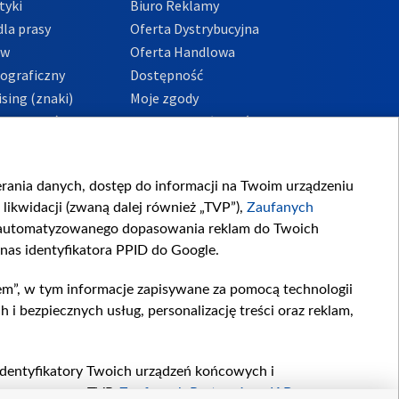
tyki
Biuro Reklamy
la prasy
Oferta Dystrybucyjna
ów
Oferta Handlowa
tograficzny
Dostępność
sing (znaki)
Moje zgody
Prywatności
Procedura zgłoszeń
wewnętrznych
przeciwdziałania
m i korupcji
ierania danych, dostęp do informacji na Twoim urządzeniu
likwidacji (zwaną dalej również „TVP”),
Zaufanych
zautomatyzowanego dopasowania reklam do Twoich
 nas identyfikatora PPID do Google.
em”, w tym informacje zapisywane za pomocą technologii
 bezpiecznych usług, personalizację treści oraz reklam,
, identyfikatory Twoich urządzeń końcowych i
twarzane przez TVP,
Zaufanych Partnerów z IAB
oraz