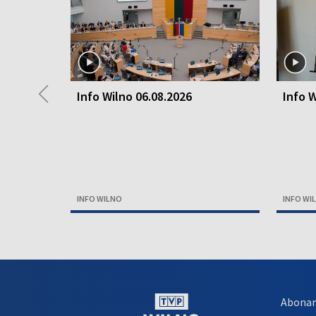
◀
Info Wilno 06.08.2026
Info W
INFO WILNO
INFO WI
Abona