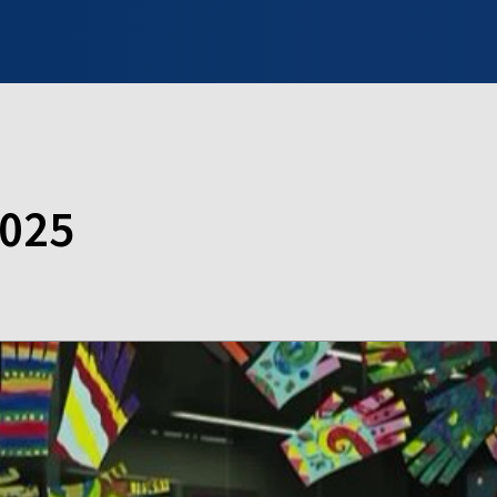
INFO WILNO
WILNO NA DZIEŃ DOBRY
PROGRAMY
ZGŁOŚ
2025