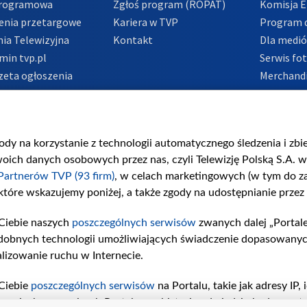
Programowa
Zgłoś program (ROPAT)
Komisja E
enia przetargowe
Kariera w TVP
Program d
ia Telewizyjna
Kontakt
Dla medi
min tvp.pl
Serwis fo
zeta ogłoszenia
Merchandi
acje o nadawcy
Polityka 
Polityka 
nadużycio
gody na korzystanie z technologii automatycznego śledzenia i zb
ch danych osobowych przez nas, czyli Telewizję Polską S.A. w 
Partnerów TVP (93 firm)
, w celach marketingowych (w tym do 
 które wskazujemy poniżej, a także zgody na udostępnianie przez
Ciebie naszych
poszczególnych serwisów
zwanych dalej „Portal
dobnych technologii umożliwiających świadczenie dopasowanych i
lizowanie ruchu w Internecie.
Ciebie
poszczególnych serwisów
na Portalu, takie jak adresy IP
iwaniach w serwisach Portalu czy historia odwiedzin będą prze