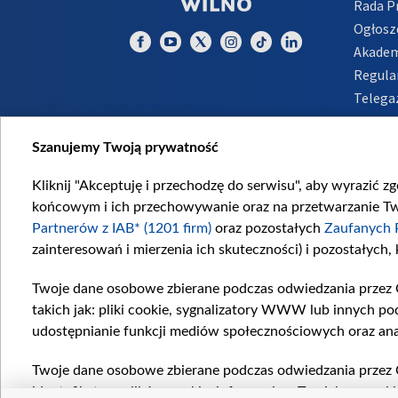
Rada 
Ogłosz
Akadem
Regula
Telega
Inform
Szanujemy Twoją prywatność
Kliknij "Akceptuję i przechodzę do serwisu", aby wyrazić z
końcowym i ich przechowywanie oraz na przetwarzanie Twoi
Partnerów z IAB* (1201 firm)
oraz pozostałych
Zaufanych 
zainteresowań i mierzenia ich skuteczności) i pozostałych,
Twoje dane osobowe zbierane podczas odwiedzania przez 
takich jak: pliki cookie, sygnalizatory WWW lub innych po
udostępnianie funkcji mediów społecznościowych oraz ana
Twoje dane osobowe zbierane podczas odwiedzania przez 
identyfikatory plików cookie, informacje o Twoich wyszuk