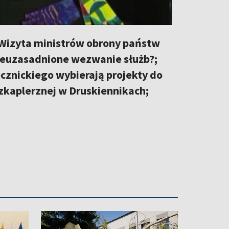
Wizyta ministrów obrony państw
 nieuzasadnione wezwanie służb?;
cznickiego wybierają projekty do
Szkaplerznej w Druskiennikach;