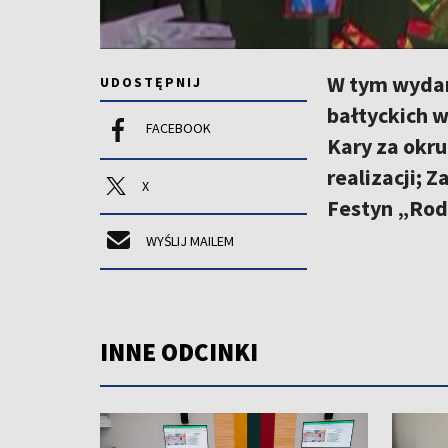
W tym wydan
UDOSTĘPNIJ
bałtyckich w
FACEBOOK
Kary za okru
realizacji; 
X
Festyn „Rod
WYŚLIJ MAILEM
INNE ODCINKI