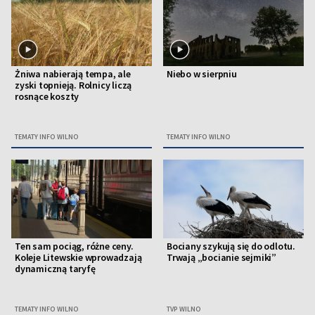
Żniwa nabierają tempa, ale
Niebo w sierpniu
zyski topnieją. Rolnicy liczą
rosnące koszty
TEMATY INFO WILNO
TEMATY INFO WILNO
Ten sam pociąg, różne ceny.
Bociany szykują się do odlotu.
Koleje Litewskie wprowadzają
Trwają „bocianie sejmiki”
dynamiczną taryfę
TEMATY INFO WILNO
TVP WILNO