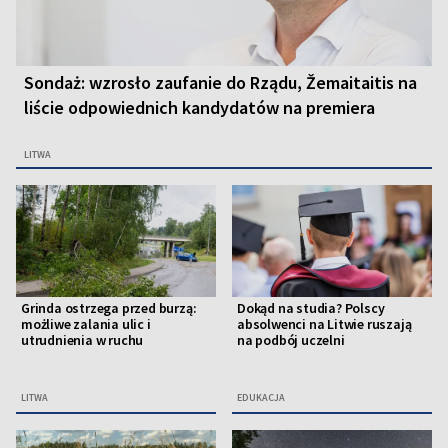
Sondaż: wzrosło zaufanie do Rządu, Žemaitaitis na
liście odpowiednich kandydatów na premiera
LITWA
Grinda ostrzega przed burzą:
Dokąd na studia? Polscy
możliwe zalania ulic i
absolwenci na Litwie ruszają
utrudnienia w ruchu
na podbój uczelni
LITWA
EDUKACJA