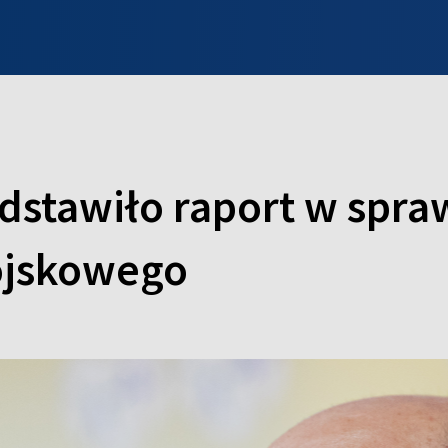
INFO WILNO
WILNO NA DZIEŃ DOBRY
PROGRAMY
ZGŁOŚ
dstawiło raport w spraw
ojskowego