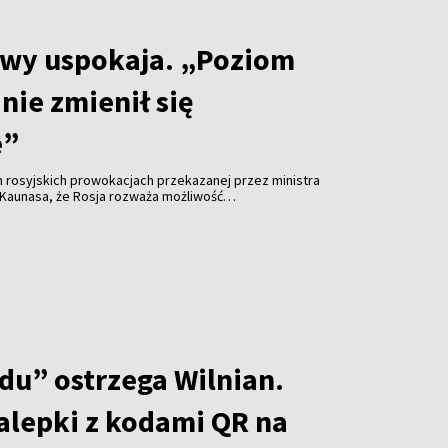
twy uspokaja. „Poziom
nie zmienił się
e”
h rosyjskich prowokacjach przekazanej przez ministra
 Kaunasa, że Rosja rozważa możliwość
 infrastrukturę krytyczną w regionie Morza
aniem przejętych ukraińskich dronów, premier
apelował o zachowanie spokoju. Jak podkreślił,
egł istotnej zmianie, choć ryzyko różnego rodzaju
lne.
du” ostrzega Wilnian.
alepki z kodami QR na