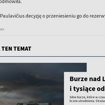
 odmówiła.
Paulavičius decyzję o przeniesieniu go do rezerw
BNS
 TEN TEMAT
Burze nad 
i tysiące o
Silne burze, które w cz
liczne utrudnienia. Stra
3 tys. odbiorców zostało