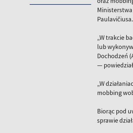
oraz mobbin
Ministerstwa
Paulavičiusa.
„W trakcie b
lub wykonywa
Dochodzeń (
— powiedział
„W działania
mobbing wob
Biorąc pod u
sprawie dzia