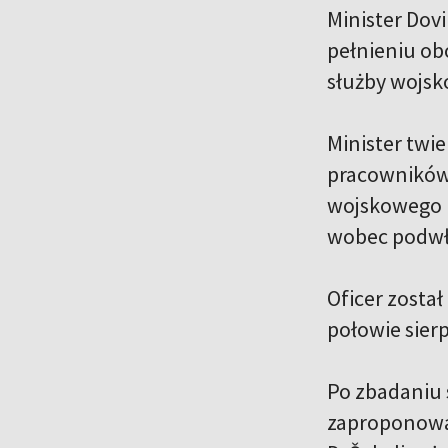
Minister Dov
pełnieniu ob
służby wojsk
Minister twi
pracowników
wojskowego n
wobec podwł
Oficer zosta
połowie sierp
Po zbadaniu 
zaproponował