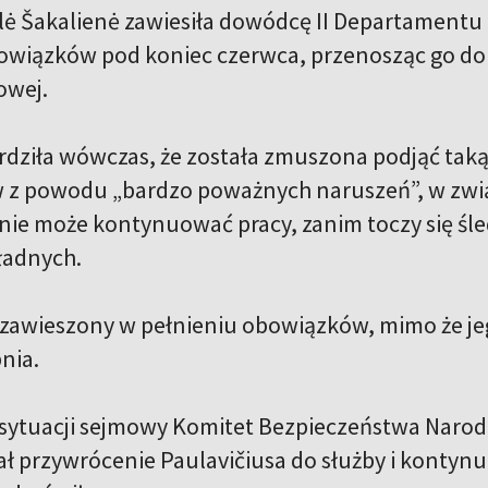
ilė Šakalienė zawiesiła dowódcę II Departamentu
owiązków pod koniec czerwca, przenosząc go d
owej.
erdziła wówczas, że została zmuszona podjąć tak
 z powodu „bardzo poważnych naruszeń”, w zwi
ie może kontynuować pracy, zanim toczy się śl
adnych.
ł zawieszony w pełnieniu obowiązków, mimo że je
nia.
sytuacji sejmowy Komitet Bezpieczeństwa Naro
 przywrócenie Paulavičiusa do służby i kontynu