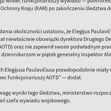
gu wobec funkcjonariuszy wywiadu — poinformow
 Ochrony Kraju (KAM) po zakończeniu śledztwa do
adania okoliczności ustalono, że Elegijus Paula
ł niewłaściwie obowiązki dyrektora Drugiego 
AOTD) oraz nie zapewnił swoim podwładnym praw
 dziennikarzom w piątek generalny inspektor Al
ch Elegijusa Paulavičiusa prawdopodobnie miały 
ec funkcjonariuszy AOTD” — dodał.
wagę wyniki tego śledztwa, ministerstwo rozpo
łań szefa wywiadu wojskowego.