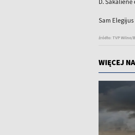
D. Šakalienė
Sam Elegijus 
źródło:
TVP Wilno/
WIĘCEJ NA