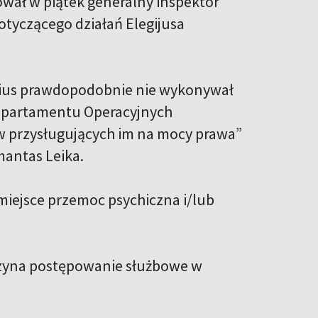
ał w piątek generalny inspektor
tyczącego działań Elegijusa
vičius prawdopodobnie nie wykonywał
Departamentu Operacyjnych
 przysługujących im na mocy prawa”
mantas Leika.
miejsce przemoc psychiczna i/lub
czyna postępowanie służbowe w