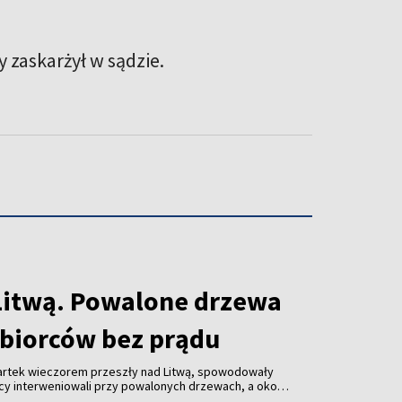
y zaskarżył w sądzie.
Litwą. Powalone drzewa
dbiorców bez prądu
wartek wieczorem przeszły nad Litwą, spowodowały
żacy interweniowali przy powalonych drzewach, a około
 pozbawionych energii elektrycznej.