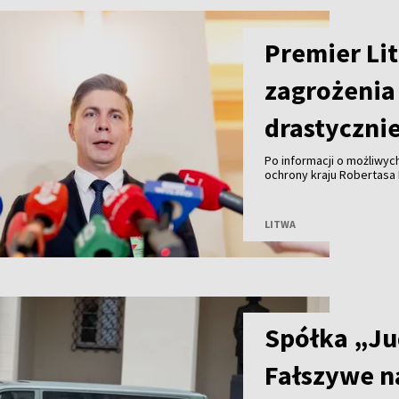
Premier Li
zagrożenia 
drastyczni
Po informacji o możliwyc
ochrony kraju Robertasa
przeprowadzenia ataku na
Bałtyckiego z wykorzyst
Mindaugas Sinkevičius za
LITWA
poziom zagrożenia nie ul
prowokacji pozostaje rea
Spółka „Ju
Fałszywe n