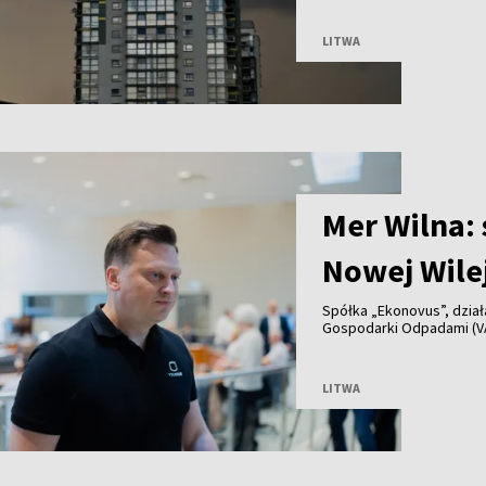
LITWA
Mer Wilna:
Nowej Wile
Spółka „Ekonovus”, dzia
Gospodarki Odpadami (V
na wynajmowanym terenie
sprzeciwem mieszkańców,
tymczasowe, a odpady zo
LITWA
tygodni.