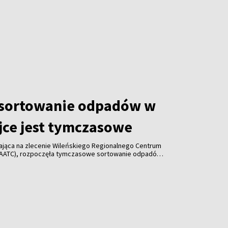
 sortowanie odpadów w
jce jest tymczasowe
łająca na zlecenie Wileńskiego Regionalnego Centrum
AATC), rozpoczęła tymczasowe sortowanie odpadów
 w Nowej Wilejce. Decyzja spotkała się ze
 jednak mer Wilna zapewnił, że jest to rozwiązanie
staną stamtąd usunięte w ciągu pięciu–ośmiu