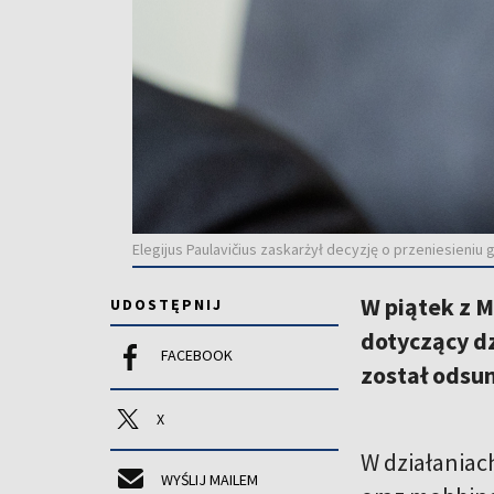
Elegijus Paulavičius zaskarżył decyzję o przeniesieniu 
W piątek z 
UDOSTĘPNIJ
dotyczący d
FACEBOOK
został odsu
X
W działaniac
WYŚLIJ MAILEM