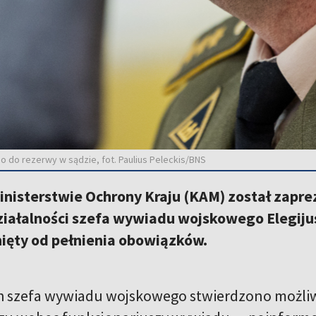
go do rezerwy w sądzie, fot. Paulius Peleckis/BNS
Ministerstwie Ochrony Kraju (KAM) został zap
ziałalności szefa wywiadu wojskowego Elegijus
nięty od pełnienia obowiązków.
h szefa wywiadu wojskowego stwierdzono możli