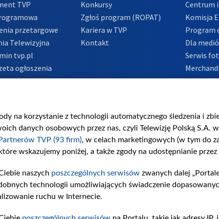
ment TVP
Konkursy
Centrum i
Programowa
Zgłoś program (ROPAT)
Komisja E
enia przetargowe
Kariera w TVP
Program d
ia Telewizyjna
Kontakt
Dla medi
min tvp.pl
Serwis fo
zeta ogłoszenia
Merchandi
acje o nadawcy
Polityka 
Polityka 
nadużycio
gody na korzystanie z technologii automatycznego śledzenia i zb
ch danych osobowych przez nas, czyli Telewizję Polską S.A. w 
Partnerów TVP (93 firm)
, w celach marketingowych (w tym do 
 które wskazujemy poniżej, a także zgody na udostępnianie przez
Ciebie naszych
poszczególnych serwisów
zwanych dalej „Portal
dobnych technologii umożliwiających świadczenie dopasowanych i
lizowanie ruchu w Internecie.
Ciebie
poszczególnych serwisów
na Portalu, takie jak adresy IP