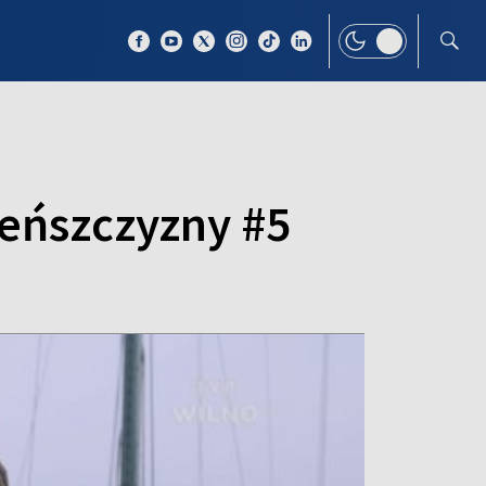
 TEMAT
WIĘCEJ
leńszczyzny #5