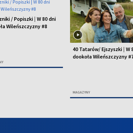
niki / Popiszki | W 80 dni
ła Wileńszczyzny #8
40 Tatarów/ Ejszyszki | W 
dookoła Wileńszczyzny #
NY
MAGAZYNY