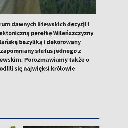
um dawnych litewskich decyzji i
ektoniczną perełkę Wileńszczyzny
lańską bazyliką i dekorowany
zapomniany status jednego z
itewskim. Porozmawiamy także o
dlili się najwięksi królowie