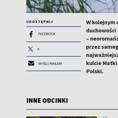
W kolejnym 
UDOSTĘPNIJ
duchowości 
FACEBOOK
– neoromańs
przez sameg
X
najważniejs
kulcie Matki
WYŚLIJ MAILEM
Polski.
INNE ODCINKI