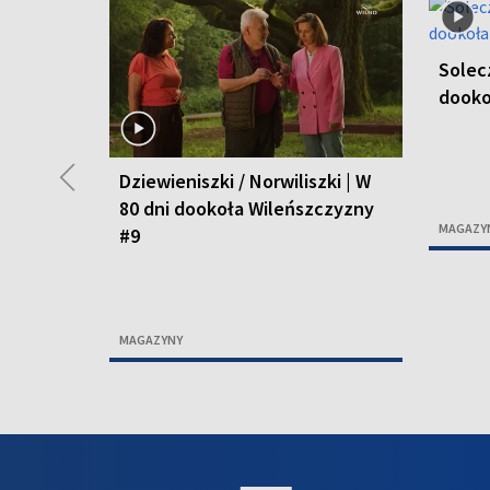
Solecz
dooko
◀
Dziewieniszki / Norwiliszki | W
80 dni dookoła Wileńszczyzny
MAGAZY
#9
MAGAZYNY