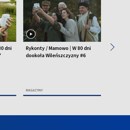
▶
80 dni
Rykonty / Mamowo | W 80 dni
Pikielis
7
dookoła Wileńszczyzny #6
Bujwidze
Wileńsz
MAGAZYNY
MAGAZYNY