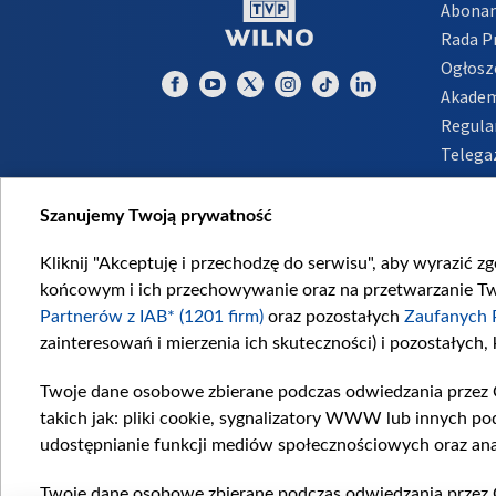
Abona
Rada 
Ogłosz
Akadem
Regula
Telega
Inform
Szanujemy Twoją prywatność
Kliknij "Akceptuję i przechodzę do serwisu", aby wyrazić z
końcowym i ich przechowywanie oraz na przetwarzanie Twoi
Partnerów z IAB* (1201 firm)
oraz pozostałych
Zaufanych 
zainteresowań i mierzenia ich skuteczności) i pozostałych,
Twoje dane osobowe zbierane podczas odwiedzania przez 
takich jak: pliki cookie, sygnalizatory WWW lub innych po
udostępnianie funkcji mediów społecznościowych oraz ana
Twoje dane osobowe zbierane podczas odwiedzania przez 