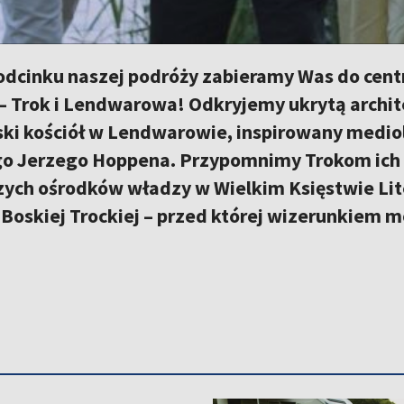
odcinku naszej podróży zabieramy Was do centr
– Trok i Lendwarowa! Odkryjemy ukrytą archit
ki kościół w Lendwarowie, inspirowany medio
o Jerzego Hoppena. Przypomnimy Trokom ich 
zych ośrodków władzy w Wielkim Księstwie L
 Boskiej Trockiej – przed której wizerunkiem mo