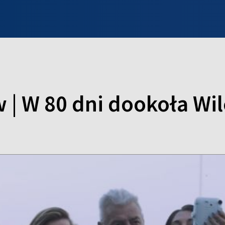
INFO WILNO
WILNO NA DZIEŃ DOBRY
PROGRAMY
ZGŁOŚ
 | W 80 dni dookoła Wi