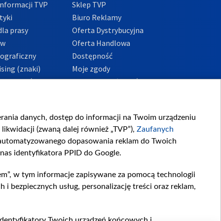
nformacji TVP
Sklep TVP
tyki
Biuro Reklamy
la prasy
Oferta Dystrybucyjna
ów
Oferta Handlowa
tograficzny
Dostępność
sing (znaki)
Moje zgody
Prywatności
Procedura zgłoszeń
wewnętrznych
przeciwdziałania
m i korupcji
ierania danych, dostęp do informacji na Twoim urządzeniu
likwidacji (zwaną dalej również „TVP”),
Zaufanych
zautomatyzowanego dopasowania reklam do Twoich
 nas identyfikatora PPID do Google.
em”, w tym informacje zapisywane za pomocą technologii
 bezpiecznych usług, personalizację treści oraz reklam,
, identyfikatory Twoich urządzeń końcowych i