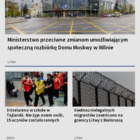
Ministerstwo przeciwne zmianom umożliwiającym
społeczną rozbiórkę Domu Moskwy w Wilnie
LITWA
Strzelanina w szkole w
Siedmiu nielegalnych
Tajlandii. Nie żyje osiem osób,
migrantów zawrócono na
15 uczniów zostało rannych
granicy Litwy z Białorusią
ŚWIAT
LITWA