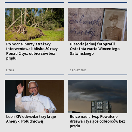
Po nocnej burzy strażacy
Historia jednej fotografii.
interweniowali blisko 50 razy.
Ostatnia warta Wincentego
Ponad 2 tys. odbiorców bez
Salwińskiego
prądu
LITWA
SPOŁECZNE
Leon XIV odwiedzi trzy kraje
Burze nad Litwą. Powalone
Ameryki Południowej
drzewa i tysiące odbiorców bez
prądu