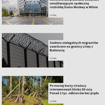
umożliwiającym społeczną
rozbiórkę Domu Moskwy w Wilnie
LITWA
Siedmiu nielegalnych migrantów
zawrócono na granicy Litwy z
Białorusią
LITWA
Po nocnej burzy strażacy
interweniowali blisko 50 razy.
Ponad 2 tys. odbiorców bez prądu
LITWA