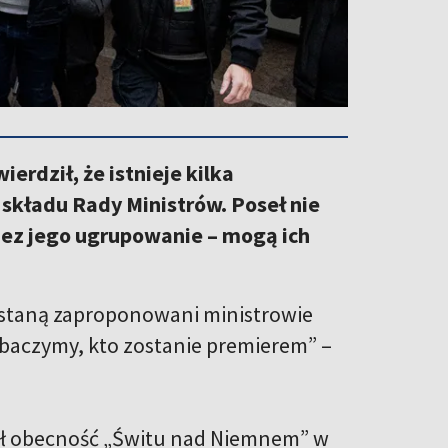
erdził, że istnieje kilka
i składu Rady Ministrów. Poseł nie
zez jego ugrupowanie – mogą ich
 zostaną zaproponowani ministrowie
zobaczymy, kto zostanie premierem” –
ał obecność „Świtu nad Niemnem” w