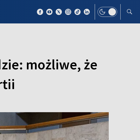
 TEMAT
WIĘCEJ
zie: możliwe, że
tii