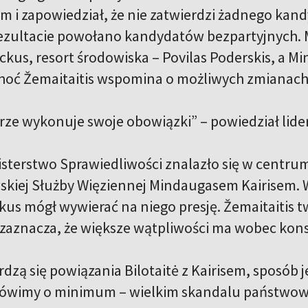
dem i zapowiedział, że nie zatwierdzi żadnego ka
W rezultacie powołano kandydatów bezpartyjnych. 
kus, resort środowiska – Povilas Poderskis, a Mi
oć Žemaitaitis wspomina o możliwych zmianach,
ze wykonuje swoje obowiązki” – powiedział lid
isterstwo Sprawiedliwości znalazło się w centru
skiej Służby Więziennej Mindaugasem Kairisem. 
us mógł wywierać na niego presję. Žemaitaitis tw
i zaznacza, że większe wątpliwości ma wobec kons
rdzą się powiązania Bilotaitė z Kairisem, sposób je
mówimy o minimum – wielkim skandalu państwowym