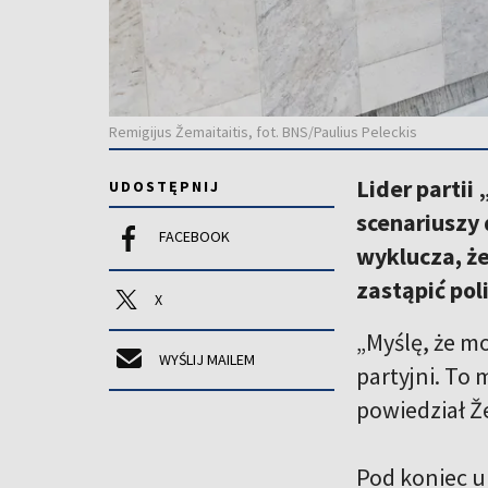
Remigijus Žemaitaitis, fot. BNS/Paulius Peleckis
Lider partii
UDOSTĘPNIJ
scenariuszy 
FACEBOOK
wyklucza, ż
zastąpić pol
X
„Myślę, że m
WYŚLIJ MAILEM
partyjni. To
powiedział Že
Pod koniec 