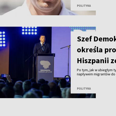
POLITYKA
Szef Demo
określa pr
Hiszpanii z
Po tym, jak w ubiegłym 
napływem migrantów do 
Ceuta, lider rządzących D
pojawiające się w Unii E
strefy Schengen są prze
POLITYKA