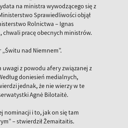
ndydata na ministra wywodzącego się z
Ministerstwo Sprawiedliwości objął
nisterstwo Rolnictwa – Ignas
 chwali pracę obecnych ministrów.
er „Świtu nad Niemnem”.
m uwagi z powodu afery związanej z
Według doniesień medialnych,
ierdzi jednak, że nie wierzy w te
erwatystki Agnė Bilotaitė.
j nominacji i to, jak on się tam
” – stwierdził Žemaitaitis.