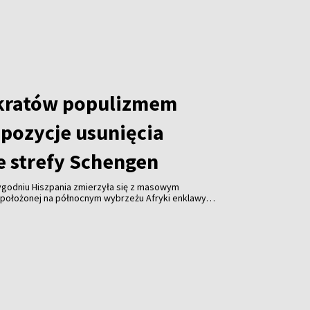
kratów populizmem
opozycje usunięcia
e strefy Schengen
tygodniu Hiszpania zmierzyła się z masowym
położonej na północnym wybrzeżu Afryki enklawy
emokratów, Virginijus Sinkevičius, stwierdził, że
uropejskiej wezwania do wykluczenia Hiszpanii ze
jawem populizmu.