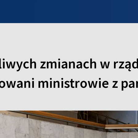
INFO WILNO
WILNO NA DZIEŃ DOBRY
PROGRAMY
ZGŁOŚ
liwych zmianach w rząd
wani ministrowie z par