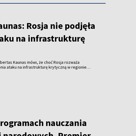
unas: Rosja nie podjęła
taku na infrastrukturę
obertas Kaunas mówi, że choć Rosja rozważa
a ataku na infrastrukturę krytyczną w regionie
em ukraińskich dronów, nie ma w tej sprawie
programach nauczania
i narodowych. Premier