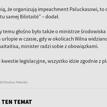
ią, że organizują impeachment Paluckasowi, to o
 samej Bilotaitė” – dodał.
y temu głośno było także o ministrze środowiska 
 urlopie w czasie, gdy w okolicach Wilna widzian
itaitisa, minister radzi sobie z obowiązkami.
o kwestie legislacyjne, wszystko idzie zgodnie z 
NS/Paulius Peleckis
 TEN TEMAT