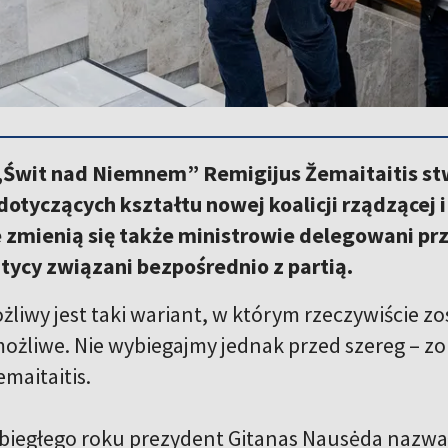
 „Świt nad Niemnem” Remigijus Žemaitaitis stwi
dotyczących kształtu nowej koalicji rządzącej 
e zmienią się także ministrowie delegowani pr
itycy związani bezpośrednio z partią.
ożliwy jest taki wariant, w którym rzeczywiście
 możliwe. Nie wybiegajmy jednak przed szereg – 
maitaitis.
ubiegłego roku prezydent Gitanas Nausėda nazw