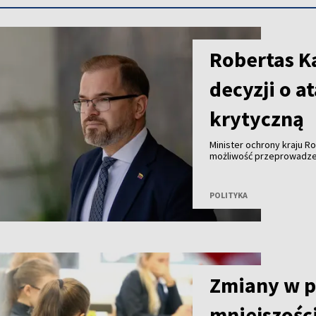
Robertas Ka
decyzji o a
krytyczną
Minister ochrony kraju R
możliwość przeprowadzeni
Bałtyckim z wykorzystani
konkretnej decyzji.
POLITYKA
Zmiany w 
mniejszośc