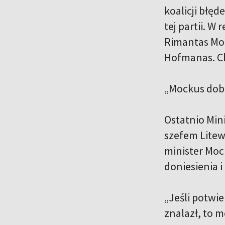
koalicji błę
tej partii. 
Rimantas Moc
Hofmanas. Ch
„Mockus dobr
Ostatnio Min
szefem Litew
minister Mock
doniesienia 
„Jeśli potwie
znalazł, to 