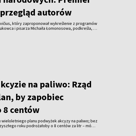
przegląd autorów
vičius, który zaproponował wykreślenie z programów
aukowca i pisarza Michaiła Łomonosowa, podkreśla, że
lądu również innych autorów.
akcyzie na paliwo: Rząd
lan, by zapobiec
 8 centów
 wieloletniego planu podwyżek akcyzy na paliwo; bez
zyszłego roku podrożałoby o 8 centów za litr – mówi
ičius.