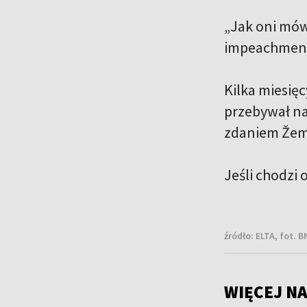
„Jak oni mów
impeachmentu
Kilka miesięc
przebywał na
zdaniem Žema
Jeśli chodzi 
źródło:
ELTA, fot. B
WIĘCEJ NA