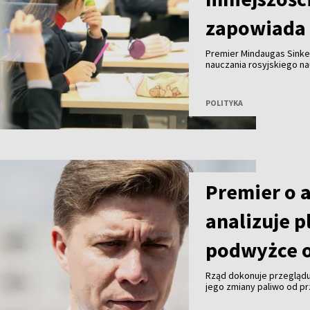
zapowiada 
Premier Mindaugas Sinke
nauczania rosyjskiego n
eksperci dokonają przeg
POLITYKA
Premier o 
analizuje p
podwyżce o
Rząd dokonuje przeglądu
jego zmiany paliwo od pr
premier Mindaugas Sinkev