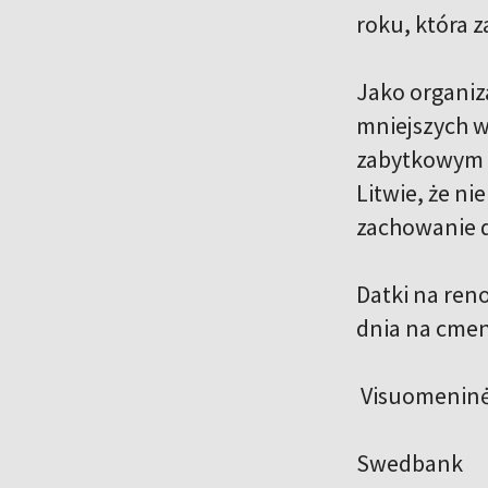
roku, która 
Jako organiz
mniejszych 
zabytkowym 
Litwie, że ni
zachowanie d
Datki na ren
dnia na cmen
Visuomeninė 
Swedbank