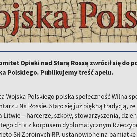
mitet Opieki nad Starą Rossą zwrócił się do po
a Polskiego. Publikujemy treść apelu.
ęta Wojska Polskiego polska społeczność Wilna sp
arzu Na Rossie. Stało się już piękną tradycją, że
a Litwie – harcerze, szkoły, stowarzyszenia, dzien
ę tego dnia z korpusem dyplomatycznym Rzeczypos
ięto Sił Zbrojnych RP, ustanowione na pamiątkę 