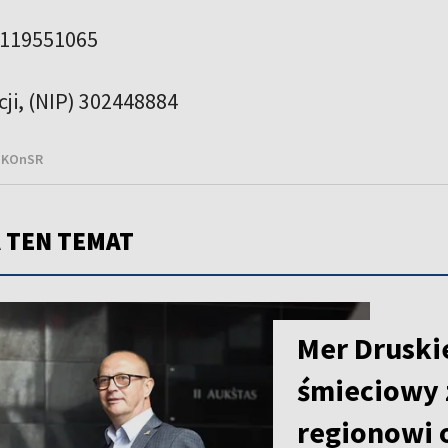
119551065
cji, (NIP) 302448884
SKOnSR
 TEN TEMAT
Mer Druski
śmieciowy 
regionowi 