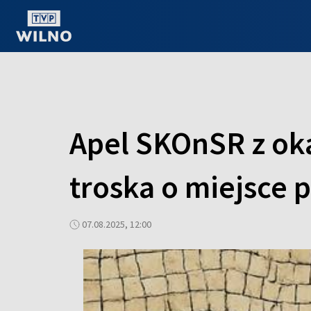
OGLĄDAJ ONLINE
Apel SKOnSR z oka
troska o miejsce 
07.08.2025, 12:00