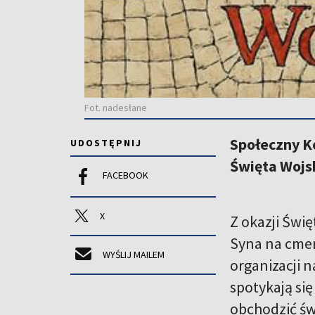
Fot. nadesłane
Społeczny Ko
UDOSTĘPNIJ
Święta Wojsk
FACEBOOK
X
Z okazji Świ
Syna na cment
WYŚLIJ MAILEM
organizacji n
spotykają si
obchodzić św