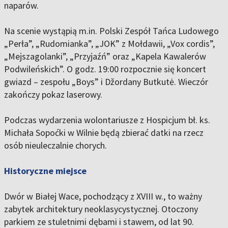
naparów.
Na scenie wystąpią m.in. Polski Zespół Tańca Ludowego
„Perła”, „Rudomianka”, „JOK” z Mołdawii, „Vox cordis”,
„Mejszagolanki”, „Przyjaźń” oraz „Kapela Kawalerów
Podwileńskich”. O godz. 19:00 rozpocznie się koncert
gwiazd – zespołu „Boys” i Džordany Butkutė. Wieczór
zakończy pokaz laserowy.
Podczas wydarzenia wolontariusze z Hospicjum bł. ks.
Michała Sopoćki w Wilnie będą zbierać datki na rzecz
osób nieuleczalnie chorych.
Historyczne miejsce
Dwór w Białej Wace, pochodzący z XVIII w., to ważny
zabytek architektury neoklasycystycznej. Otoczony
parkiem ze stuletnimi dębami i stawem, od lat 90.