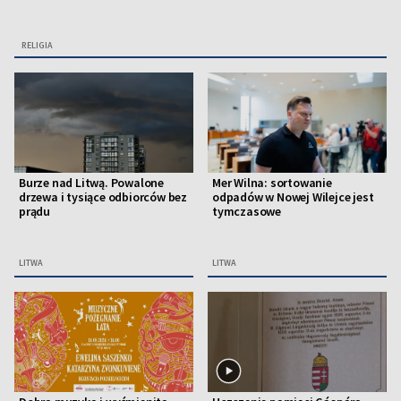
RELIGIA
Burze nad Litwą. Powalone
Mer Wilna: sortowanie
drzewa i tysiące odbiorców bez
odpadów w Nowej Wilejce jest
prądu
tymczasowe
LITWA
LITWA