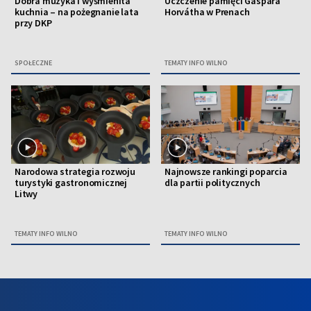
Dobra muzyka i wyśmienita
Uczczenie pamięci Gáspára
kuchnia – na pożegnanie lata
Horvátha w Prenach
przy DKP
SPOŁECZNE
TEMATY INFO WILNO
Narodowa strategia rozwoju
Najnowsze rankingi poparcia
turystyki gastronomicznej
dla partii politycznych
Litwy
TEMATY INFO WILNO
TEMATY INFO WILNO