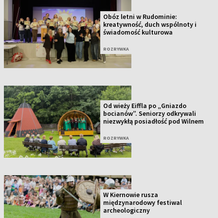
Obóz letni w Rudominie:
kreatywność, duch wspólnoty i
świadomość kulturowa
ROZRYWKA
Od wieży Eiffla po „Gniazdo
bocianów”. Seniorzy odkrywali
niezwykłą posiadłość pod Wilnem
ROZRYWKA
W Kiernowie rusza
międzynarodowy festiwal
archeologiczny