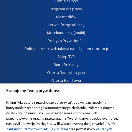
Komisja Etyki
Program dla prasy
Dla mediów
Serwis fotograficzny
Merchandising (znaki)
Polityka Prywatności
Polityka przeciwdziałania nadużyciom i korupcji
Sklep TVP
Biuro Reklamy
Oferta Dystrybucyjna
Oferta Handlowa
Dostępność
Szanujemy Twoją prywatność
Moje zgody
Kliknij "Akceptuję i przechodzę do serwisu", aby wyrazić zgody na
Procedura zgłoszeń wewnętrznych
korzystanie z technologii automatycznego śledzenia i zbierania danych,
dostęp do informacji na Twoim urządzeniu końcowym i ich
przechowywanie oraz na przetwarzanie Twoich danych osobowych przez
nas, czyli Telewizję Polską S.A. w likwidacji (zwaną dalej również „TVP”),
Zaufanych Partnerów z IAB* (1201 firm)
oraz pozostałych
Zaufanych