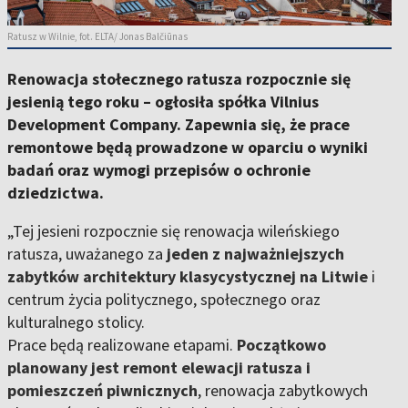
Ratusz w Wilnie, fot. ELTA/ Jonas Balčiūnas
Renowacja stołecznego ratusza rozpocznie się
jesienią tego roku – ogłosiła spółka Vilnius
Development Company. Zapewnia się, że prace
remontowe będą prowadzone w oparciu o wyniki
badań oraz wymogi przepisów o ochronie
dziedzictwa.
„Tej jesieni rozpocznie się renowacja wileńskiego
ratusza, uważanego za
jeden z najważniejszych
zabytków architektury klasycystycznej na Litwie
i
centrum życia politycznego, społecznego oraz
kulturalnego stolicy.
Prace będą realizowane etapami.
Początkowo
planowany jest remont elewacji ratusza i
pomieszczeń piwnicznych
, renowacja zabytkowych