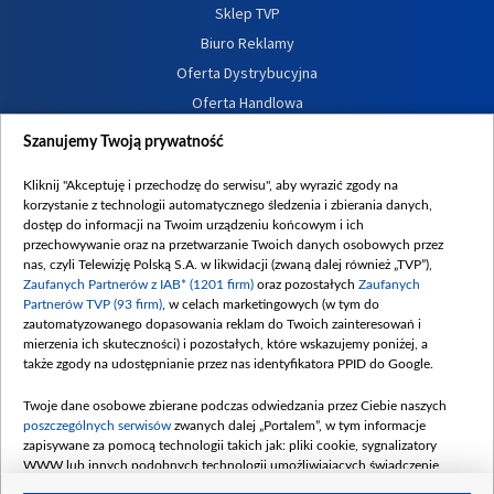
Sklep TVP
Biuro Reklamy
Oferta Dystrybucyjna
Oferta Handlowa
Dostępność
Szanujemy Twoją prywatność
Moje zgody
Kliknij "Akceptuję i przechodzę do serwisu", aby wyrazić zgody na
Procedura zgłoszeń wewnętrznych
korzystanie z technologii automatycznego śledzenia i zbierania danych,
dostęp do informacji na Twoim urządzeniu końcowym i ich
przechowywanie oraz na przetwarzanie Twoich danych osobowych przez
nas, czyli Telewizję Polską S.A. w likwidacji (zwaną dalej również „TVP”),
Zaufanych Partnerów z IAB* (1201 firm)
oraz pozostałych
Zaufanych
Partnerów TVP (93 firm)
, w celach marketingowych (w tym do
zautomatyzowanego dopasowania reklam do Twoich zainteresowań i
mierzenia ich skuteczności) i pozostałych, które wskazujemy poniżej, a
także zgody na udostępnianie przez nas identyfikatora PPID do Google.
Twoje dane osobowe zbierane podczas odwiedzania przez Ciebie naszych
poszczególnych serwisów
zwanych dalej „Portalem”, w tym informacje
zapisywane za pomocą technologii takich jak: pliki cookie, sygnalizatory
WWW lub innych podobnych technologii umożliwiających świadczenie
dopasowanych i bezpiecznych usług, personalizację treści oraz reklam,