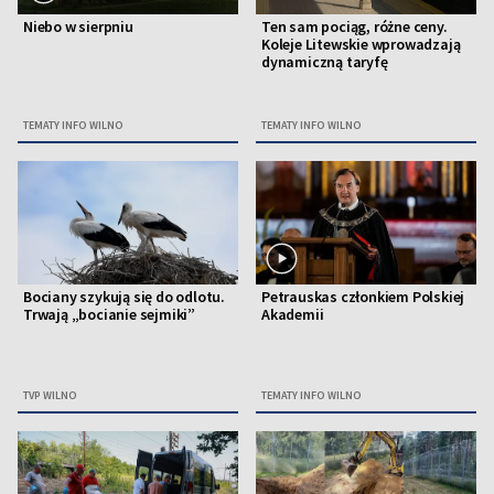
Niebo w sierpniu
Ten sam pociąg, różne ceny.
Koleje Litewskie wprowadzają
dynamiczną taryfę
TEMATY INFO WILNO
TEMATY INFO WILNO
Bociany szykują się do odlotu.
Petrauskas członkiem Polskiej
Trwają „bocianie sejmiki”
Akademii
TVP WILNO
TEMATY INFO WILNO