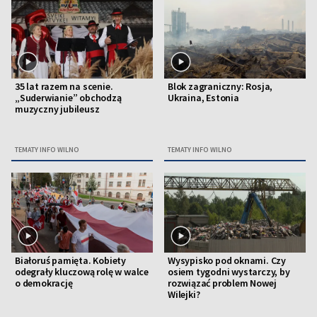
35 lat razem na scenie.
Blok zagraniczny: Rosja,
„Suderwianie” obchodzą
Ukraina, Estonia
muzyczny jubileusz
TEMATY INFO WILNO
TEMATY INFO WILNO
Białoruś pamięta. Kobiety
Wysypisko pod oknami. Czy
odegrały kluczową rolę w walce
osiem tygodni wystarczy, by
o demokrację
rozwiązać problem Nowej
Wilejki?