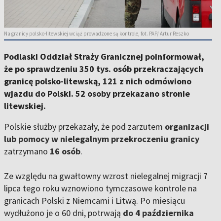
Na granicy polsko-litewskiej wciąż prowadzone są kontrole, fot. PAP/ Artur Reszko
Podlaski Oddział Straży Granicznej poinformował,
że po sprawdzeniu 350 tys. osób przekraczających
granicę polsko-litewską, 121 z nich odmówiono
wjazdu do Polski. 52 osoby przekazano stronie
litewskiej.
Polskie służby przekazały, że pod zarzutem
organizacji
lub pomocy w nielegalnym przekroczeniu granicy
zatrzymano
16 osób
.
Ze względu na gwałtowny wzrost nielegalnej migracji 7
lipca tego roku wznowiono tymczasowe kontrole na
granicach Polski z Niemcami i Litwą. Po miesiącu
wydłużono je o 60 dni, potrwają
do 4 października