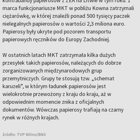
kontrabandy papierosów z ZEA na Litwie w tym roku. 1
marca funkcjonariusze MKT w pobliżu Kowna zatrzymali
ciężarówkę, w której znaleźli ponad 500 tysięcy paczek
nielegalnych papierosów o wartości 2,3 miliona euro.
Papierosy były ukryte pod pozorem transportu
papierowych ręczników do Europy Zachodniej.
W ostatnich latach MKT zatrzymała kilka dużych
przesyłek takich papierosów, należących do dobrze
zorganizowanych międzynarodowych grup
przemytniczych. Grupy te stosują tzw. „schemat
karuzeli”, w którym ładunek papierosów jest
wielokrotnie przewożony z kraju do kraju, aż w
odpowiednim momencie znika z oficjalnych
dokumentów. Wówczas papierosy trafiają na czarny
rynek w różnych krajach.
źródło:
TVP Wilno/BNS