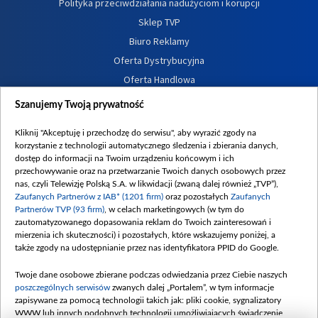
Polityka przeciwdziałania nadużyciom i korupcji
Sklep TVP
Biuro Reklamy
Oferta Dystrybucyjna
Oferta Handlowa
Dostępność
Szanujemy Twoją prywatność
Moje zgody
Kliknij "Akceptuję i przechodzę do serwisu", aby wyrazić zgody na
Procedura zgłoszeń wewnętrznych
korzystanie z technologii automatycznego śledzenia i zbierania danych,
dostęp do informacji na Twoim urządzeniu końcowym i ich
przechowywanie oraz na przetwarzanie Twoich danych osobowych przez
nas, czyli Telewizję Polską S.A. w likwidacji (zwaną dalej również „TVP”),
Zaufanych Partnerów z IAB* (1201 firm)
oraz pozostałych
Zaufanych
Partnerów TVP (93 firm)
, w celach marketingowych (w tym do
zautomatyzowanego dopasowania reklam do Twoich zainteresowań i
mierzenia ich skuteczności) i pozostałych, które wskazujemy poniżej, a
także zgody na udostępnianie przez nas identyfikatora PPID do Google.
Twoje dane osobowe zbierane podczas odwiedzania przez Ciebie naszych
poszczególnych serwisów
zwanych dalej „Portalem”, w tym informacje
zapisywane za pomocą technologii takich jak: pliki cookie, sygnalizatory
WWW lub innych podobnych technologii umożliwiających świadczenie