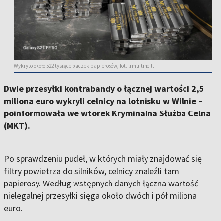
Wykryto około 522 tysiące paczek papierosów, fot. lrmuitine.lt
Dwie przesyłki kontrabandy o łącznej wartości 2,5
miliona euro wykryli celnicy na lotnisku w Wilnie –
poinformowała we wtorek Kryminalna Służba Celna
(MKT).
Po sprawdzeniu pudeł, w których miały znajdować się
filtry powietrza do silników, celnicy znaleźli tam
papierosy. Według wstępnych danych łączna wartość
nielegalnej przesyłki sięga około dwóch i pół miliona
euro.