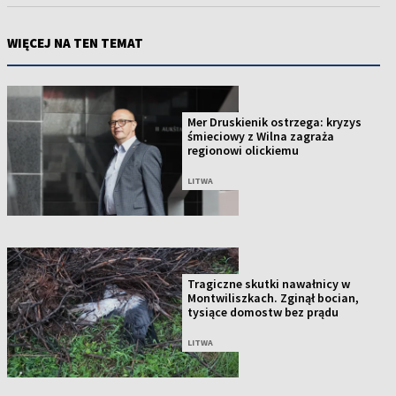
WIĘCEJ NA TEN TEMAT
Mer Druskienik ostrzega: kryzys
śmieciowy z Wilna zagraża
regionowi olickiemu
LITWA
Tragiczne skutki nawałnicy w
Montwiliszkach. Zginął bocian,
tysiące domostw bez prądu
LITWA