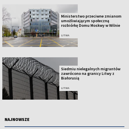
Ministerstwo przeciwne zmianom
umożliwiającym społeczną
rozbiórkę Domu Moskwy w Wilnie
LITWA
Siedmiu nielegalnych migrantów
zawrócono na granicy Litwy z
Białorusią
LITWA
NAJNOWSZE