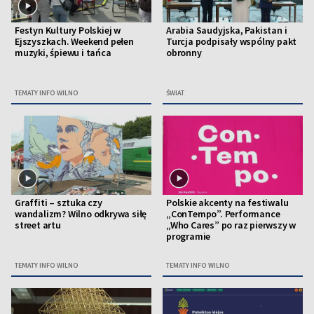
Festyn Kultury Polskiej w
Arabia Saudyjska, Pakistan i
Ejszyszkach. Weekend pełen
Turcja podpisały wspólny pakt
muzyki, śpiewu i tańca
obronny
TEMATY INFO WILNO
ŚWIAT
Graffiti – sztuka czy
Polskie akcenty na festiwalu
wandalizm? Wilno odkrywa siłę
„ConTempo”. Performance
street artu
„Who Cares” po raz pierwszy w
programie
TEMATY INFO WILNO
TEMATY INFO WILNO