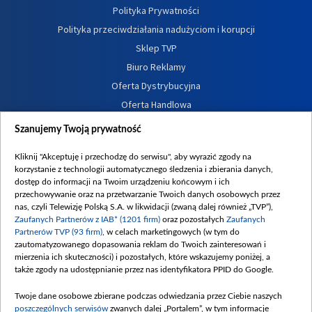
Polityka Prywatności
Polityka przeciwdziałania nadużyciom i korupcji
Sklep TVP
Biuro Reklamy
Oferta Dystrybucyjna
Oferta Handlowa
Dostępność
Szanujemy Twoją prywatność
Moje zgody
Kliknij "Akceptuję i przechodzę do serwisu", aby wyrazić zgody na
Procedura zgłoszeń wewnętrznych
korzystanie z technologii automatycznego śledzenia i zbierania danych,
dostęp do informacji na Twoim urządzeniu końcowym i ich
przechowywanie oraz na przetwarzanie Twoich danych osobowych przez
nas, czyli Telewizję Polską S.A. w likwidacji (zwaną dalej również „TVP”),
Zaufanych Partnerów z IAB* (1201 firm)
oraz pozostałych
Zaufanych
Partnerów TVP (93 firm)
, w celach marketingowych (w tym do
zautomatyzowanego dopasowania reklam do Twoich zainteresowań i
mierzenia ich skuteczności) i pozostałych, które wskazujemy poniżej, a
także zgody na udostępnianie przez nas identyfikatora PPID do Google.
Twoje dane osobowe zbierane podczas odwiedzania przez Ciebie naszych
poszczególnych serwisów
zwanych dalej „Portalem”, w tym informacje