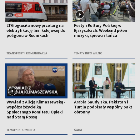
LTG ogłosiła nowy przetarg na
Festyn Kultury Polskiej w
elektryfikację linii kolejowej do
Ejszyszkach. Weekend pełen
poligonu w Rudnikach
muzyki, śpiewu i tańca
TRANSPORT I KOMUNIKACJA
TEMATY INFO WILNO
Wywiad z Alicją Klimaszewską -
Arabia Saudyjska, Pakistan i
współzałożycielką
Turcja podpisały wspólny pakt
Społecznego Komitetu Opieki
obronny
nad Starą Rossą
TEMATY INFO WILNO
ŚWIAT