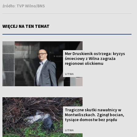
źródło:
TVP Wilno/BNS
WIĘCEJ NA TEN TEMAT
Mer Druskienik ostrzega: kryzys
śmieciowy z Wilna zagraża
regionowi olickiemu
LITWA
Tragiczne skutki nawałnicy w
Montwiliszkach. Zginął bocian,
tysiące domostw bez prądu
LITWA