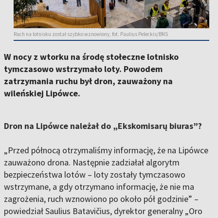
Ruch na lotnisku został szybko wznowiony, fot. Paulius Peleckis/BNS
W nocy z wtorku na środę stołeczne lotnisko
tymczasowo wstrzymało loty. Powodem
zatrzymania ruchu był dron, zauważony na
wileńskiej Lipówce.
Dron na Lipówce należał do „Ekskomisarų biuras”?
„Przed północą otrzymaliśmy informację, że na Lipówce
zauważono drona. Następnie zadziałał algorytm
bezpieczeństwa lotów – loty zostały tymczasowo
wstrzymane, a gdy otrzymano informację, że nie ma
zagrożenia, ruch wznowiono po około pół godzinie” –
powiedział Saulius Batavičius, dyrektor generalny „Oro