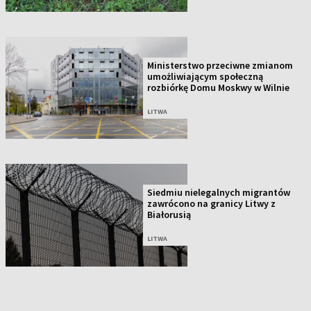
Ministerstwo przeciwne zmianom
umożliwiającym społeczną
rozbiórkę Domu Moskwy w Wilnie
LITWA
Siedmiu nielegalnych migrantów
zawrócono na granicy Litwy z
Białorusią
LITWA