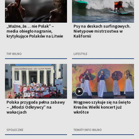
„Ważne, że… nie Polak” –
Psy na deskach surfingowych.
media obiegło nagranie,
Nietypowe mistrzostwa w
krytykujące Polaków na Litwie
Kalifornii
TVP WILNO
LIFESTYLE
Polska przygoda pełna zabawy
Mrągowo szykuje się na święto
– „Młodzi Odkrywcy” na
Kresów. Wielki koncert już
wakacjach
wkrótce
SPOŁECZNE
TEMATY INFO WILNO