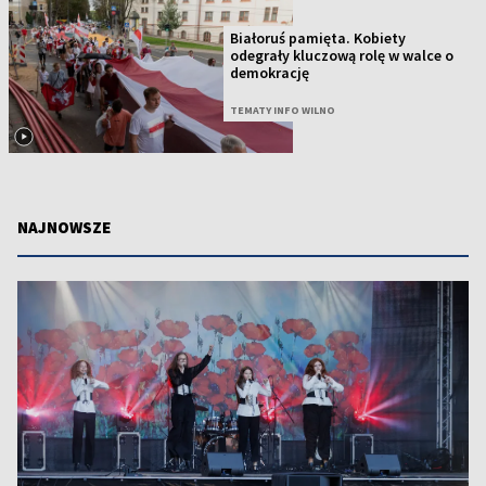
Białoruś pamięta. Kobiety
odegrały kluczową rolę w walce o
demokrację
TEMATY INFO WILNO
NAJNOWSZE