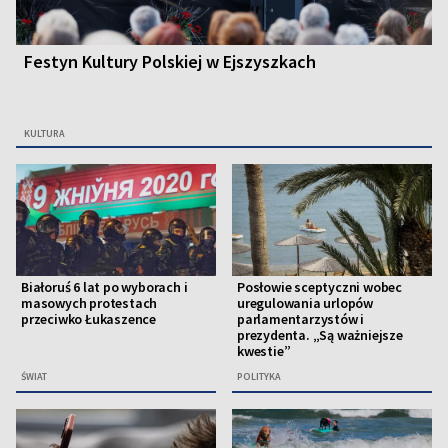
Festyn Kultury Polskiej w Ejszyszkach
KULTURA
Białoruś 6 lat po wyborach i
Posłowie sceptyczni wobec
masowych protestach
uregulowania urlopów
przeciwko Łukaszence
parlamentarzystów i
prezydenta. „Są ważniejsze
kwestie”
ŚWIAT
POLITYKA