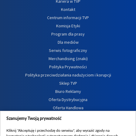
Kariera w TVP
Kontakt
Centrum informacji TVP
Komisja Etyki
Program dla prasy
Dla mediów
Serwis fotograficzny
Merchandising (znaki)
Polityka Prywatności
Polityka przeciwdziałania nadużyciom i korupcji
Sklep TVP
Biuro Reklamy
Oferta Dystrybucyjna
Oferta Handlowa
Dostępność
Szanujemy Twoją prywatność
Moje zgody
Kliknij "Akceptuję i przechodzę do serwisu", aby wyrazić zgody na
Procedura zgłoszeń wewnętrznych