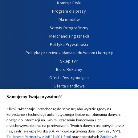
Komisja Etyki
Program dla prasy
Dla mediów
Serwis fotograficzny
Merchandising (znaki)
Polityka Prywatności
Polityka przeciwdziałania nadużyciom i korupcji
Sklep TVP
Biuro Reklamy
Oferta Dystrybucyjna
Oferta Handlowa
Dostępność
Szanujemy Twoją prywatność
Moje zgody
Kliknij "Akceptuję i przechodzę do serwisu", aby wyrazić zgody na
Procedura zgłoszeń wewnętrznych
korzystanie z technologii automatycznego śledzenia i zbierania danych,
dostęp do informacji na Twoim urządzeniu końcowym i ich
przechowywanie oraz na przetwarzanie Twoich danych osobowych przez
nas, czyli Telewizję Polską S.A. w likwidacji (zwaną dalej również „TVP”),
Zaufanych Partnerów z IAB* (1201 firm)
oraz pozostałych
Zaufanych