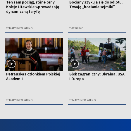
Ten sam pociąg, różne ceny.
Bociany szykują się do odlotu.
Koleje Litewskie wprowadzają
Trwają „bocianie sejmiki”
dynamiczną taryfę
TEMATY INFO WILNO
TVP WILNO
Petrauskas członkiem Polskiej
Blok zagraniczny: Ukraina, USA
Akademii
i Europa
TEMATY INFO WILNO
TEMATY INFO WILNO