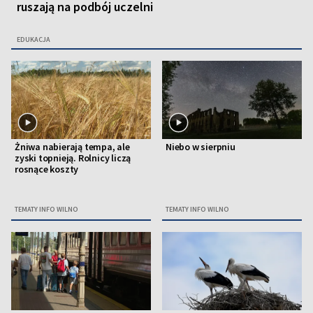
ruszają na podbój uczelni
EDUKACJA
Żniwa nabierają tempa, ale
Niebo w sierpniu
zyski topnieją. Rolnicy liczą
rosnące koszty
TEMATY INFO WILNO
TEMATY INFO WILNO