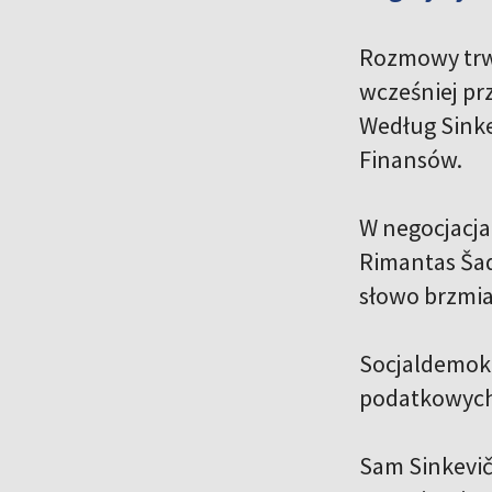
Rozmowy trwa
wcześniej pr
Według Sinke
Finansów.
W negocjacja
Rimantas Šad
słowo brzmiał
Socjaldemokr
podatkowych
Sam Sinkevič