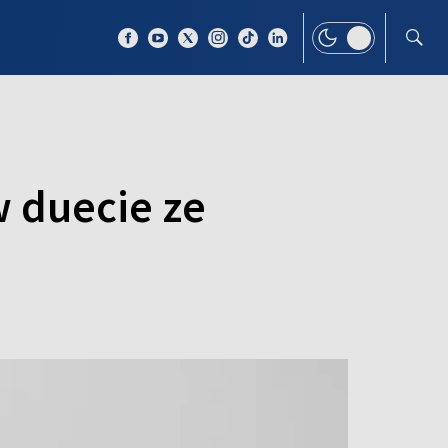
 TEMAT
WIĘCEJ
w duecie ze