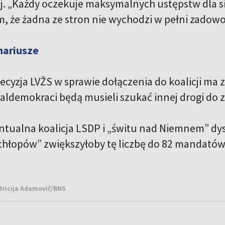
j. „Każdy oczekuje maksymalnych ustępstw dla si
m, że żadna ze stron nie wychodzi w pełni zadowo
nariusze
cyzja LVŽS w sprawie dołączenia do koalicji ma z
aldemokraci będą musieli szukać innej drogi do z
tualna koalicja LSDP i „świtu nad Niemnem” dy
chłopów” zwiększyłoby tę liczbę do 82 mandatów
atricija Adamovič/BNS