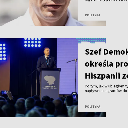
premier Mindaugas Sinkev
POLITYKA
Szef Demo
określa pr
Hiszpanii z
Po tym, jak w ubiegłym 
napływem migrantów do 
Ceuta, lider rządzących D
pojawiające się w Unii E
strefy Schengen są prze
POLITYKA