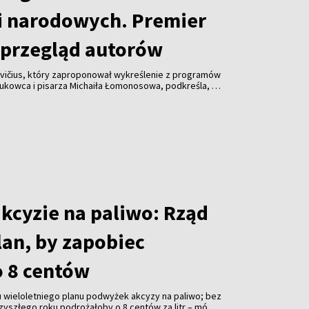
i narodowych. Premier
przegląd autorów
vičius, który zaproponował wykreślenie z programów
aukowca i pisarza Michaiła Łomonosowa, podkreśla, że
lądu również innych autorów.
akcyzie na paliwo: Rząd
lan, by zapobiec
 8 centów
 wieloletniego planu podwyżek akcyzy na paliwo; bez
zyszłego roku podrożałoby o 8 centów za litr – mówi