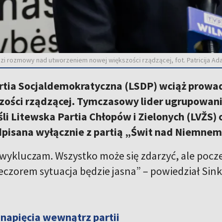
zi rozmowy nad utworzeniem nowej większości rządzącej, fot. Patricija A
rtia Socjaldemokratyczna (LSDP) wciąż prow
zości rządzącej. Tymczasowy lider ugrupowani
eśli Litewska Partia Chłopów i Zielonych (LVŽS
dpisana wyłącznie z partią „Świt nad Niemnem
 wykluczam. Wszystko może się zdarzyć, ale poc
ieczorem sytuacja będzie jasna” – powiedział Si
 napięcia wewnątrz partii