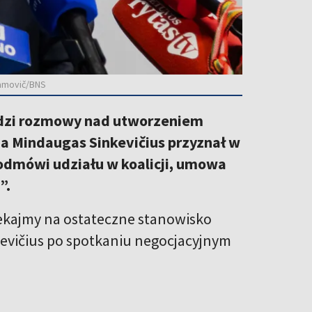
damovič/BNS
adzi rozmowy nad utworzeniem
a Mindaugas Sinkevičius przyznał w
) odmówi udziału w koalicji, umowa
”.
zekajmy na ostateczne stanowisko
nkevičius po spotkaniu negocjacyjnym