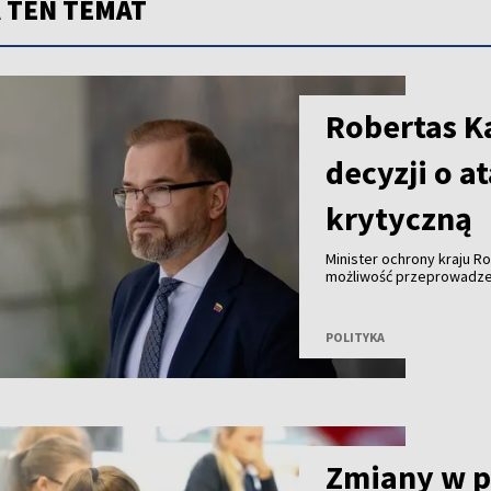
 TEN TEMAT
Robertas Ka
decyzji o a
krytyczną
Minister ochrony kraju R
możliwość przeprowadzeni
Bałtyckim z wykorzystani
konkretnej decyzji.
POLITYKA
Zmiany w 