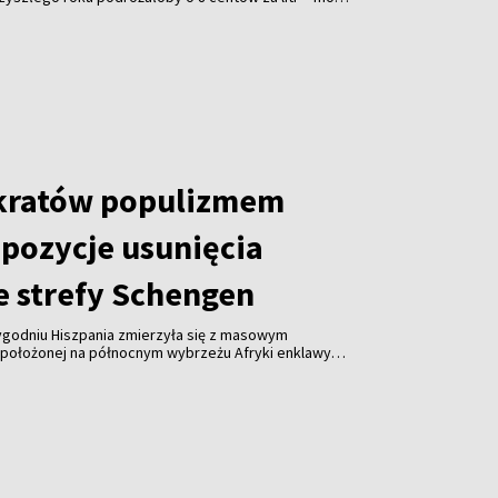
ičius.
kratów populizmem
opozycje usunięcia
e strefy Schengen
tygodniu Hiszpania zmierzyła się z masowym
położonej na północnym wybrzeżu Afryki enklawy
emokratów, Virginijus Sinkevičius, stwierdził, że
uropejskiej wezwania do wykluczenia Hiszpanii ze
jawem populizmu.