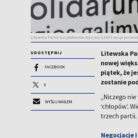
Litewska Partia Socjaldemokratyczna (LSDP) wciąż prowad
Litewska Pa
UDOSTĘPNIJ
nowej więks
FACEBOOK
piątek, że j
zostanie po
X
„Niczego nie
WYŚLIJ MAILEM
‘chłopów’. W
trzech partii.
Negocjacje i