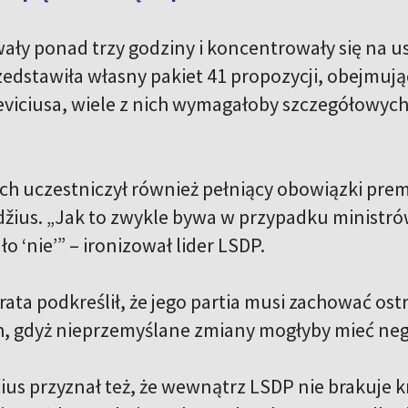
ły ponad trzy godziny i koncentrowały się na u
zedstawiła własny pakiet 41 propozycji, obejmują
viciusa, wiele z nich wymagałoby szczegółowych
ch uczestniczył również pełniący obowiązki prem
žius. „Jak to zwykle bywa w przypadku ministró
o ‘nie’” – ironizował lider LSDP.
ata podkreślił, że jego partia musi zachować o
, gdyż nieprzemyślane zmiany mogłyby mieć neg
ius przyznał też, że wewnątrz LSDP nie brakuje 