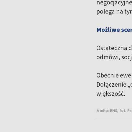
negocjacyjne
polega na ty
Możliwe sce
Ostateczna de
odmówi, socj
Obecnie ewen
Dołączenie „
większość.
źródło:
BNS, fot. P