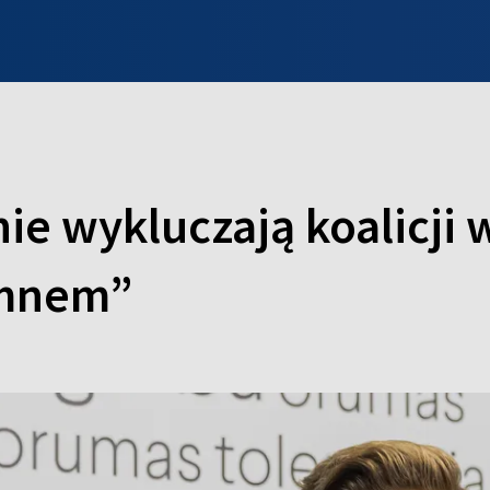
INFO WILNO
WILNO NA DZIEŃ DOBRY
PROGRAMY
ZGŁOŚ
ie wykluczają koalicji 
emnem”