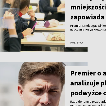
mniejszośc
zapowiada 
Premier Mindaugas Sinke
nauczania rosyjskiego n
eksperci dokonają przeg
POLITYKA
Premier o 
analizuje p
podwyżce o
Rząd dokonuje przeglądu
jego zmiany paliwo od pr