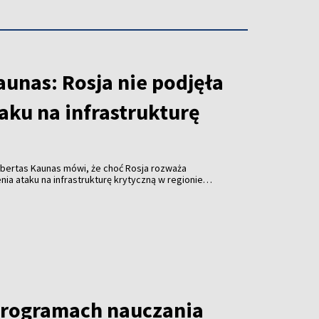
unas: Rosja nie podjęła
taku na infrastrukturę
obertas Kaunas mówi, że choć Rosja rozważa
a ataku na infrastrukturę krytyczną w regionie
em ukraińskich dronów, nie ma w tej sprawie
programach nauczania