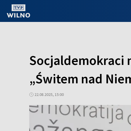
OGLĄDAJ ONLINE
Socjaldemokraci n
„Świtem nad Ni
22.08.2025, 15:00