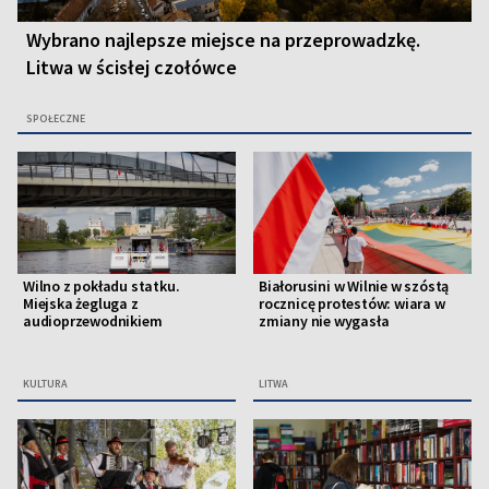
Wybrano najlepsze miejsce na przeprowadzkę.
Litwa w ścisłej czołówce
SPOŁECZNE
Wilno z pokładu statku.
Białorusini w Wilnie w szóstą
Miejska żegluga z
rocznicę protestów: wiara w
audioprzewodnikiem
zmiany nie wygasła
KULTURA
LITWA