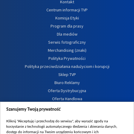
Kontakt
Centrum informacji TVP
Komisja Etyki
Program dla prasy
Dla mediów
Serwis fotograficzny
Merchandising (znaki)
Polityka Prywatności
Polityka przeciwdziałania nadużyciom i korupcji
Sklep TVP
Biuro Reklamy
Oferta Dystrybucyjna
Oferta Handlowa
Dostępność
Szanujemy Twoją prywatność
Moje zgody
Kliknij "Akceptuję i przechodzę do serwisu", aby wyrazić zgody na
Procedura zgłoszeń wewnętrznych
korzystanie z technologii automatycznego śledzenia i zbierania danych,
dostęp do informacji na Twoim urządzeniu końcowym i ich